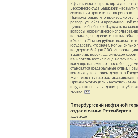
Уфы в качестве транспорта для разво
Верховного суда Башкирии «возмутил
совещании правительства региона.
Примечательно, что произошло это н
развернувшейся информационной ка
лучше ли бы было обсуждать на сове
вопросы эффективного использования
например, с подозрительными обмена
в Уфе на 21 млрд рублей, возврат кот
государству, кто знает, мог бы сильно 
поддержке бойцов СВО. Информацио
Башкирии, порой, удивляющее своей
избирательностью в оценке тех или и
все чаще напоминает поле боя, где 
становятся федеральные судьи. Нову
всколыхнули запросы депутата Госду
Журавлева, тут же растиражированн
Причем охотно (или неохотно?) тему 
государственные издания республика
уровня.
Петербургский нефтяной тер
отдали семье Ротенбергов
31.07.2026