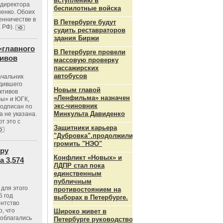
вступлению в
ндиректора
беспилотные войска
енко. Обоих
енничестве в
В Петербурге будут
К РФ).
судить реставраторов
здания Биржи
«главного
В Петербурге провели
тивов
массовую проверку
пассажирских
автобусов
ачальник
одившего
Новым главой
ктивов
«Ленфильма» назначен
ы» и ЮГК,
экс-чиновник
подписан по
Минкульта Давиденко
а не указана.
т это с
Защитники карьера
"Дубровка".продолжили
громить "НЭО"
тру
Конфликт «Новых» и
 3,574
ЛДПР стал пока
единственным
публичным
для этого
противостоянием на
5 год
выборах в Петербурге.
ентство
, что
Широко живет в
 облагались
Петербурге руководство