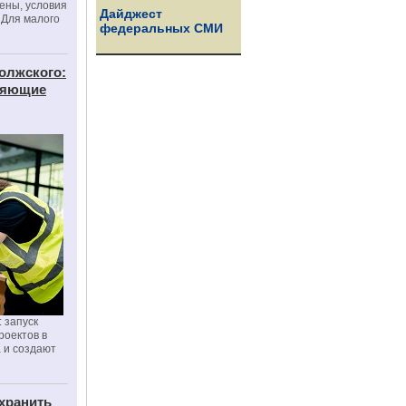
цены, условия
Дайджест
 Для малого
федеральных СМИ
олжского:
еняющие
 запуск
роектов в
а и создают
хранить