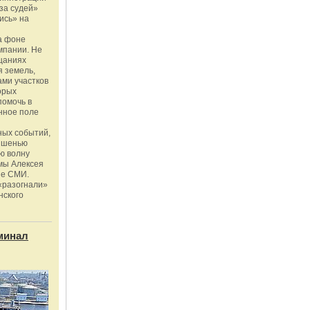
за судей»
ись» на
а фоне
мпании. Не
щаниях
 земель,
ми участков
орых
помочь в
нное поле
ных событий,
мишенью
ю волну
мы Алексея
ые СМИ.
«разогнали»
нского
минал