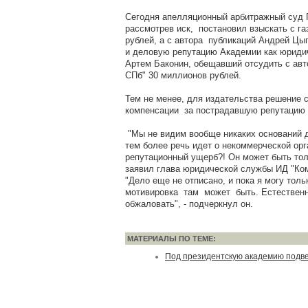
Сегодня апелляционный арбитражный суд П
рассмотрев иск, постановил взыскать с г
рублей, а с автора публикаций Андрей Цыг
и деловую репутацию Академии как юриди
Артем Баконин, обещавший отсудить с авт
СПб" 30 миллионов рублей.
Тем не менее, для издательства решение 
компенсации за пострадавшую репутацию 
"Мы не видим вообще никаких оснований д
тем более речь идет о некоммерческой орг
репутационный ущерб?! Он может быть толь
заявил глава юридической службы ИД "Ком
"Дело еще не отписано, и пока я могу толь
мотивировка там может быть. Естественно
обжаловать", - подчеркнул он.
МАТЕРИАЛЫ ПО ТЕМЕ:
Под президентскую академию подве