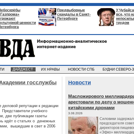
Небоскрёбы
Предвыборные
У Чубайса
«Газпрома»
скандалы в Санкт-
все, что 
угрожают
Петербурге
непосил
культурной ценности
трудом
Петербурга
СТИ
ДАЙДЖЕСТ
ИХ НРАВЫ
НОВОСТИ СПБ
БУДНИ СЕВЕРО-
 Академии госслужбы
Новости
Масложирового миллиардера
арестовали по делу о мошенн
 деловой репутации к редакции
китайскими дронами
. Представители учебного
3.08.2026
ре, две публикации газеты
Силовики задержал
чь идёт о статьях о денежных
председателя сове
емии, вышедшие в свет в 2006
директоров пищево
«Эфко» миллиарде