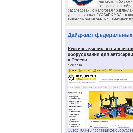
налогом, либо уже 
возвращалось обрат
расследованию налоговая привлекла 
управления «Ф» ГУЭБиПК МВД, то ест
вышел за рамки обычной выездной п
Дайджест федеральных
Рейтинг лучших поставщико
оборудования для автосерви
в России
5.08.2026
Обзор ТОП-10 поставщиков оборудов