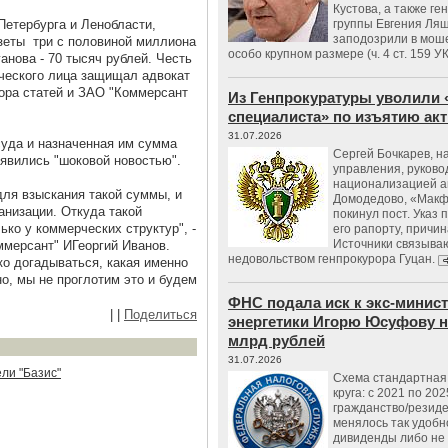
Кустова, а также ге
етербурга и Ленобласти,
группы Евгения Ляш
заподозрили в мош
азеты три с половиной миллиона
особо крупном размере (ч. 4 ст. 159 У
анова - 70 тысяч рублей. Честь
ческого лица защищал адвокат
ора статей и ЗАО "Коммерсант
Из Генпрокуратуры уволили 
специалиста» по изъятию ак
31.07.2026
суда и назначенная им сумма
Сергей Бочкарев, н
явились "шоковой новостью".
управления, руков
национализацией а
ля взыскания такой суммы, и
Домодедово, «Макф
анизации. Откуда такой
покинул пост. Указ 
ко у коммерческих структур", -
его рапорту, причин
Источники связываю
мерсант" ИГеоргий Иванов.
недовольством генпрокурора Гуцан.
ко догадываться, какая именно
, мы не проглотим это и будем
ФНС подала иск к экс-минис
|
|
Поделиться
энергетики Игорю Юсуфову на
млрд рублей
31.07.2026
ли "Базис"
Схема стандартная 
круга: с 2021 по 202
гражданство/резид
менялось так удобно
дивиденды либо не