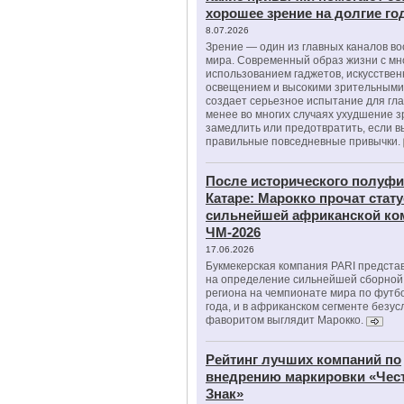
хорошее зрение на долгие г
8.07.2026
Зрение — один из главных каналов в
мира. Современный образ жизни с м
использованием гаджетов, искусстве
освещением и высокими зрительными
создает серьезное испытание для гла
менее во многих случаях ухудшение 
замедлить или предотвратить, если 
правильные повседневные привычки.
После исторического полуфи
Катаре: Марокко прочат стату
сильнейшей африканской ко
ЧМ-2026
17.06.2026
Букмекерская компания PARI предста
на определение сильнейшей сборной
региона на чемпионате мира по футб
года, и в африканском сегменте безу
фаворитом выглядит Марокко.
Рейтинг лучших компаний по
внедрению маркировки «Чес
Знак»