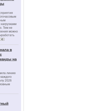
оды
осприятия
ногочасовым
нным
 нагрузками
з. Тем не
зрения можно
выработать
нала в
с
манды на
вила линию
 каждого
олу 2026
словным
тный