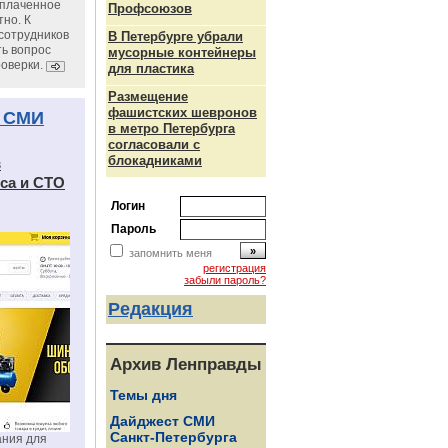
уплаченное
Профсоюзов
но. К
сотрудников
В Петербурге убрали
ь вопрос
мусорные контейнеры
роверки.
для пластика
Размещение
фашистских шевронов
 СМИ
в метро Петербурга
согласовали с
блокадниками
в
са и СТО
Логин
Пароль
запомнить меня
регистрация
забыли пароль?
Редакция
Архив Ленправды
Темы дня
Дайджест СМИ
Санкт-Петербурга
ания для