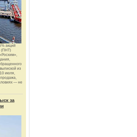
5% акций
 (ПНТ)
«Росхим»,
дания,
 обращенного
 выпиской из
10 июля,
 продажа,
словиях — не
ыск за
ми