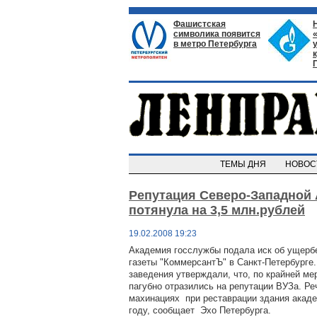
Фашистская
символика появится
в метро Петербурга
ТЕМЫ ДНЯ
НОВО
Репутация Северо-Западной
потянула на 3,5 млн.рублей
19.02.2008 19:23
Академия госслужбы подала иск об ущербе
газеты "КоммерсантЪ" в Санкт-Петербурге
заведения утверждали, что, по крайней ме
пагубно отразились на репутации ВУЗа. Ре
махинациях при реставрации здания акад
году, сообщает Эхо Петербурга.