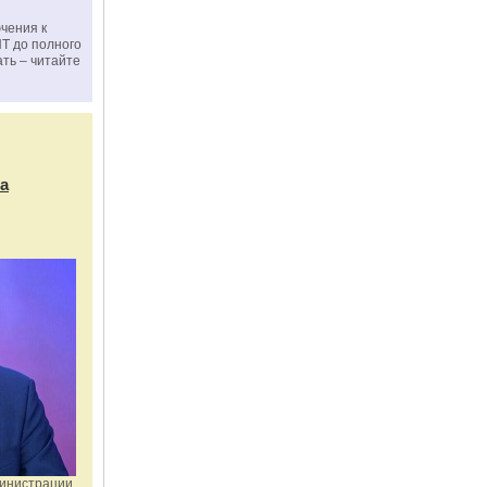
чения к
ПТ до полного
ать – читайте
а
министрации