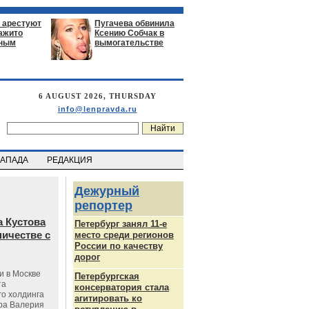
 арестуют
Пугачева обвинила
нажито
Ксению Собчак в
ьным
вымогательстве
6 AUGUST 2026, THURSDAY
info@lenpravda.ru
ЗАПАДА
РЕДАКЦИЯ
Дежурный
репортер
 Кустова
Петербург занял 11-е
ичестве с
место среди регионов
России по качеству
дорог
и в Москве
Петербургская
та
консерватория стала
го холдинга
агитировать ко
ра Валерия