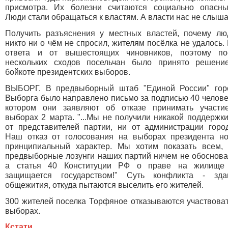
присмотра. Их болезни считаются социально опасны
Люди стали обращаться к властям. А власти нас не слыша
Получить разъяснения у местных властей, почему лю
никто ни о чём не спросил, жителям посёлка не удалось.
ответа и от вышестоящих чиновников, поэтому по
нескольких сходов посельчан было принято решени
бойкоте президентских выборов.
ВЫБОРГ. В предвыборный штаб "Единой России" гор
Выборга было направлено письмо за подписью 40 челове
котором они заявляют об отказе принимать участи
выборах 2 марта. "...Мы не получили никакой поддержк
от представителей партии, ни от администрации города
Наш отказ от голосования на выборах президента но
принципиальный характер. Мы хотим показать всем, 
предвыборные лозунги наших партий ничем не обоснова
а статья 40 Конституции РФ о праве на жилище
защищается государством!" Суть конфликта - зда
общежития, откуда пытаются выселить его жителей.
300 жителей поселка Торфяное отказываются участвоват
выборах.
Кстати