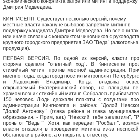
экономического конфликта запретили митинг в поддержку
Дмитрия Медведева.
КИНГИСЕПП. Существует несколько версий, почему
местные власти накануне выборов запретили митинг в
поддержку кандидата Дмитрия Медведева. Но все они так
или иначе связаны с конфликтом чиновников с руководст
крупного городского предприятия ЗАО "Веда" (алкогольна
продукция).
ПЕРВАЯ ВЕРСИЯ. По одной из версий, власти про
сгоряча сделали "ответный ход". В Кингисеппе про
стихийный митинг против местной администрации. При
именно тогда, когда город посетил митрополит Петербург
и Ладожский Владимир. Когда владыка осве
открываемый Екатерининский собор, на площади пе
храмом возник стихийный митинг. Собралось приблизите
150 человек. Люди держали плакаты с лозунгами про
администрации Кингисеппа и района: "Долой Невского
"Долой Антонову!" (глава района и глава муниципальн
образования. - Прим, авт.) "Невский, тебе заплатили", "
прочь от "Веды"". Хотя, как передает "Росбалт", возмо
власти отказали в проведении митинга из-за неспокой
обстановки в районе, а отнюдь не в отместку.