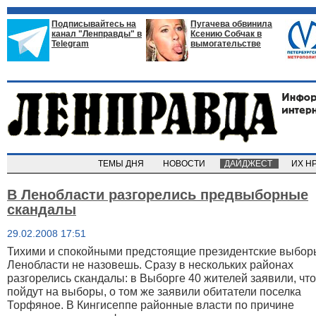
Подписывайтесь на
Пугачева обвинила
канал "Ленправды" в
Ксению Собчак в
Telegram
вымогательстве
ТЕМЫ ДНЯ
НОВОСТИ
ДАЙДЖЕСТ
ИХ Н
В Ленобласти разгорелись предвыборные
скандалы
29.02.2008 17:51
Тихими и спокойными предстоящие президентские выбо
Ленобласти не назовешь. Сразу в нескольких районах
разгорелись скандалы: в Выборге 40 жителей заявили, что
пойдут на выборы, о том же заявили обитатели поселка
Торфяное. В Кингисеппе районные власти по причине