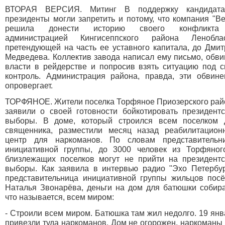
ВТОРАЯ ВЕРСИЯ. Митинг В поддержку кандидат
президенты могли запретить и потому, что компания "В
решила донести историю своего конфликт
администрацией Кингисеппского района Леноблас
претендующей на часть ее уставного капитала, до Дмит
Медведева. Коллектив завода написал ему письмо, обви
власти в рейдерстве и попросив взять ситуацию под с
контроль. Администрация района, правда, эти обвине
опровергает.
ТОРФЯНОЕ. Жители поселка Торфяное Приозерского рай
заявили о своей готовности бойкотировать президентс
выборы. В доме, который строился всем поселком 
священника, разместили месяц назад реабилитацион
центр для наркоманов. По словам представительн
инициативной группы, до 3000 человек из Торфяног
близлежащих поселков могут не прийти на президентс
выборы. Как заявила в интервью радио "Эхо Петербур
представительница инициативной группы жильцов посё
Наталья Звонарёва, деньги на дом для батюшки собира
что называется, всем миром:
- Строили всем миром. Батюшка там жил недолго. 19 ян
привезли туда наркоманов. Дом не огорожен, наркоманы