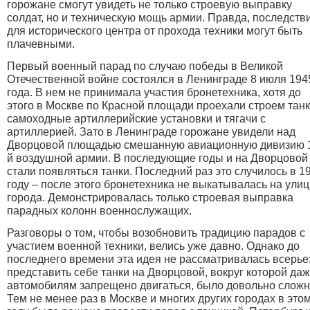
горожане смогут увидеть не только строевую выправку
солдат, но и техническую мощь армии. Правда, последств
для исторического центра от прохода техники могут быть
плачевными.
Первый военный парад по случаю победы в Великой
Отечественной войне состоялся в Ленинграде 8 июля 194
года. В нем не принимала участия бронетехника, хотя до
этого в Москве по Красной площади проехали строем танк
самоходные артиллерийские установки и тягачи с
артиллерией. Зато в Ленинграде горожане увидели над
Дворцовой площадью смешанную авиационную дивизию 
й воздушной армии. В последующие годы и на Дворцовой
стали появляться танки. Последний раз это случилось в 1
году – после этого бронетехника не выкатывалась на ули
города. Демонстрировалась только строевая выправка
парадных колонн военнослужащих.
Разговоры о том, чтобы возобновить традицию парадов с
участием военной техники, велись уже давно. Однако до
последнего времени эта идея не рассматривалась всерье
представить себе танки на Дворцовой, вокруг которой да
автомобилям запрещено двигаться, было довольно сложн
Тем не менее раз в Москве и многих других городах в это