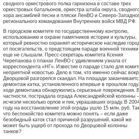
сводного оркестрового полка гарнизона в составе трех
оркестровых батальонов, оркестра штаба округа, сводног
хора ансамблей песни и пляски ЛенВО и Северо-Западно
регионального командования Внутренних войск МВД РФ.
В городском комитете по государственному контролю,
использованию и охране памятников истории и культуры,
который ревностно охраняет историческое наследие горо
от посягательств, о предстоящем параде военной техники
еще не слышали. Пресс-секретарь комитета Ксения
Черепанова о планах ЛенВО с удивлением узнала от
корреспондента «НГ». Известие о параде стало для комит
неприятной новостью. Дело в том, что именно сейчас вокр
Дворцовой разгорелся скандал. На площади заканчиваетс
демонтаж катка, установленного впервые в прошлом году.
ходе демонтажа обнаружились серьезные повреждения. 
частности, пострадала ограда Александрийской колонны 
исчезли несколько орлов и пик, украшавших ограду. В 200
году на восстановление этой ограды ушло 15 млн. руб. Та
что беспокойство комитета можно понять – если даже
безобидный каток стал причиной разрушений, какой же
может быть ущерб от прохода по Дворцовой колонны
танков?