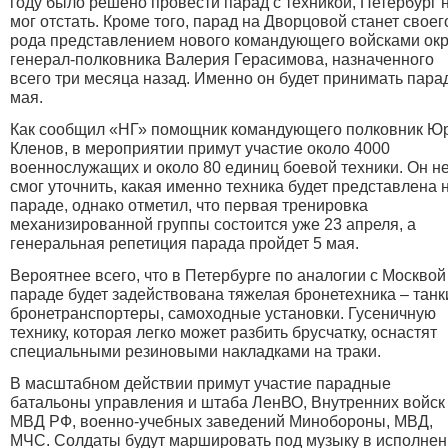
году было решено провести парад с техникой, Петербург 
мог отстать. Кроме того, парад на Дворцовой станет своег
рода представлением нового командующего войсками окр
генерал-полковника Валерия Герасимова, назначенного
всего три месяца назад. Именно он будет принимать пара
мая.
Как сообщил «НГ» помощник командующего полковник Ю
Кленов, в мероприятии примут участие около 4000
военнослужащих и около 80 единиц боевой техники. Он н
смог уточнить, какая именно техника будет представлена 
параде, однако отметил, что первая тренировка
механизированной группы состоится уже 23 апреля, а
генеральная репетиция парада пройдет 5 мая.
Вероятнее всего, что в Петербурге по аналогии с Москвой
параде будет задействована тяжелая бронетехника – танк
бронетранспортеры, самоходные установки. Гусеничную
технику, которая легко может разбить брусчатку, оснастят
специальными резиновыми накладками на траки.
В масштабном действии примут участие парадные
батальоны управления и штаба ЛенВО, Внутренних войск
МВД РФ, военно-учебных заведений Минобороны, МВД,
МЧС. Солдаты будут маршировать под музыку в исполне