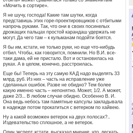
«Мочить в сортире».
Я не шучу, господа! Какие там шутки, когда
представишь этих горе-проектировщиков с отбитыми
напрочь руками. Так, что они в своих посинелых
дрожащих пальцах простой карандаш удержать не
могут. Да чего там – к кульманам подойти боятся.
Я бы им, кстати, не только руки, но еще что-нибудь
отбил. Чтобы, как говорится, помнили. Но В.И. все-
таки дама, ей не пристало. Вот и остановилась на
руках. А в целом, конечно, расстроилась.
Еще бы! Теперь на эту самую КАД надо выделять 33
млрд. руб. Из них – часть на исправление уже
сделанных ошибок. Разве не обидно? Тем более
какую именно часть – непонятно. Может, 1/2. А может,
даже 2/3... В любом случае обидно. Особенно В. И.
Она ведь небось там памятные капсулы закладывала
в надежде потом прокатиться с ветерком по хайвею.
Ну а какой возможен ветерок на двух полосах?..
Издевательство сплошное, а не ветерок.
Один эксперт, кстати, высказал мнение, что, дескать,