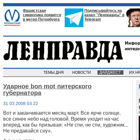
Фашистская
Подписывайтесь на
символика появится
канал "Ленправды" в
в метро Петербурга
Telegram
ТЕМЫ ДНЯ
НОВОСТИ
ДАЙДЖЕСТ
ИХ Н
Ударное bon mot питерского
губернатора
31.03.2008 03:22
Вот и заканчивается месяц март. Все ярче солнце,
все синее небо над головой. Время уходит на час
вперед, как бы призывая: «Не спи, не спи, художник...
Не предавайся сну».