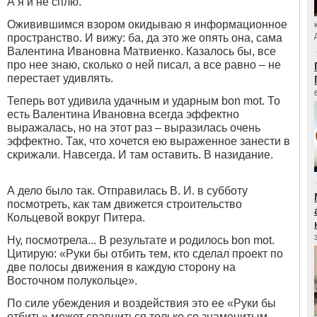
А я и не сплю.
Оживившимся взором окидываю я информационное
пространство. И вижу: ба, да это же опять она, сама
Валентина Ивановна Матвиенко. Казалось бы, все
про нее знаю, сколько о ней писал, а все равно – не
перестает удивлять.
Теперь вот удивила удачным и ударным bon mot. То
есть Валентина Ивановна всегда эффектно
выражалась, но на этот раз – выразилась очень
эффектно. Так, что хочется ею выраженное занести в
скрижали. Навсегда. И там оставить. В назидание.
А дело было так. Отправилась В. И. в субботу
посмотреть, как там движется строительство
Кольцевой вокруг Питера.
Ну, посмотрела... В результате и родилось bon mot.
Цитирую: «Руки бы отбить тем, кто сделал проект по
две полосы движения в каждую сторону на
Восточном полукольце».
По силе убеждения и воздействия это ее «Руки бы
отбить» может сравниться только со знаменитым