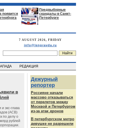
ая
Предвыборные
а появится
скандалы в Санкт-
етербурга
Петербурге
7 AUGUST 2026, FRIDAY
info@lenpravda.ru
ЗАПАДА
РЕДАКЦИЯ
Дежурный
репортер
ъявили в
Россияне начали
блей
массово отказываться
от перелетов между
Москвой и Петербургом
 и экс-глава
из-за атак дронов
адов (АСВ)
к по делу о
В петербургском метро
млрд рублей
девушке не разрешили
корпорации.