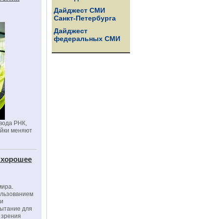
Дайджест СМИ
Санкт-Петербурга
Дайджест
федеральных СМИ
вода РНК,
ойки меняют
 хорошее
мира.
ользованием
ми
пытание для
е зрения