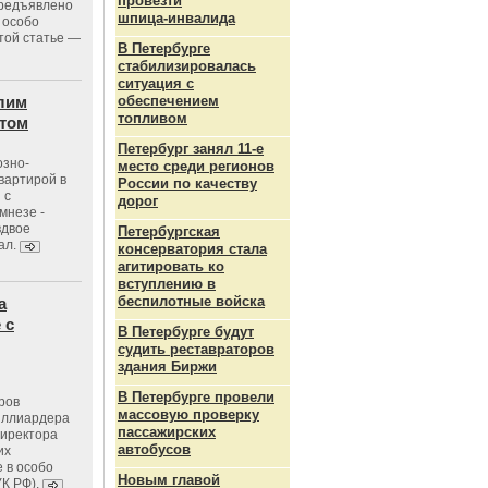
провезти
предъявлено
шпица‑инвалида
 особо
той статье —
В Петербурге
стабилизировалась
ситуация с
лим
обеспечением
топливом
стом
Петербург занял 11-е
озно-
место среди регионов
вартирой в
России по качеству
 с
дорог
мнезе -
вдвое
Петербургская
ал.
консерватория стала
агитировать ко
вступлению в
беспилотные войска
а
 с
В Петербурге будут
судить реставраторов
здания Биржи
В Петербурге провели
ров
массовую проверку
иллиардера
пассажирских
директора
автобусов
их
 в особо
Новым главой
УК РФ).