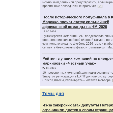
можно замедлить или предотвратить, если выра
правильные повседневные привычки.
После исторического полуфинала в К
Марокко прочат статус сильнейшей
африканской команды на ЧМ-2026
17.06.2026
Букмекерская компания PARI представила лини
определение сильнейшей сборной каждого реги
чемпионате мира по футболу 2026 года, и в аф
сегменте безусловным фаворитом выглядит Мар
Рейтинг лучших компаний по внедре
маркировки «Честный Знак»
27.05.2026
10 проверенных компаний для подключения к Ч
Знаку: от регистрации в ЦРПТ до полного аутсор
Список, плюсы, как выбрать – читайте в обзоре.
Темы дня
Из‑за хакерских атак депутаты Петер
ограничили доступ к своим страница