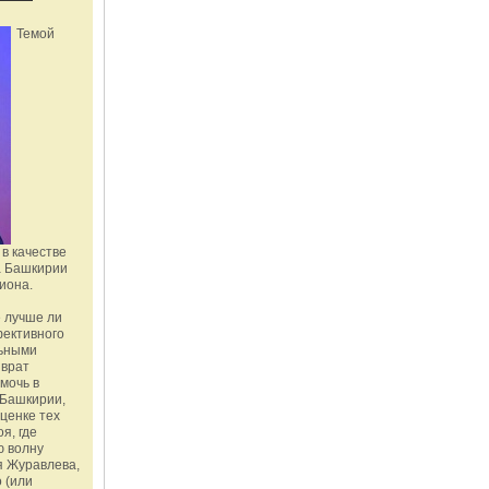
Темой
в качестве
а Башкирии
иона.
 лучше ли
фективного
льными
зврат
омочь в
Башкирии,
ценке тех
я, где
ю волну
я Журавлева,
 (или