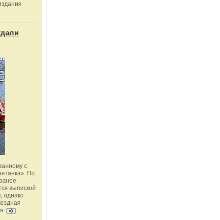
издания
тдали
занному с
онтанка». По
 ранее
тся выпиской
, однако
мездная
я.