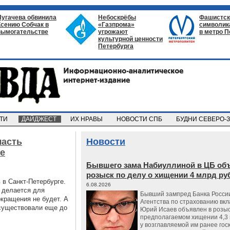
Пугачева обвинила
Небоскрёбы
Фашистск
Ксению Собчак в
«Газпрома»
символик
вымогательстве
угрожают
в метро П
культурной ценности
Петербурга
СТИ
ДАЙДЖЕСТ
ИХ НРАВЫ
НОВОСТИ СПБ
БУДНИ СЕВЕРО-
часть
Новости
ге
Бывшего зама Набиуллиной в ЦБ об
розыск по делу о хищении 4 млрд ру
 в Санкт-Петербурге.
6.08.2026
о делается для
Бывший зампред Банка России
окращения не будет. А
Агентства по страхованию вкл
 существовали еще до
Юрий Исаев объявлен в розыс
предполагаемом хищении 4,3 
у возглавляемой им ранее гос