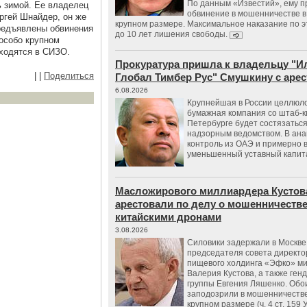
По данным «Известий», ему 
 зимой. Ее владелец
обвинение в мошенничестве в
ргей Шнайдер, он же
крупном размере. Максимальное наказание по э
редъявлены обвинения
до 10 лет лишения свободы.
 особо крупном
ходятся в СИЗО.
Прокуратура пришла к владельцу "И
|
|
Поделиться
Глобал Тимбер Рус" Смушкину с аре
6.08.2026
Крупнейшая в России целлюл
бумажная компания со штаб-к
Петербурге будет состязаться
надзорным ведомством. В ана
контроль из ОАЭ и примерно 
уменьшенный уставный капит
Масложирового миллиардера Кустов
арестовали по делу о мошенничестве
китайскими дронами
3.08.2026
Силовики задержали в Москве
председателя совета директо
пищевого холдинга «Эфко» м
Валерия Кустова, а также ген
группы Евгения Ляшенко. Обо
заподозрили в мошенничестве
крупном размере (ч. 4 ст. 159 