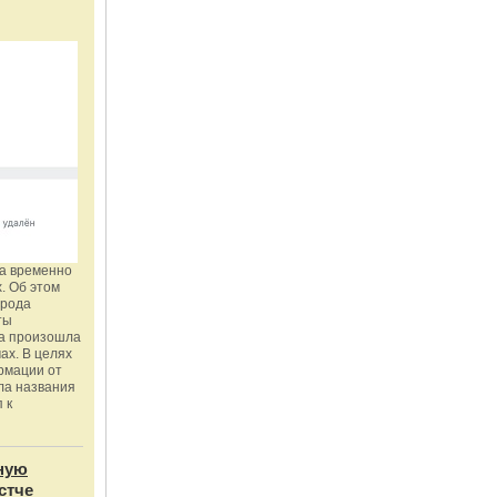
га временно
. Об этом
орода
ты
ка произошла
ах. В целях
рмации от
ла названия
 к
ную
стче