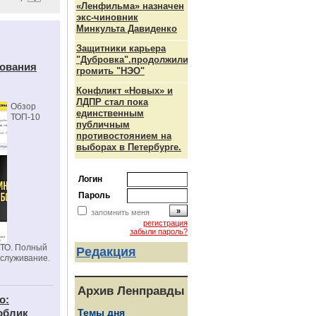
«Ленфильма» назначен
экс-чиновник
Минкульта Давиденко
Защитники карьера
"Дубровка".продолжили
дования
громить "НЭО"
Конфликт «Новых» и
ЛДПР стал пока
Обзор
единственным
ТОП-10
публичным
противостоянием на
выборах в Петербурге.
Логин
Пароль
запомнить меня
регистрация
забыли пароль?
СТО. Полный
Редакция
бслуживание.
Архив Ленправды
о:
облик
Темы дня