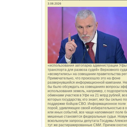
3.08.2026
«использования автопарка администрации Уфы 
транспорта для развоза судей» Верховного суд
«возмутились» на совещании правительства рег
Примечательно, что произошло это на фоне
развернувшейся информационной кампании. Не
бы было обсуждать на совещаниях вопросы эф
использования земель, например, с подозрите
обменами участков в Уфе на 21 млрд рублей, во
которых государству, кто знает, мог бы сильно п
поддержке бойцов СВО. Информационное поле 
порой, удивляющее своей избирательностью в о
или иных событий, все чаще напоминает поле бо
мишенью становятся федеральные судьи. Нову
всколыхнули запросы депутата Госдумы Алексе
тут же растиражированные СМИ. Причем охотно