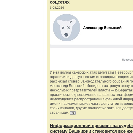
соцсетях
6.08.2026
Из‑за волны хакерских атак депутаты Петербур
ограничили доступ к своим страницам в соцсетях
рассказал спикер Законодательного собрания г
Александр Бельский. Инцидент затронул аккаун
нескольких представителей власти — киберата
практически одновременно на разных платформ
недопущения распространения фейковой инфо
имени парламентариев часть депутатов измени
своих каналов, другие полностью закрыли доступ
страницам.
Информационный прессинг на судеб
систему Башкирии становится все же