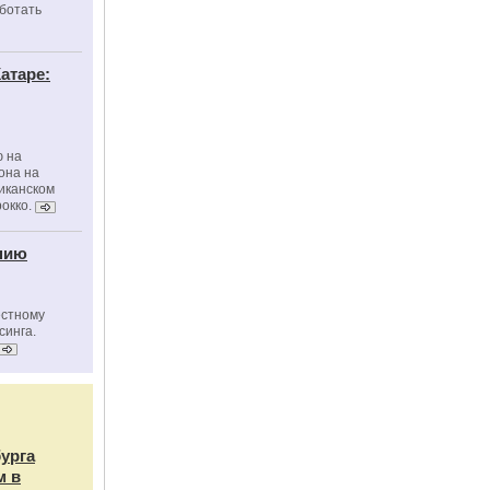
ботать
атаре:
ю на
она на
риканском
окко.
нию
естному
синга.
бурга
м в