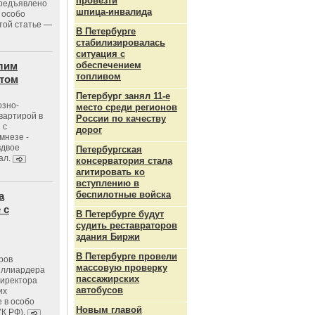
провезти
предъявлено
шпица‑инвалида
 особо
той статье —
В Петербурге
стабилизировалась
ситуация с
лим
обеспечением
топливом
стом
Петербург занял 11-е
озно-
место среди регионов
вартирой в
России по качеству
 с
дорог
мнезе -
вдвое
Петербургская
ал.
консерватория стала
агитировать ко
вступлению в
беспилотные войска
а
 с
В Петербурге будут
судить реставраторов
здания Биржи
В Петербурге провели
ров
массовую проверку
иллиардера
пассажирских
директора
автобусов
их
 в особо
Новым главой
УК РФ).