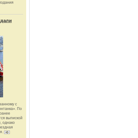
издания
тдали
занному с
онтанка». По
 ранее
тся выпиской
, однако
мездная
я.