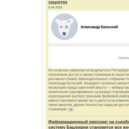
соцсетях
6.08.2026
Из‑за волны хакерских атак депутаты Петербур
ограничили доступ к своим страницам в соцсетях
рассказал спикер Законодательного собрания г
Александр Бельский. Инцидент затронул аккаун
нескольких представителей власти — киберата
практически одновременно на разных платформ
недопущения распространения фейковой инфо
имени парламентариев часть депутатов измени
своих каналов, другие полностью закрыли доступ
страницам.
Информационный прессинг на судеб
систему Башкирии становится все же