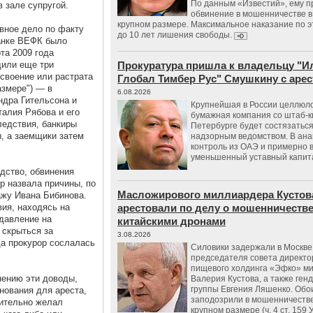
По данным «Известий», ему 
 зале супругой.
обвинение в мошенничестве в
крупном размере. Максимальное наказание по э
овное дело по факту
до 10 лет лишения свободы.
банке ВЕФК было
та 2009 года
дили еще три
Прокуратура пришла к владельцу "И
исвоение или растрата
Глобал Тимбер Рус" Смушкину с аре
азмере") — в
6.08.2026
ндра Гительсона и
Крупнейшая в России целлюл
алия Рябова и его
бумажная компания со штаб-к
ледствия, банкиры
Петербурге будет состязаться
, а заемщики затем
надзорным ведомством. В ана
контроль из ОАЭ и примерно 
уменьшенный уставный капит
дство, обвинения
р назвала причины, по
Масложирового миллиардера Кустов
ажу Ивана Бибинова.
ия, находясь на
арестовали по делу о мошенничестве
 давление на
китайскими дронами
 скрыться за
3.08.2026
да прокурор сослалась
Силовики задержали в Москве
председателя совета директо
пищевого холдинга «Эфко» м
нению эти доводы,
Валерия Кустова, а также ген
группы Евгения Ляшенко. Обо
нования для ареста,
заподозрили в мошенничестве
вительно желал
крупном размере (ч. 4 ст. 159 