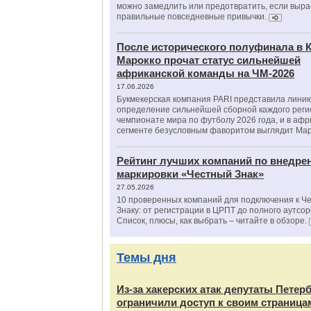
можно замедлить или предотвратить, если выра
правильные повседневные привычки.
После исторического полуфинала в К
Марокко прочат статус сильнейшей
африканской команды на ЧМ-2026
17.06.2026
Букмекерская компания PARI представила лини
определение сильнейшей сборной каждого реги
чемпионате мира по футболу 2026 года, и в аф
сегменте безусловным фаворитом выглядит Мар
Рейтинг лучших компаний по внедре
маркировки «Честный Знак»
27.05.2026
10 проверенных компаний для подключения к Ч
Знаку: от регистрации в ЦРПТ до полного аутсор
Список, плюсы, как выбрать – читайте в обзоре.
Темы дня
Из‑за хакерских атак депутаты Петер
ограничили доступ к своим страница