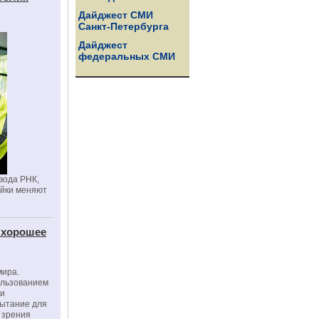
Дайджест СМИ
Санкт-Петербурга
Дайджест
федеральных СМИ
вода РНК,
ойки меняют
 хорошее
мира.
ользованием
ми
пытание для
е зрения