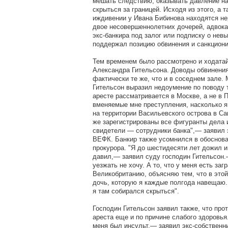
мешать следствию, оказывать давление на
скрыться за границей. Исходя из этого, а т
иждивении у Ивана Бибинова находятся н
двое несовершеннолетних дочерей, адвока
экс-банкира под залог или подписку о нев
поддержал позицию обвинения и санкциони
Тем временем было рассмотрено и ходатай
Александра Гительсона. Доводы обвинени
фактически те же, что и в соседнем зале.
Гительсон выразил недоумение по поводу т
аресте рассматривается в Москве, а не в П
вменяемые мне преступления, насколько я
на территории Васильевского острова в Са
же зарегистрированы все фигуранты дела 
свидетели — сотрудники банка",— заявил 
ВЕФК. Банкир также усомнился в обоснов
прокурора. "Я до шестидесяти лет дожил и 
давил,— заявил суду господин Гительсон.
уезжать не хочу. А то, что у меня есть заг
Великобританию, объясняю тем, что в этой
дочь, которую я каждые полгода навещаю. 
я там собирался скрыться".
Господин Гительсон заявил также, что прот
ареста еще и по причине слабого здоровья
меня был инсульт,— заявил экс-собственн