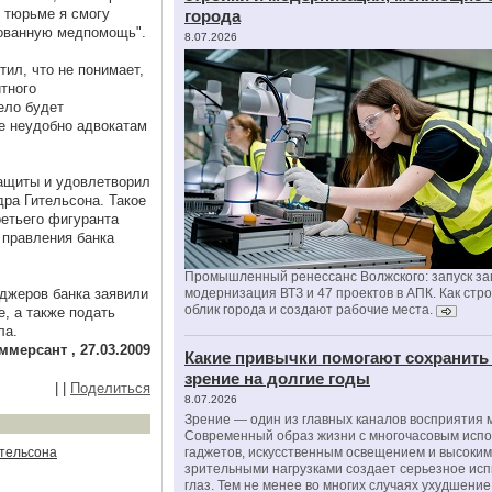
в тюрьме я смогу
города
рованную медпомощь".
8.07.2026
тил, что не понимает,
тного
ело будет
не неудобно адвокатам
защиты и удовлетворил
ра Гительсона. Такое
ретьего фигуранта
 правления банка
Промышленный ренессанс Волжского: запуск за
джеров банка заявили
модернизация ВТЗ и 47 проектов в АПК. Как стр
облик города и создают рабочие места.
, а также подать
ла.
ммерсант , 27.03.2009
Какие привычки помогают сохранить
зрение на долгие годы
|
|
Поделиться
8.07.2026
Зрение — один из главных каналов восприятия 
Современный образ жизни с многочасовым исп
тельсона
гаджетов, искусственным освещением и высоки
зрительными нагрузками создает серьезное ис
глаз. Тем не менее во многих случаях ухудшени