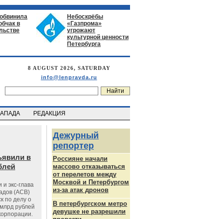
 обвинила
Небоскрёбы
обчак в
«Газпрома»
льстве
угрожают
культурной ценности
Петербурга
8 AUGUST 2026, SATURDAY
info@lenpravda.ru
ЗАПАДА
РЕДАКЦИЯ
Дежурный
репортер
ъявили в
Россияне начали
блей
массово отказываться
от перелетов между
Москвой и Петербургом
 и экс-глава
из-за атак дронов
адов (АСВ)
к по делу о
В петербургском метро
млрд рублей
девушке не разрешили
корпорации.