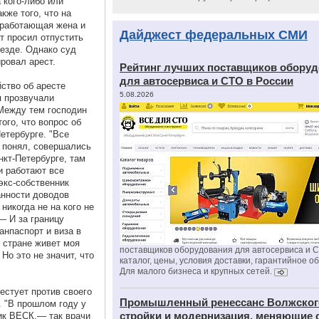
 кого-либо или
акже того, что на
еработающая жена и
Дайджест федеральных СМИ
т просил отпустить
ыезде. Однако суд
ровал арест.
Рейтинг лучших поставщиков обору
для автосервиса и СТО в России
ство об аресте
5.08.2026
я прозвучали
 Между тем господин
ого, что вопрос об
етербурге. "Все
 понял, совершались
нкт-Петербурге, там
и работают все
экс-собственник
анности доводов
никогда не на кого не
— И за границу
ранпаспорт и виза в
 стране живет моя
поставщиков оборудования для автосервиса и 
Но это не значит, что
каталог, цены, условия доставки, гарантийное о
Для малого бизнеса и крупных сетей.
естует против своего
Промышленный ренессанс Волжског
. "В прошлом году у
стройки и модернизация, меняющие 
ик ВЕСК,— так врачи