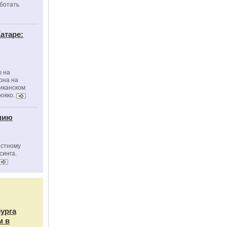
ботать
атаре:
ю на
она на
риканском
окко.
нию
естному
синга.
бурга
м в