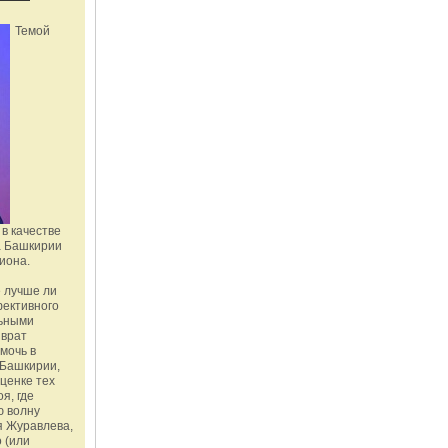
Темой
в качестве
а Башкирии
иона.
 лучше ли
фективного
льными
зврат
омочь в
Башкирии,
ценке тех
я, где
ю волну
я Журавлева,
 (или