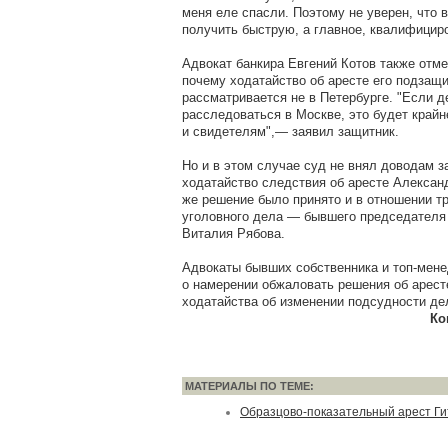
меня еле спасли. Поэтому не уверен, что 
получить быструю, а главное, квалифици
Адвокат банкира Евгений Котов также отме
почему ходатайство об аресте его подзащи
рассматривается не в Петербурге. "Если д
расследоваться в Москве, это будет край
и свидетелям",— заявил защитник.
Но и в этом случае суд не внял доводам 
ходатайство следствия об аресте Александ
же решение было принято и в отношении т
уголовного дела — бывшего председателя
Виталия Рябова.
Адвокаты бывших собственника и топ-мене
о намерении обжаловать решения об аресте
ходатайства об изменении подсудности де
Ко
МАТЕРИАЛЫ ПО ТЕМЕ:
Образцово-показательный арест Ги