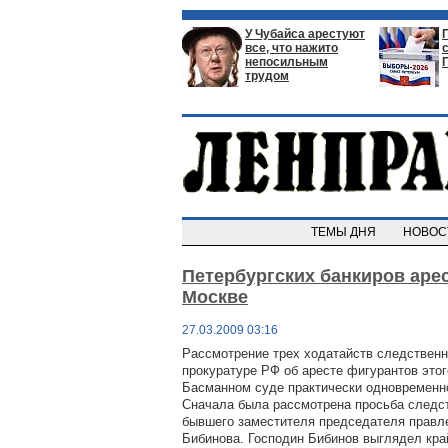
У Чубайса арестуют
все, что нажито
непосильным
трудом
ТЕМЫ ДНЯ
НОВО
Петербургских банкиров аре
Москве
27.03.2009 03:16
Рассмотрение трех ходатайств следственн
прокуратуре РФ об аресте фигурантов это
Басманном суде практически одновременно
Сначала была рассмотрена просьба следст
бывшего заместителя председателя правл
Бибинова. Господин Бибинов выглядел кр