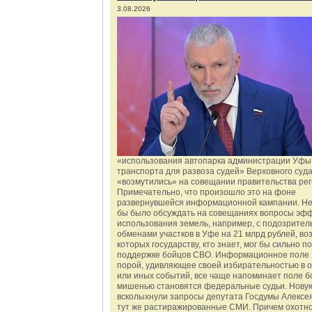
3.08.2026
«использования автопарка администрации Уфы 
транспорта для развоза судей» Верховного суд
«возмутились» на совещании правительства рег
Примечательно, что произошло это на фоне
развернувшейся информационной кампании. Не
бы было обсуждать на совещаниях вопросы эф
использования земель, например, с подозрите
обменами участков в Уфе на 21 млрд рублей, во
которых государству, кто знает, мог бы сильно п
поддержке бойцов СВО. Информационное поле 
порой, удивляющее своей избирательностью в о
или иных событий, все чаще напоминает поле бо
мишенью становятся федеральные судьи. Нову
всколыхнули запросы депутата Госдумы Алексе
тут же растиражированные СМИ. Причем охотно