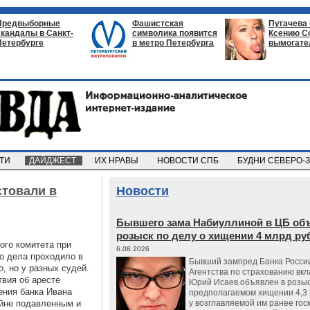
Предвыборные
Фашистская
Пугачева
скандалы в Санкт-
символика появится
Ксению С
Петербурге
в метро Петербурга
вымогате
СТИ
ДАЙДЖЕСТ
ИХ НРАВЫ
НОВОСТИ СПБ
БУДНИ СЕВЕРО-
стовали в
Новости
Бывшего зама Набиуллиной в ЦБ об
розыск по делу о хищении 4 млрд ру
ого комитета при
6.08.2026
го дела проходило в
Бывший зампред Банка России
, но у разных судей.
Агентства по страхованию вкл
вия об аресте
Юрий Исаев объявлен в розыс
ения банка Ивана
предполагаемом хищении 4,3 
айне подавленным и
у возглавляемой им ранее гос