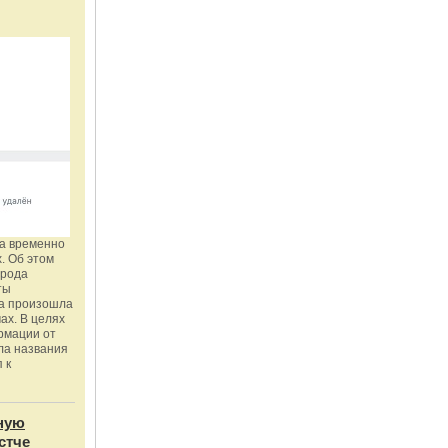
га временно
. Об этом
орода
ты
ка произошла
ах. В целях
рмации от
ла названия
 к
ную
стче