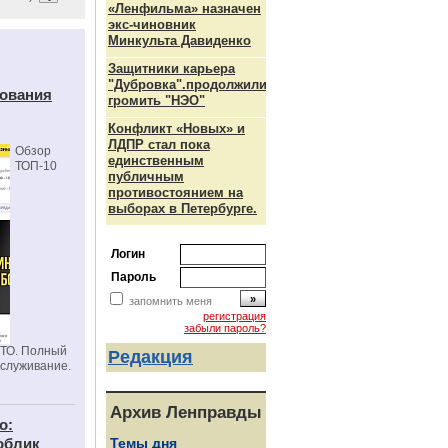
«Ленфильма» назначен
экс-чиновник
Минкульта Давиденко
Защитники карьера
"Дубровка".продолжили
дования
громить "НЭО"
Конфликт «Новых» и
ЛДПР стал пока
Обзор
единственным
ТОП-10
публичным
противостоянием на
выборах в Петербурге.
Логин
Пароль
запомнить меня
регистрация
забыли пароль?
СТО. Полный
Редакция
бслуживание.
Архив Ленправды
о:
облик
Темы дня