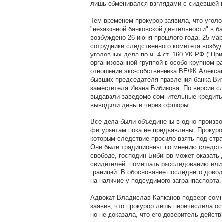
лишь обменивался взглядами с сидевшей в
Тем временем прокурор заявила, что угол
"незаконной банковской деятельности" в 
возбуждено 26 июня прошлого года. 25 мар
сотрудники следственного комитета возбу
уголовных дела по ч. 4 ст. 160 УК РФ ("Пр
организованной группой в особо крупном р
отношении экс-собственника ВЕФК Алекса
бывших председателя правления банка Вит
заместителя Ивана Бибинова. По версии с
выдавали заведомо сомнительные кредиты
выводили деньги через офшоры.
Все дела были объединены в одно произво
фигурантам пока не предъявлены. Прокуро
которым следствие просило взять под стр
Они были традиционны: по мнению следств
свободе, господин Бибинов может оказать
свидетелей, помешать расследованию или
границей. В обоснование последнего дово
на наличие у подсудимого загранпаспорта.
Адвокат Владислав Капканов подверг сом
заявив, что прокурор лишь перечислила ос
но не доказала, что его доверитель дейст