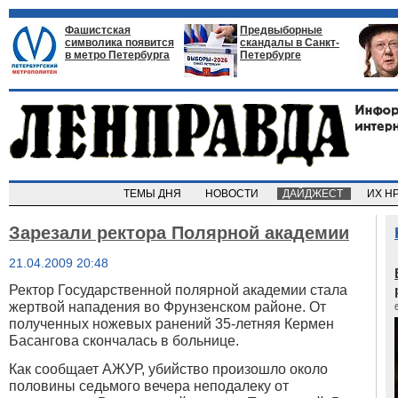
Фашистская
Предвыборные
символика появится
скандалы в Санкт-
в метро Петербурга
Петербурге
ТЕМЫ ДНЯ
НОВОСТИ
ДАЙДЖЕСТ
ИХ Н
Зарезали ректора Полярной академии
21.04.2009 20:48
Ректор Государственной полярной академии стала
жертвой нападения во Фрунзенском районе. От
полученных ножевых ранений 35-летняя Кермен
Басангова скончалась в больнице.
Как сообщает АЖУР, убийство произошло около
половины седьмого вечера неподалеку от