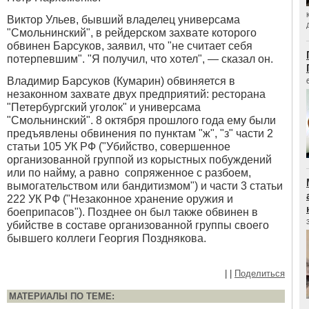
Виктор Ульев, бывший владелец универсама
"Смольнинский", в рейдерском захвате которого
обвинен Барсуков, заявил, что "не считает себя
потерпевшим". "Я получил, что хотел", — сказал он.
Владимир Барсуков (Кумарин) обвиняется в
незаконном захвате двух предприятий: ресторана
"Петербургский уголок" и универсама
"Смольнинский". 8 октября прошлого года ему были
предъявлены обвинения по пунктам "ж", "з" части 2
статьи 105 УК РФ ("Убийство, совершенное
организованной группой из корыстных побуждений
или по найму, а равно сопряженное с разбоем,
вымогательством или бандитизмом") и части 3 статьи
222 УК РФ ("Незаконное хранение оружия и
боеприпасов"). Позднее он был также обвинен в
убийстве в составе организованной группы своего
бывшего коллеги Георгия Позднякова.
|
|
Поделиться
МАТЕРИАЛЫ ПО ТЕМЕ: