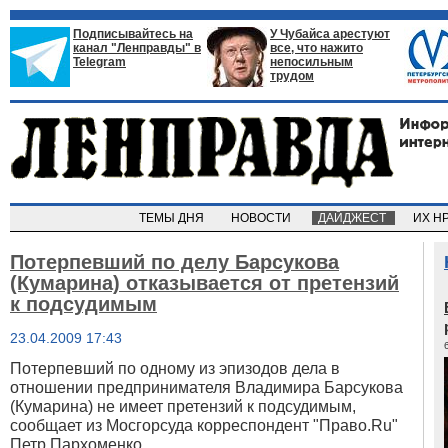
Подписывайтесь на
У Чубайса арестуют
канал "Ленправды" в
все, что нажито
Telegram
непосильным
трудом
ТЕМЫ ДНЯ
НОВОСТИ
ДАЙДЖЕСТ
ИХ Н
Потерпевший по делу Барсукова
(Кумарина) отказывается от претензий
к подсудимым
23.04.2009 17:43
Потерпевший по одному из эпизодов дела в
отношении предпринимателя Владимира Барсукова
(Кумарина) не имеет претензий к подсудимым,
сообщает из Мосгорсуда корреспондент "Право.Ru"
Петр Пархоменко.