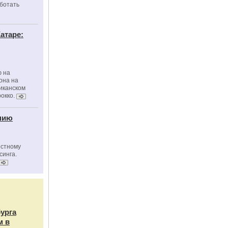
ботать
атаре:
ю на
она на
риканском
окко.
нию
естному
синга.
бурга
м в