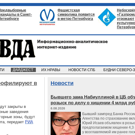
Предвыборные
Фашистская
Небоскрё
скандалы в Санкт-
символика появится
«Газпром
Петербурге
в метро Петербурга
угрожают
культурно
Петербур
СТИ
ДАЙДЖЕСТ
ИХ НРАВЫ
НОВОСТИ СПБ
БУДНИ СЕВЕРО-
профилируют в
Новости
Бывшего зама Набиуллиной в ЦБ об
розыск по делу о хищении 4 млрд ру
удут закрыты в
6.08.2026
рные заведения
Бывший зампред Банка России
горные зоны, будут
Агентства по страхованию вкл
та, передает
РИА
Юрий Исаев объявлен в розыс
предполагаемом хищении 4,3 
у возглавляемой им ранее гос