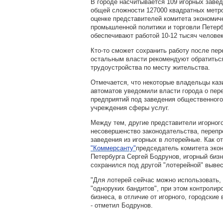
В городе насчитывается 109 игорных завед
общей сложности 127000 квадратных метр
оценке представителей комитета экономиче
промышленной политики и торговли Петерб
обеспечивают работой 10-12 тысяч человек
Кто-то сможет сохранить работу после пе
остальным власти рекомендуют обратиться
трудоустройства по месту жительства.
Отмечается, что некоторые владельцы каз
автоматов уведомили власти города о пе
предприятий под заведения общественного
учреждения сферы услуг.
Между тем, другие представители игорного
несовершенство законодательства, переп
заведения из игорных в лотерейные. Как о
"Коммерсанту"
председатель комитета эко
Петербурга Сергей Бодрунов, игорный бизн
сохранился под другой "лотерейной" вывес
"Для лотерей сейчас можно использовать, 
"одноруких бандитов", при этом контролир
бизнеса, в отличие от игорного, городские 
- отметил Бодрунов.