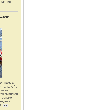
издания
тдали
занному с
онтанка». По
 ранее
тся выпиской
, однако
мездная
я.