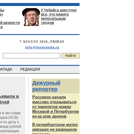
бы
У Чубайса арестуют
а»
все, что нажито
непосильным
й ценности
трудом
га
7 AUGUST 2026, FRIDAY
info@lenpravda.ru
ЗАПАДА
РЕДАКЦИЯ
Дежурный
репортер
ъявили в
Россияне начали
блей
массово отказываться
от перелетов между
Москвой и Петербургом
 и экс-глава
из-за атак дронов
адов (АСВ)
к по делу о
В петербургском метро
млрд рублей
девушке не разрешили
корпорации.