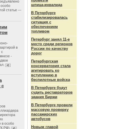
провезти
предъявлено
шпица‑инвалида
 особо
той статье —
В Петербурге
стабилизировалась
ситуация с
лим
обеспечением
топливом
стом
Петербург занял 11-е
озно-
место среди регионов
вартирой в
России по качеству
 с
дорог
мнезе -
вдвое
Петербургская
ал.
консерватория стала
агитировать ко
вступлению в
беспилотные войска
а
 с
В Петербурге будут
судить реставраторов
здания Биржи
В Петербурге провели
ров
массовую проверку
иллиардера
пассажирских
директора
автобусов
их
 в особо
Новым главой
УК РФ).