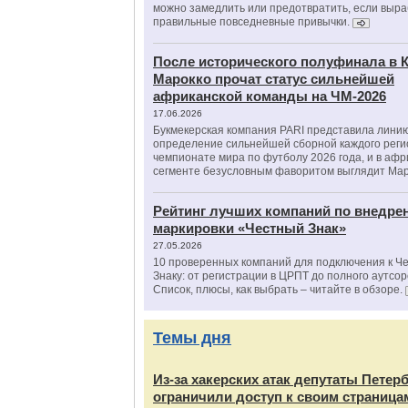
можно замедлить или предотвратить, если выра
правильные повседневные привычки.
После исторического полуфинала в К
Марокко прочат статус сильнейшей
африканской команды на ЧМ-2026
17.06.2026
Букмекерская компания PARI представила лини
определение сильнейшей сборной каждого реги
чемпионате мира по футболу 2026 года, и в аф
сегменте безусловным фаворитом выглядит Мар
Рейтинг лучших компаний по внедре
маркировки «Честный Знак»
27.05.2026
10 проверенных компаний для подключения к Ч
Знаку: от регистрации в ЦРПТ до полного аутсор
Список, плюсы, как выбрать – читайте в обзоре.
Темы дня
Из‑за хакерских атак депутаты Петер
ограничили доступ к своим страница