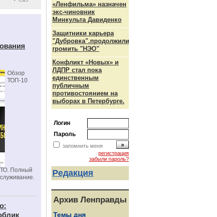
«Ленфильма» назначен
экс-чиновник
Минкульта Давиденко
Защитники карьера
"Дубровка".продолжили
дования
громить "НЭО"
Конфликт «Новых» и
ЛДПР стал пока
Обзор
единственным
ТОП-10
публичным
противостоянием на
выборах в Петербурге.
Логин
Пароль
запомнить меня
регистрация
забыли пароль?
СТО. Полный
Редакция
бслуживание.
Архив Ленправды
о:
облик
Темы дня