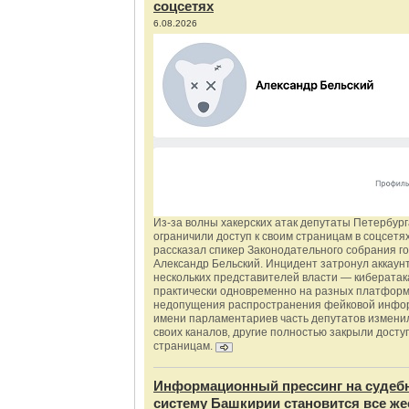
соцсетях
6.08.2026
Из‑за волны хакерских атак депутаты Петербур
ограничили доступ к своим страницам в соцсетях
рассказал спикер Законодательного собрания г
Александр Бельский. Инцидент затронул аккаун
нескольких представителей власти — киберата
практически одновременно на разных платформ
недопущения распространения фейковой инфо
имени парламентариев часть депутатов измени
своих каналов, другие полностью закрыли доступ
страницам.
Информационный прессинг на судеб
систему Башкирии становится все же