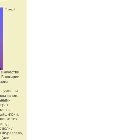
Темой
в качестве
а Башкирии
иона.
 лучше ли
фективного
льными
зврат
омочь в
Башкирии,
ценке тех
я, где
ю волну
я Журавлева,
 (или