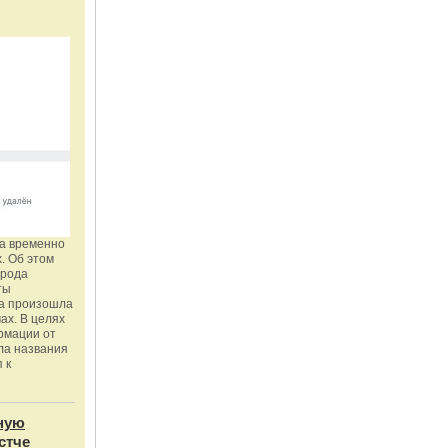
га временно
. Об этом
орода
ты
ка произошла
ах. В целях
рмации от
ла названия
 к
ную
стче