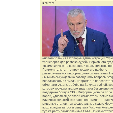
3.08.2026
«использования автопарка администрации Уфы 
транспорта для развоза судей» Верховного суд
«возмутились» на совещании правительства рег
Примечательно, что произошло это на фоне
развернувшейся информационной кампании. Не
бы было обсуждать на совещаниях вопросы эф
использования земель, например, с подозрите
обменами участков в Уфе на 21 млрд рублей, во
которых государству, кто знает, мог бы сильно п
поддержке бойцов СВО. Информационное поле 
порой, удивляющее своей избирательностью в о
или иных событий, все чаще напоминает поле бо
мишенью становятся федеральные судьи. Нову
всколыхнули запросы депутата Госдумы Алексе
тут же растиражированные СМИ. Причем охотно