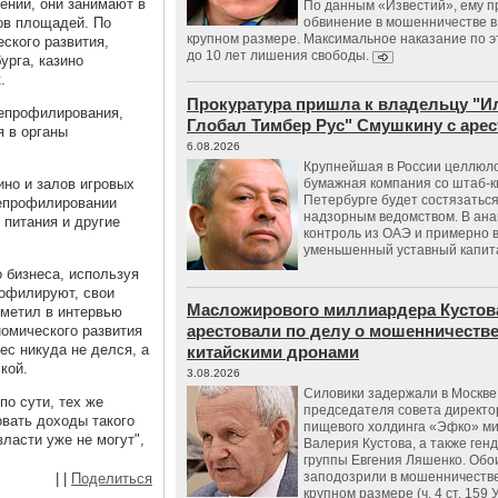
ений, они занимают в
По данным «Известий», ему 
ов площадей. По
обвинение в мошенничестве в
крупном размере. Максимальное наказание по э
ского развития,
до 10 лет лишения свободы.
урга, казино
.
Прокуратура пришла к владельцу "И
репрофилирования,
Глобал Тимбер Рус" Смушкину с аре
 в органы
6.08.2026
Крупнейшая в России целлюл
ино и залов игровых
бумажная компания со штаб-к
Петербурге будет состязаться
репрофилировании
надзорным ведомством. В ана
 питания и другие
контроль из ОАЭ и примерно 
уменьшенный уставный капит
 бизнеса, используя
рофилируют, свои
Масложирового миллиардера Кустов
тметил в интервью
арестовали по делу о мошенничестве
номического развития
ес никуда не делся, а
китайскими дронами
кой.
3.08.2026
Силовики задержали в Москве
по сути, тех же
председателя совета директо
овать доходы такого
пищевого холдинга «Эфко» м
власти уже не могут",
Валерия Кустова, а также ген
группы Евгения Ляшенко. Обо
заподозрили в мошенничестве
|
|
Поделиться
крупном размере (ч. 4 ст. 159 