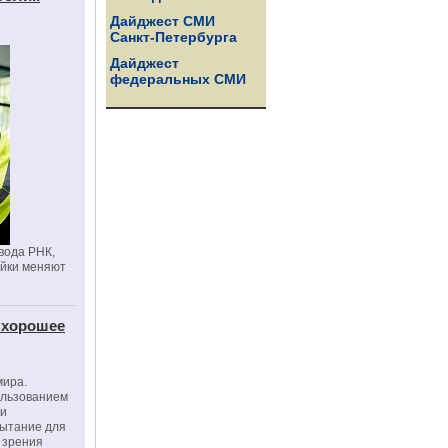
Дайджест СМИ
Санкт-Петербурга
Дайджест
федеральных СМИ
вода РНК,
ойки меняют
 хорошее
мира.
ользованием
ми
пытание для
е зрения