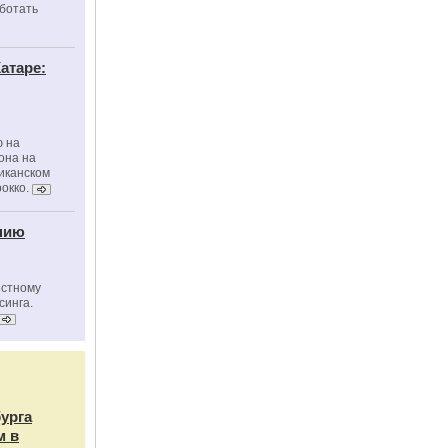
ботать
атаре:
ю на
она на
риканском
окко.
нию
естному
синга.
бурга
м в