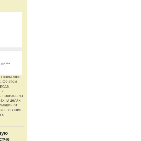
га временно
. Об этом
орода
ты
ка произошла
ах. В целях
рмации от
ла названия
 к
ную
стче