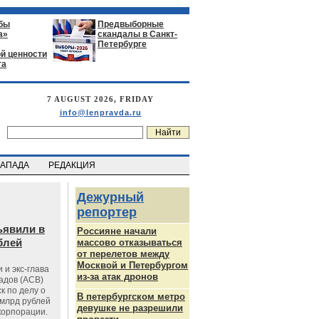
бы
Предвыборные
а»
скандалы в Санкт-
Петербурге
й ценности
га
7 AUGUST 2026, FRIDAY
info@lenpravda.ru
ЗАПАДА
РЕДАКЦИЯ
Дежурный
репортер
ъявили в
Россияне начали
блей
массово отказываться
от перелетов между
Москвой и Петербургом
 и экс-глава
из-за атак дронов
адов (АСВ)
к по делу о
В петербургском метро
млрд рублей
девушке не разрешили
корпорации.