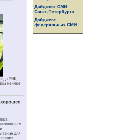
Дайджест СМИ
Санкт-Петербурга
Дайджест
федеральных СМИ
вода РНК,
ойки меняют
 хорошее
мира.
ользованием
ми
пытание для
е зрения