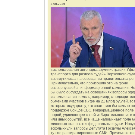
3.08.2026
«использования автопарка администрации Уфы 
транспорта для развоза судей» Верховного суд
«возмутились» на совещании правительства рег
Примечательно, что произошло это на фоне
развернувшейся информационной кампании. Не
бы было обсуждать на совещаниях вопросы эф
использования земель, например, с подозрите
обменами участков в Уфе на 21 млрд рублей, во
которых государству, кто знает, мог бы сильно п
поддержке бойцов СВО. Информационное поле 
порой, удивляющее своей избирательностью в о
или иных событий, все чаще напоминает поле бо
мишенью становятся федеральные судьи. Нову
всколыхнули запросы депутата Госдумы Алексе
тут же растиражированные СМИ. Причем охотно