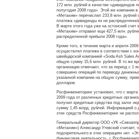
172 млн. рублей в качестве «дивидендов п
полугодия 2008 года». Этой же компании в
«Метахим» перечислил 233,8 млн. рублей 
платежа «дивиденды из не распределенной
В марте этого года уже на эстонский счет 
«Метахим» отправил еще 427,5 млн. рубле
распределенной прибыли 2008 года».
Кроме того, в течение марта и апреля 200
осуществлял платежи в соответствии с ко
швейцарской компанией «Soda Ash Sales An
общую сумму 15,6 млн. рублей. В то же вр
организации отмечают, что за период с 1 я
совершено операций по переводу денежных
указанной компании на общую сумму, пре
долларов.
Росфинмониторинг установил, что с марта 
2009 года от различных кредитных органи
получил кредитные средства под залог н
сумму 1,45 млрд. рублей. Информацией о
этих средств Росфинмониторинг не распол
Генеральный директор ООО «УК «Севзаппр
«Метахим») Александр Утевский считает, ч
подозрительного в этих операциях нет. «Э
финансовая деятельность, с Росфинмонито