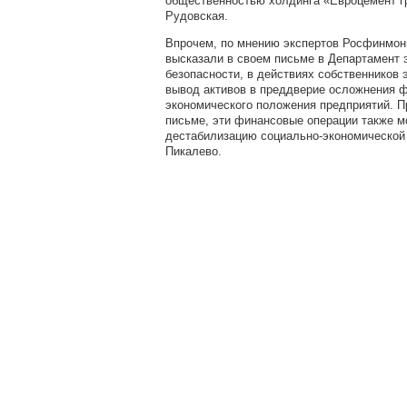
общественностью холдинга «Евроцемент г
Рудовская.
Впрочем, по мнению экспертов Росфинмони
высказали в своем письме в Департамент 
безопасности, в действиях собственников 
вывод активов в преддверие осложнения 
экономического положения предприятий. Пр
письме, эти финансовые операции также м
дестабилизацию социально-экономической 
Пикалево.