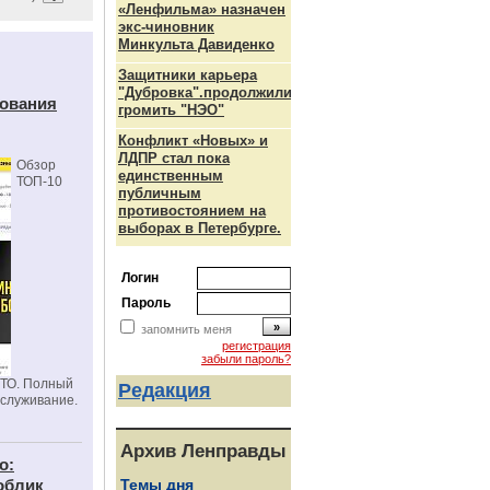
«Ленфильма» назначен
экс-чиновник
Минкульта Давиденко
Защитники карьера
"Дубровка".продолжили
дования
громить "НЭО"
Конфликт «Новых» и
ЛДПР стал пока
Обзор
единственным
ТОП-10
публичным
противостоянием на
выборах в Петербурге.
Логин
Пароль
запомнить меня
регистрация
забыли пароль?
СТО. Полный
Редакция
бслуживание.
Архив Ленправды
о:
облик
Темы дня