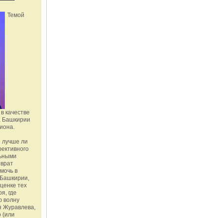
Темой
в качестве
а Башкирии
иона.
 лучше ли
фективного
льными
зврат
омочь в
Башкирии,
ценке тех
я, где
ю волну
я Журавлева,
 (или