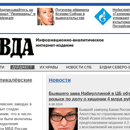
Подписывайтесь на
Пугачева обвинила
Небоскрё
канал "Ленправды" в
Ксению Собчак в
«Газпром
Telegram
вымогательстве
угрожают
культурно
Петербур
СТИ
ДАЙДЖЕСТ
ИХ НРАВЫ
НОВОСТИ СПБ
БУДНИ СЕВЕРО-
пикалёвские
Новости
Бывшего зама Набиуллиной в ЦБ об
розыск по делу о хищении 4 млрд ру
левских заводах в
6.08.2026
был создан
Бывший зампред Банка России
ним, что в число
Агентства по страхованию вкл
Юрий Исаев объявлен в розыс
чки были включены
предполагаемом хищении 4,3 
разделения
у возглавляемой им ранее гос
сти МВД России.