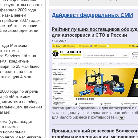
о результатам первого
 феврале 2009 года
Дайджест федеральных СМИ
с назначением
 прибыли 2007 года».
все той же компании
Рейтинг лучших поставщиков обору
й «дивидендов из не
для автосервиса и СТО в России
5.08.2026
9 года Метахим
нтрактом с
d Services Ltd.» на
емя, кредитные
нваря по 25 мая было
 средств на счет
вышающую 4 млн.
2008 года по апрель
заций «Метахим»
едвижимости на общую
 дальнейшем движении
поставщиков оборудования для автосервиса и 
агает.
каталог, цены, условия доставки, гарантийное о
Для малого бизнеса и крупных сетей.
ом» (куда входит
то ничего
Промышленный ренессанс Волжског
то нормальная
стройки и модернизация, меняющие 
рингом у нас никогда