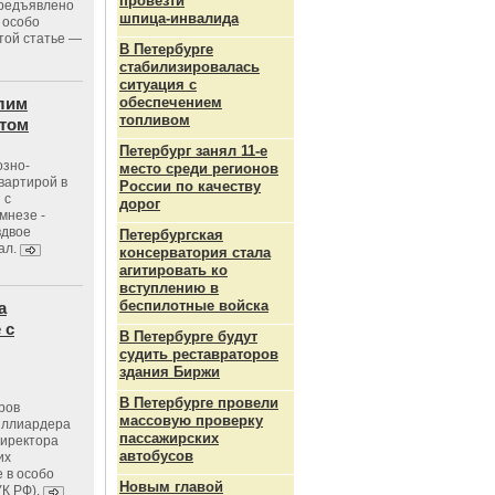
провезти
предъявлено
шпица‑инвалида
 особо
той статье —
В Петербурге
стабилизировалась
ситуация с
лим
обеспечением
топливом
стом
Петербург занял 11-е
озно-
место среди регионов
вартирой в
России по качеству
 с
дорог
мнезе -
вдвое
Петербургская
ал.
консерватория стала
агитировать ко
вступлению в
беспилотные войска
а
 с
В Петербурге будут
судить реставраторов
здания Биржи
В Петербурге провели
ров
массовую проверку
иллиардера
пассажирских
директора
автобусов
их
 в особо
Новым главой
УК РФ).