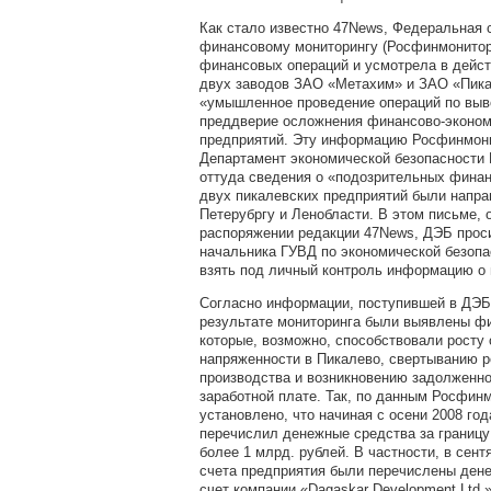
Как стало известно 47News, Федеральная 
финансовому мониторингу (Росфинмонитор
финансовых операций и усмотрела в дейст
двух заводов ЗАО «Метахим» и ЗАО «Пика
«умышленное проведение операций по выв
преддверие осложнения финансово-эконом
предприятий. Эту информацию Росфинмони
Департамент экономической безопасности
оттуда сведения о «подозрительных фина
двух пикалевских предприятий были напра
Петерубргу и Ленобласти. В этом письме, 
распоряжении редакции 47News, ДЭБ прос
начальника ГУВД по экономической безоп
взять под личный контроль информацию о 
Согласно информации, поступившей в ДЭБ
результате мониторинга были выявлены ф
которые, возможно, способствовали росту
напряженности в Пикалево, свертыванию р
производства и возникновению задолженно
заработной плате. Так, по данным Росфин
установлено, что начиная с осени 2008 г
перечислил денежные средства за границ
более 1 млрд. рублей. В частности, в сент
счета предприятия были перечислены ден
счет компании «Dagaskar Development Ltd.