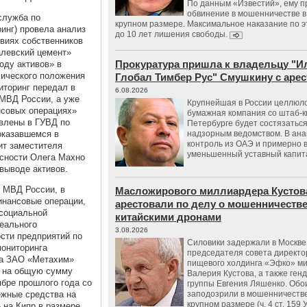
По данным «Известий», ему 
обвинение в мошенничестве в
служба по
крупном размере. Максимальное наказание по э
инг) провела анализ
до 10 лет лишения свободы.
виях собственников
левский цемент»
Прокуратура пришла к владельцу "И
оду активов» в
ического положения
Глобал Тимбер Рус" Смушкину с аре
торинг передал в
6.08.2026
 МВД России, а уже
Крупнейшая в России целлюл
нсовых операциях»
бумажная компания со штаб-к
влены в ГУВД по
Петербурге будет состязаться
оказавшемся в
надзорным ведомством. В ана
контроль из ОАЭ и примерно 
ит заместителя
уменьшенный уставный капит
асности Олега Махно
выводе активов.
 МВД России, в
Масложирового миллиардера Кустов
инансовые операции,
арестовали по делу о мошенничестве
 социальной
китайскими дронами
еального
3.08.2026
сти предприятий по
Силовики задержали в Москве
мониторинга
председателя совета директо
ода ЗАО «Метахим»
пищевого холдинга «Эфко» м
у на общую сумму
Валерия Кустова, а также ген
ябре прошлого года со
группы Евгения Ляшенко. Обо
ежные средства на
заподозрили в мошенничестве
крупном размере (ч. 4 ст. 159 
» на Кипр в размере