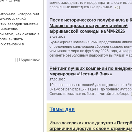
руп» Елена
можно замедлить или предотвратить, если выра
правильные повседневные привычки.
торинга, которое они
экономической
После исторического полуфинала в К
этих заводов заметен
Марокко прочат статус сильнейшей
финансово-
африканской команды на ЧМ-2026
и этом, как сказано в
17.06.2026
огли вызвать
Букмекерская компания PARI представила лини
обстановки в
определение сильнейшей сборной каждого реги
чемпионате мира по футболу 2026 года, и в аф
сегменте безусловным фаворитом выглядит Мар
|
|
Поделиться
Рейтинг лучших компаний по внедре
маркировки «Честный Знак»
27.05.2026
10 проверенных компаний для подключения к Ч
Знаку: от регистрации в ЦРПТ до полного аутсор
Список, плюсы, как выбрать – читайте в обзоре.
Темы дня
Из‑за хакерских атак депутаты Петер
ограничили доступ к своим страница