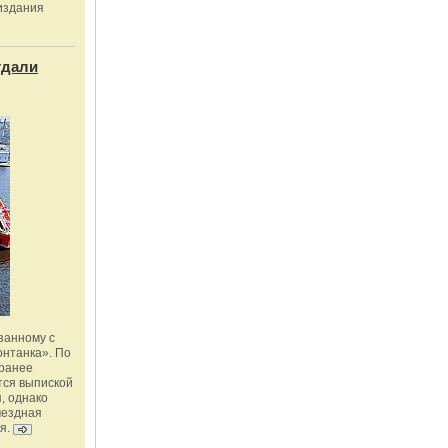
издания
тдали
занному с
онтанка». По
 ранее
тся выпиской
, однако
мездная
я.