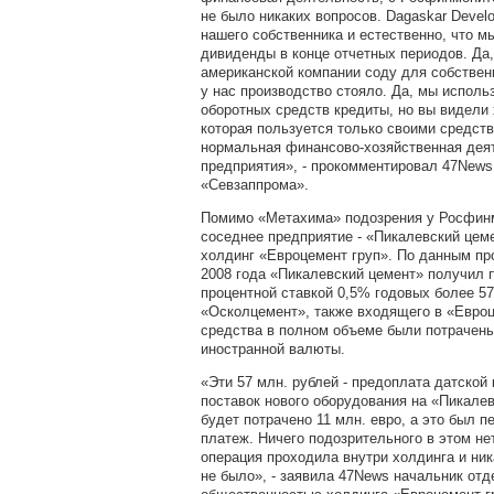
не было никаких вопросов. Dagaskar Devel
нашего собственника и естественно, что м
дивиденды в конце отчетных периодов. Да,
американской компании соду для собственн
у нас производство стояло. Да, мы исполь
оборотных средств кредиты, но вы видели
которая пользуется только своими средств
нормальная финансово-хозяйственная дея
предприятия», - прокомментировал 47News
«Севзаппрома».
Помимо «Метахима» подозрения у Росфинм
соседнее предприятие - «Пикалевский цем
холдинг «Евроцемент груп». По данным п
2008 года «Пикалевский цемент» получил п
процентной ставкой 0,5% годовых более 5
«Осколцемент», также входящего в «Евроц
средства в полном объеме были потрачены
иностранной валюты.
«Эти 57 млн. рублей - предоплата датской
поставок нового оборудования на «Пикалев
будет потрачено 11 млн. евро, а это был 
платеж. Ничего подозрительного в этом не
операция проходила внутри холдинга и ник
не было», - заявила 47News начальник отд