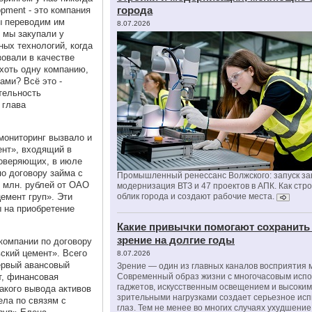
города
opment - это компания
ы переводим им
8.07.2026
 мы закупали у
ых технологий, когда
зовали в качестве
 хоть одну компанию,
ами? Всё это -
тельность
 глава
ониторинг вызвало и
ент», входящий в
роверяющих, в июле
о договору займа с
Промышленный ренессанс Волжского: запуск за
7 млн. рублей от ОАО
модернизация ВТЗ и 47 проектов в АПК. Как стр
емент груп». Эти
облик города и создают рабочие места.
 на приобретение
Какие привычки помогают сохранить
зрение на долгие годы
 компании по договору
ский цемент». Всего
8.07.2026
первый авансовый
Зрение — один из главных каналов восприятия 
т, финансовая
Современный образ жизни с многочасовым исп
гаджетов, искусственным освещением и высоки
акого вывода активов
зрительными нагрузками создает серьезное ис
ела по связям с
глаз. Тем не менее во многих случаях ухудшени