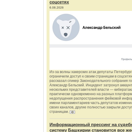
соцсетях
6.08.2026
Из‑за волны хакерских атак депутаты Петербур
ограничили доступ к своим страницам в соцсетях
рассказал спикер Законодательного собрания г
Александр Бельский. Инцидент затронул аккаун
нескольких представителей власти — киберата
практически одновременно на разных платформ
недопущения распространения фейковой инфо
имени парламентариев часть депутатов измени
своих каналов, другие полностью закрыли доступ
страницам.
Информационный прессинг на судеб
систему Башкирии становится все же