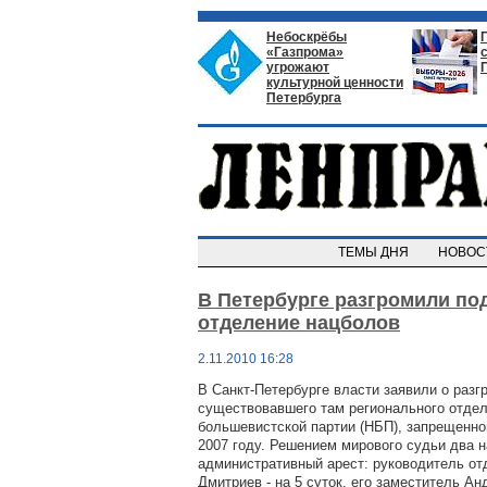
Небоскрёбы
«Газпрома»
угрожают
культурной ценности
Петербурга
ТЕМЫ ДНЯ
НОВО
В Петербурге разгромили по
отделение нацболов
2.11.2010 16:28
В Санкт-Петербурге власти заявили о разг
существовавшего там регионального отде
большевистской партии (НБП),
запрещенно
2007 году. Решением мирового судьи два 
административный арест: руководитель о
Дмитриев - на 5 суток, его заместитель Ан