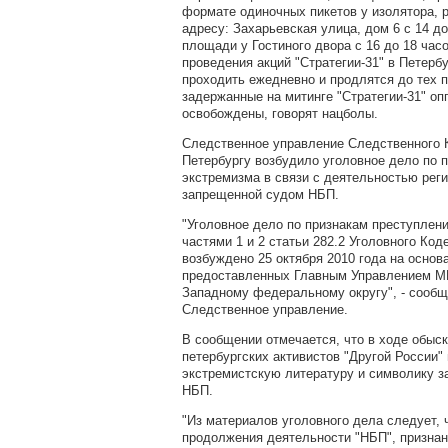
формате одиночных пикетов у изолятора, 
адресу: Захарьевская улица, дом 6 с 14 до
площади у Гостиного двора с 16 до 18 часо
проведения акций "Стратегии-31" в Петербу
проходить ежедневно и продлятся до тех п
задержанные на митинге "Стратегии-31" оп
освобождены, говорят нацболы.
Следственное управление Следственного К
Петербургу возбудило уголовное дело по 
экстремизма в связи с деятельностью рег
запрещенной судом НБП.
"Уголовное дело по признакам преступлен
частями 1 и 2 статьи 282.2 Уголовного Ко
возбуждено 25 октября 2010 года на основ
предоставленных Главным Управлением М
Западному федеральному округу", - сообщ
Следственное управление.
В сообщении отмечается, что в ходе обыск
петербургских активистов "Другой России
экстремистскую литературу и символику 
НБП.
"Из материалов уголовного дела следует, 
продолжения деятельности "НБП", признан