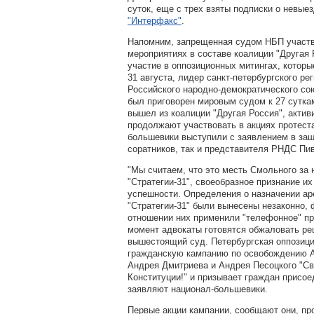
суток, еще с трех взяты подписки о невые
"Интерфакс"
.
Напомним, запрещенная судом НБП участв
мероприятиях в составе коалиции "Другая 
участие в оппозиционных митингах, которы
31 августа, лидер санкт-петербургского ре
Российского народно-демократического со
был приговорен
мировым судом к 27 сутка
вышел из коалиции "Другая Россия", актив
продолжают участвовать в акциях протест
большевики выступили с заявлением в защ
соратников, так и представителя РНДС Пи
"Мы считаем, что это месть Смольного за 
"Стратегии-31", своеобразное признание и
успешности. Определения о назначении а
"Стратегии-31" были вынесены незаконно, 
отношении них применили "телефонное" пр
момент адвокаты готовятся обжаловать ре
вышестоящий суд. Петербургская оппозици
гражданскую кампанию по освобождению А
Андрея Дмитриева и Андрея Песоцкого "С
Конституции!" и призывает граждан присоед
заявляют
национал-большевики
.
Первые акции кампании, сообщают они, пр