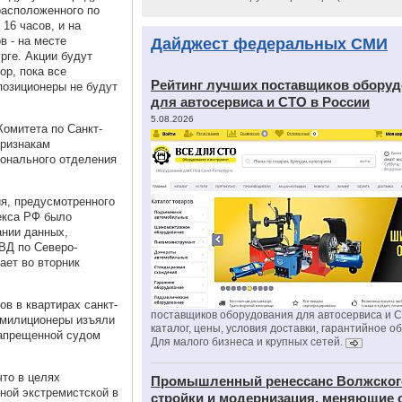
расположенного по
 16 часов, и на
в - на месте
Дайджест федеральных СМИ
рге. Акции будут
ор, пока все
Рейтинг лучших поставщиков обору
позиционеры не будут
для автосервиса и СТО в России
5.08.2026
омитета по Санкт-
признакам
ионального отделения
ия, предусмотренного
декса РФ было
ании данных,
ВД по Северо-
ает во вторник
ов в квартирах санкт-
поставщиков оборудования для автосервиса и 
" милиционеры изъяли
каталог, цены, условия доставки, гарантийное о
запрещенной судом
Для малого бизнеса и крупных сетей.
что в целях
Промышленный ренессанс Волжског
ной экстремистской в
стройки и модернизация, меняющие 