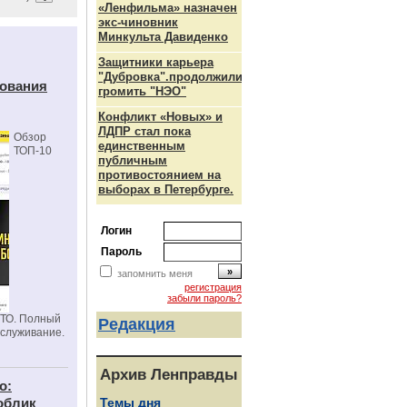
«Ленфильма» назначен
экс-чиновник
Минкульта Давиденко
Защитники карьера
"Дубровка".продолжили
дования
громить "НЭО"
Конфликт «Новых» и
ЛДПР стал пока
Обзор
единственным
ТОП-10
публичным
противостоянием на
выборах в Петербурге.
Логин
Пароль
запомнить меня
регистрация
забыли пароль?
СТО. Полный
Редакция
бслуживание.
Архив Ленправды
о:
облик
Темы дня