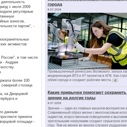
а деятельность
города
ериод с июля 2009
8.07.2026
оводили регулярные
ственную
ийных взносов,
ельности партии", -
авоохранительных
ских активистов
 России", в том числе
и - Андрея
гентству
Промышленный ренессанс Волжского: запуск за
н.
модернизация ВТЗ и 47 проектов в АПК. Как стр
облик города и создают рабочие места.
ержала более 100
 северной столице.
Какие привычки помогают сохранить
а, на Дворцовой
зрение на долгие годы
тербурга и
8.07.2026
Зрение — один из главных каналов восприятия 
 по данным
Современный образ жизни с многочасовым исп
проспекте приняли
гаджетов, искусственным освещением и высоки
зрительными нагрузками создает серьезное ис
Дворцовой площади -
глаз. Тем не менее во многих случаях ухудшени