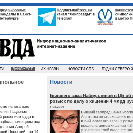
Предвыборные
Подписывайтесь на
Фашистск
скандалы в Санкт-
канал "Ленправды" в
символик
Петербурге
Telegram
в метро П
СТИ
ДАЙДЖЕСТ
ИХ НРАВЫ
НОВОСТИ СПБ
БУДНИ СЕВЕРО-
дпольное
Новости
Бывшего зама Набиуллиной в ЦБ об
розыск по делу о хищении 4 млрд ру
роме нелегально
6.08.2026
ления Национал-
Бывший зампред Банка России
й решением суда
в
Агентства по страхованию вкл
Юрий Исаев объявлен в розыс
нацбола помещены под
предполагаемом хищении 4,3 
тделения Андрей
у возглавляемой им ранее гос
дрей Песоцкий - на 14