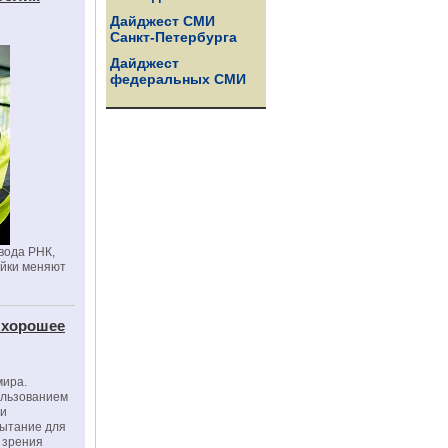
Дайджест СМИ
Санкт-Петербурга
Дайджест
федеральных СМИ
вода РНК,
ойки меняют
 хорошее
мира.
ользованием
ми
пытание для
е зрения