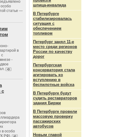
провезти
предъявлено
шпица‑инвалида
 особо
той статье —
В Петербурге
стабилизировалась
ситуация с
лим
обеспечением
топливом
стом
Петербург занял 11-е
озно-
место среди регионов
вартирой в
России по качеству
 с
дорог
мнезе -
вдвое
Петербургская
ал.
консерватория стала
агитировать ко
вступлению в
беспилотные войска
а
 с
В Петербурге будут
судить реставраторов
здания Биржи
В Петербурге провели
ров
массовую проверку
иллиардера
пассажирских
директора
автобусов
их
 в особо
Новым главой
УК РФ).