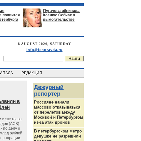
ая
Пугачева обвинила
а появится
Ксению Собчак в
етербурга
вымогательстве
8 AUGUST 2026, SATURDAY
info@lenpravda.ru
ЗАПАДА
РЕДАКЦИЯ
Дежурный
репортер
ъявили в
Россияне начали
блей
массово отказываться
от перелетов между
Москвой и Петербургом
 и экс-глава
из-за атак дронов
адов (АСВ)
к по делу о
В петербургском метро
млрд рублей
девушке не разрешили
корпорации.