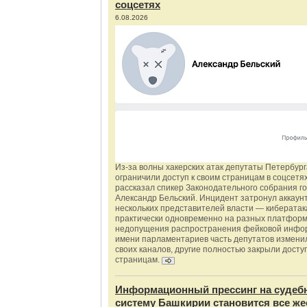
соцсетях
6.08.2026
Из‑за волны хакерских атак депутаты Петербур
ограничили доступ к своим страницам в соцсетях
рассказал спикер Законодательного собрания г
Александр Бельский. Инцидент затронул аккаун
нескольких представителей власти — киберата
практически одновременно на разных платформ
недопущения распространения фейковой инфо
имени парламентариев часть депутатов измени
своих каналов, другие полностью закрыли доступ
страницам.
Информационный прессинг на судеб
систему Башкирии становится все же