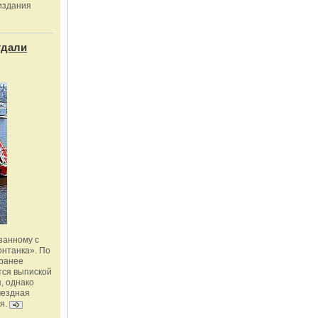
издания
тдали
занному с
онтанка». По
 ранее
тся выпиской
, однако
мездная
я.