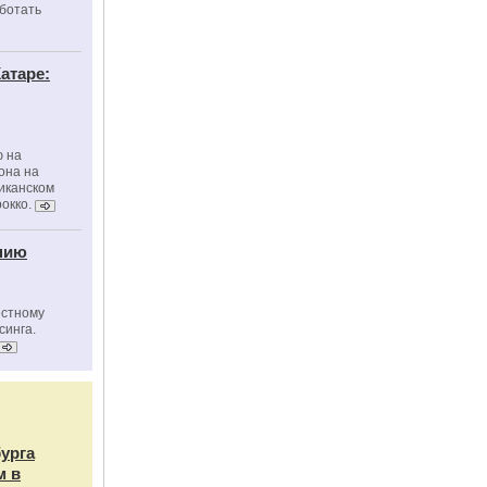
ботать
атаре:
ю на
она на
риканском
окко.
нию
естному
синга.
бурга
м в