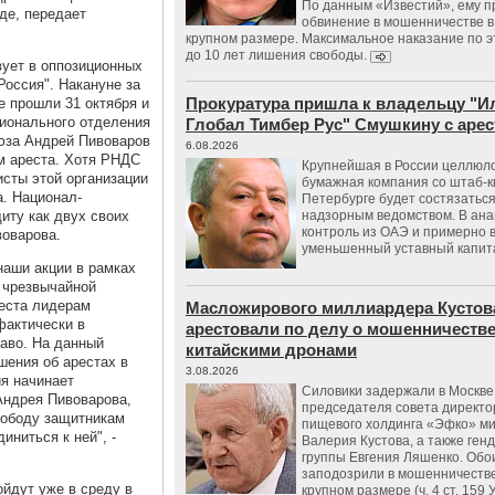
По данным «Известий», ему 
зде, передает
обвинение в мошенничестве в
крупном размере. Максимальное наказание по э
до 10 лет лишения свободы.
ует в оппозиционных
Россия". Накануне за
Прокуратура пришла к владельцу "И
е прошли 31 октября и
гионального отделения
Глобал Тимбер Рус" Смушкину с аре
юза Андрей Пивоваров
6.08.2026
м ареста. Хотя РНДС
Крупнейшая в России целлюл
исты этой организации
бумажная компания со штаб-к
а. Национал-
Петербурге будет состязаться
иту как двух своих
надзорным ведомством. В ана
контроль из ОАЭ и примерно 
воварова.
уменьшенный уставный капит
наши акции в рамках
х чрезвычайной
реста лидерам
Масложирового миллиардера Кустов
фактически в
арестовали по делу о мошенничестве
аво. На данный
китайскими дронами
шения об арестах в
3.08.2026
я начинает
Силовики задержали в Москве
ндрея Пивоварова,
председателя совета директо
вободу защитникам
пищевого холдинга «Эфко» м
иниться к ней", -
Валерия Кустова, а также ген
группы Евгения Ляшенко. Обо
заподозрили в мошенничестве
ойдут уже в среду в
крупном размере (ч. 4 ст. 159 