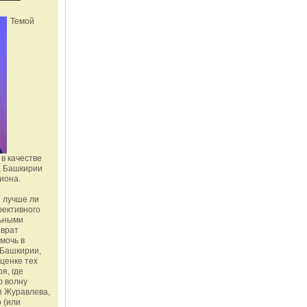
Темой
в качестве
а Башкирии
иона.
 лучше ли
фективного
льными
зврат
омочь в
Башкирии,
ценке тех
я, где
ю волну
я Журавлева,
 (или