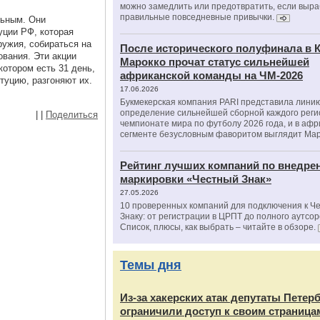
можно замедлить или предотвратить, если выра
правильные повседневные привычки.
льным. Они
уции РФ, которая
ружия, собираться на
После исторического полуфинала в К
ования. Эти акции
Марокко прочат статус сильнейшей
котором есть 31 день,
африканской команды на ЧМ-2026
туцию, разгоняют их.
17.06.2026
Букмекерская компания PARI представила лини
определение сильнейшей сборной каждого реги
|
|
Поделиться
чемпионате мира по футболу 2026 года, и в аф
сегменте безусловным фаворитом выглядит Мар
Рейтинг лучших компаний по внедре
маркировки «Честный Знак»
27.05.2026
10 проверенных компаний для подключения к Ч
Знаку: от регистрации в ЦРПТ до полного аутсор
Список, плюсы, как выбрать – читайте в обзоре.
Темы дня
Из‑за хакерских атак депутаты Петер
ограничили доступ к своим страница