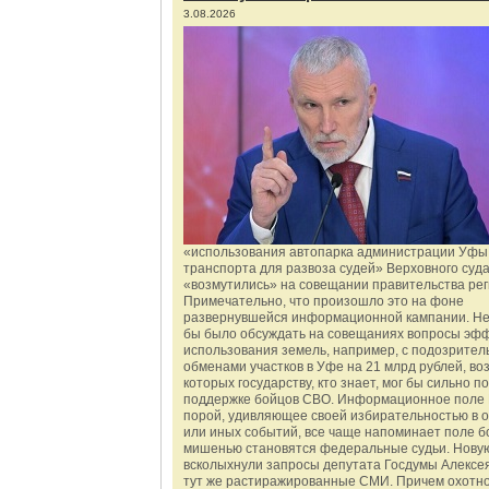
3.08.2026
«использования автопарка администрации Уфы 
транспорта для развоза судей» Верховного суд
«возмутились» на совещании правительства рег
Примечательно, что произошло это на фоне
развернувшейся информационной кампании. Не
бы было обсуждать на совещаниях вопросы эф
использования земель, например, с подозрите
обменами участков в Уфе на 21 млрд рублей, во
которых государству, кто знает, мог бы сильно п
поддержке бойцов СВО. Информационное поле 
порой, удивляющее своей избирательностью в о
или иных событий, все чаще напоминает поле бо
мишенью становятся федеральные судьи. Нову
всколыхнули запросы депутата Госдумы Алексе
тут же растиражированные СМИ. Причем охотно