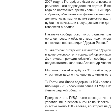
2007 году, в Петербурге была организован
регионального подразделения партии. В п
года по настоящее время члены "НБП" пр
собрания, обеспечивали финансово-хозяй
деятельность партии путем взимания парт
публично призывали к осуществлению деят
говорится в релизе.
Накануне сообщалось, что сотрудники пр
органов провели обыски в квартирах питер
оппозиционной коалиции "Другая Россия".
"В квартирах питерских активистов "Другой
в доме руководителя городской организаци
Дмитриева, проходят обыски", - сообщал а
представитель коалиции Александр Авери
Милиция Санкт-Петербурга 31 октября зад
участников двух оппозиционных митингов в
"У Гостиного Двора задержаны 104 человек
площади - 9", - сообщили ранее в ГУВД Пе
Ленинградской области.
Представитель ГУВД также сообщил, что,
управления, в первом митинге на Невском 
участие около 120 человек, во втором на 
около 50.