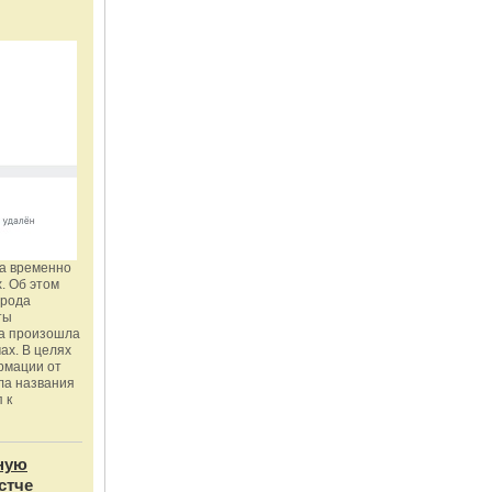
га временно
. Об этом
орода
ты
ка произошла
ах. В целях
рмации от
ла названия
 к
ную
стче