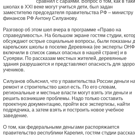
сравнил с сараями. Вопрос о том, как в так
школах в XXI веке могут учиться дети, был задан
заместителю председателя правительства РФ – министру
финансов РФ Антону Силуанову.
Разговор об этом шел вчера в программе «Право на
справедливость». На большом экране гостям студии, кот
обсуждают острые социальные вопросы, были показаны 
карельских школы в поселке Деревянка (ее эксперты ОНФ
включили в список самых опасных в нашей стране) и в
Суоярви. По рассказам местных жителей, деревянные
здания разрушаются и представляют опасность для здор
учеников.
Силуанов объяснил, что у правительства России деньги н
ремонт и строительство школ есть. По его словам,
региональные и местные власти могут взять эти деньги и
решить возникшие проблемы. Надо только составить
проектную документацию, пройти все экспертизы, найти
подрядчика, а затем взять и построить новое учебное
заведение.
О том, как федеральными деньгами распоряжается
правительство республики Карелия, гостям студии расска