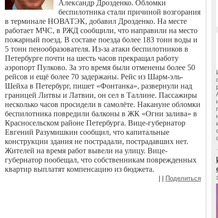
Александр Дрозденко. Обломки
беспилотника стали причиной возгорания
в терминале НОВАТЭК, добавил Дрозденко. На месте
работает МЧС, в РЖД сообщили, что направили на место
пожарный поезд. В составе поезда более 183 тонн воды и
5 тонн пенообразователя.
Из-за атаки беспилотников в
Петербурге почти на шесть часов прекращал работу
аэропорт Пулково. За это время были отменены более 50
рейсов и ещё более 70 задержаны. Рейс из Шарм-эль-
Шейха в Петербург, пишет «Фонтанка», развернули над
границей Литвы и Латвии, он сел в Таллине. Пассажиры
несколько часов просидели в самолёте.
Накануне обломки
беспилотника повредили балконы в ЖК «Огни залива» в
Красносельском районе Петербурга. Вице-губернатор
Евгений Разумишкин сообщил, что капитальные
конструкции здания не пострадали, пострадавших нет.
Жителей на время работ вывели на улицу. Вице-
губернатор пообещал, что собственникам поврежденных
квартир выплатят компенсацию из бюджета.
|
|
Поделиться