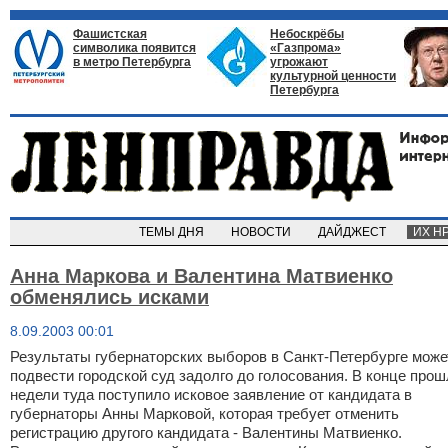
Фашистская
Небоскрёбы
символика появится
«Газпрома»
в метро Петербурга
угрожают
культурной ценности
Петербурга
ТЕМЫ ДНЯ
НОВОСТИ
ДАЙДЖЕСТ
ИХ Н
Анна Маркова и Валентина Матвиенко
обменялись исками
8.09.2003 00:01
Результаты губернаторских выборов в Санкт-Петербурге може
подвести городской суд задолго до голосования. В конце про
недели туда поступило исковое заявление от кандидата в
губернаторы Анны Марковой, которая требует отменить
регистрацию другого кандидата - Валентины Матвиенко.