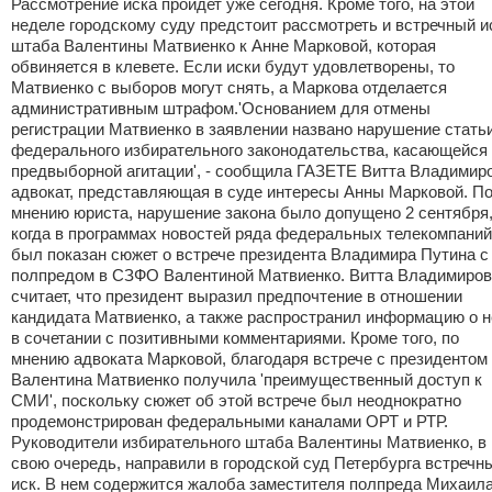
Рассмотрение иска пройдет уже сегодня. Кроме того, на этой
неделе городскому суду предстоит рассмотреть и встречный и
штаба Валентины Матвиенко к Анне Марковой, которая
обвиняется в клевете. Если иски будут удовлетворены, то
Матвиенко с выборов могут снять, а Маркова отделается
административным штрафом.'Основанием для отмены
регистрации Матвиенко в заявлении названо нарушение стать
федерального избирательного законодательства, касающейся
предвыборной агитации', - сообщила ГАЗЕТЕ Витта Владимиро
адвокат, представляющая в суде интересы Анны Марковой. П
мнению юриста, нарушение закона было допущено 2 сентября
когда в программах новостей ряда федеральных телекомпаний
был показан сюжет о встрече президента Владимира Путина с
полпредом в СЗФО Валентиной Матвиенко. Витта Владимиро
считает, что президент выразил предпочтение в отношении
кандидата Матвиенко, а также распространил информацию о н
в сочетании с позитивными комментариями. Кроме того, по
мнению адвоката Марковой, благодаря встрече с президентом
Валентина Матвиенко получила 'преимущественный доступ к
СМИ', поскольку сюжет об этой встрече был неоднократно
продемонстрирован федеральными каналами ОРТ и РТР.
Руководители избирательного штаба Валентины Матвиенко, в
свою очередь, направили в городской суд Петербурга встречн
иск. В нем содержится жалоба заместителя полпреда Михаил