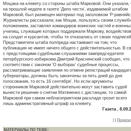
Моцака на клевету со стороны штаба Марковой. Они указали, 
на прошлой неделе в газете 'Дело чести', издаваемой штабом
Марковой, был размещен материал под заголовком 'Р-равняйсь
Журналисты рассказали, как Моцак, пользуясь своим служе
положением, заставлял командиров воинских частей и военны
училищ, служащие которых поддержали Маркову, воздейство
на солдат и курсантов, чтобы те отказались от своих подписей
Представители штаба полпреда настаивают на том, что
публикация не имеет ничего общего с действительностью. В с
с предстоящими судебными слушаниями зампредседателя
петербургского избиркома Дмитрий Краснянский сообщил, что 
соответствии с законом 'О выборах' судебные процессы,
рассматривающие заявления по отмене регистраций кандидат
губернаторы, должны быть закончены за пять дней до дня
голосования, то есть 16 сентября'. Но если аргументы
сторонников Марковой действительно могут заставить судей
вынести решение о снятии Матвиенко с дистанции, то самой
Марковой при самом неблагоприятном раскладе грозит всего
лишь административный штраф за клевету.
Газета , 8.09.
|
|
Подели
МАТЕРИАЛЫ ПО ТЕМЕ: