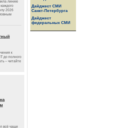
вила линию
 каждого
Дайджест СМИ
олу 2026
Санкт-Петербурга
словным
Дайджест
федеральных СМИ
тный
чения к
ПТ до полного
ать – читайте
на
ам
on всё чаще