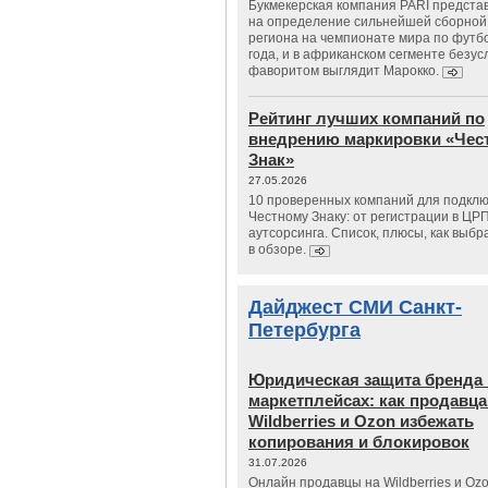
Букмекерская компания PARI предста
на определение сильнейшей сборной
региона на чемпионате мира по футб
года, и в африканском сегменте безу
фаворитом выглядит Марокко.
Рейтинг лучших компаний по
внедрению маркировки «Чес
Знак»
27.05.2026
10 проверенных компаний для подклю
Честному Знаку: от регистрации в ЦР
аутсорсинга. Список, плюсы, как выбр
в обзоре.
Дайджест СМИ Санкт-
Петербурга
Юридическая защита бренда 
маркетплейсах: как продавц
Wildberries и Ozon избежать
копирования и блокировок
31.07.2026
Онлайн продавцы на Wildberries и Oz