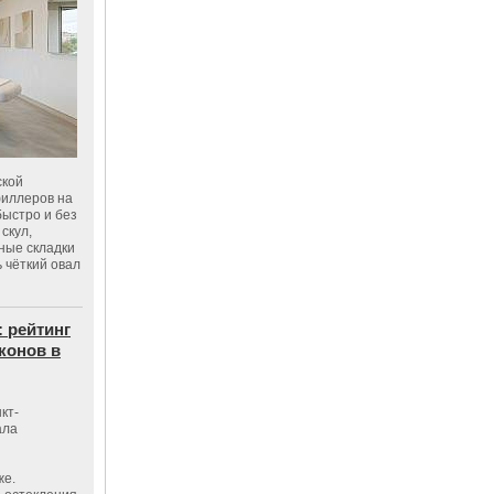
ской
филлеров на
быстро и без
скул,
бные складки
 чёткий овал
: рейтинг
конов в
кт-
ала
же.