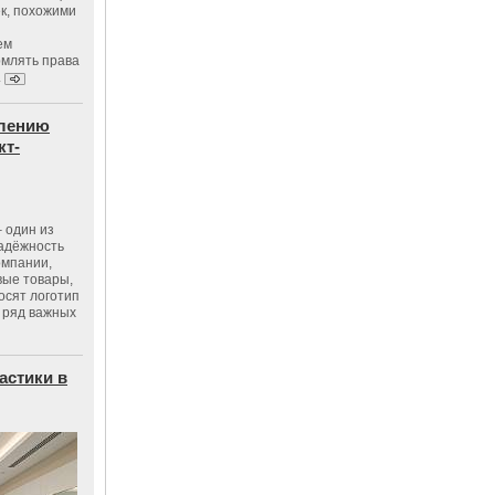
к, похожими
ем
рмлять права
.
влению
кт-
 один из
адёжность
омпании,
вые товары,
осят логотип
 ряд важных
астики в