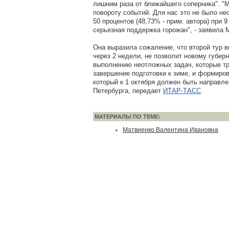
лишним раза от ближайшего соперника". "
повороту событий. Для нас это не было н
50 процентов (48,73% - прим. автора) при 9
серьезная поддержка горожан", - заявила 
Она выразила сожаление, что второй тур в
через 2 недели, не позволит новому губер
выполнению неотложных задач, которые тр
завершение подготовки к зиме, и формиро
который к 1 октября должен быть направл
Петербурга, передает
ИТАР-ТАСС
.
МАТЕРИАЛЫ ПО ТЕМЕ:
Матвиенко Валентина Ивановна