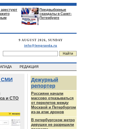
 арестуют
Предвыборные
нажито
скандалы в Санкт-
ьным
Петербурге
9 AUGUST 2026, SUNDAY
info@lenpravda.ru
ЗАПАДА
РЕДАКЦИЯ
 СМИ
Дежурный
репортер
в
Россияне начали
са и СТО
массово отказываться
от перелетов между
Москвой и Петербургом
из-за атак дронов
В петербургском метро
девушке не разрешили