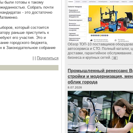
Мы были готовы к такому
еожиданностью. Собрать почти
 кандидатах - это достаточно
Матвиенко.
ыборов, который состоится
натору раньше приступить к
ебуют его участия. Это и
вание городского бюджета,
Обзор ТОП-10 поставщиков оборудов
ен в Законодательное собрание
автосервиса и СТО. Полный каталог, 
доставки, гарантийное обслуживание.
бизнеса и крупных сетей.
|
|
Поделиться
Промышленный ренессанс В
стройки и модернизация, м
облик города
8.07.2026