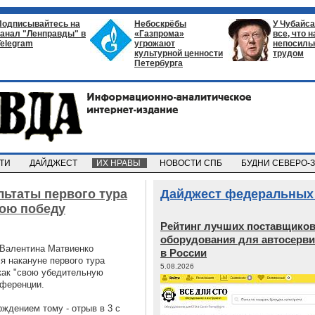
Подписывайтесь на
Небоскрёбы
У Чубайса
канал "Ленправды" в
«Газпрома»
все, что 
Telegram
угрожают
непосил
культурной ценности
трудом
Петербурга
СТИ
ДАЙДЖЕСТ
ИХ НРАВЫ
НОВОСТИ СПБ
БУДНИ СЕВЕРО-
льтаты первого тура
Дайджест федеральных
вою победу
Рейтинг лучших поставщико
оборудования для автосерви
 Валентина Матвиенко
в России
я накануне первого тура
5.08.2026
 как "свою убедительную
нференции.
ждением тому - отрыв в 3 с