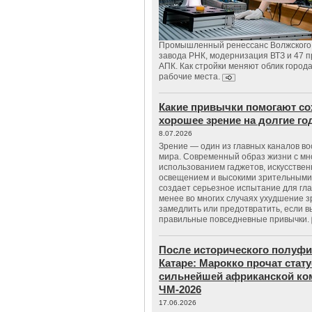
Промышленный ренессанс Волжского:
завода РНК, модернизация ВТЗ и 47 п
АПК. Как стройки меняют облик город
рабочие места.
Какие привычки помогают со
хорошее зрение на долгие г
8.07.2026
Зрение — один из главных каналов в
мира. Современный образ жизни с м
использованием гаджетов, искусстве
освещением и высокими зрительными
создает серьезное испытание для гла
менее во многих случаях ухудшение 
замедлить или предотвратить, если 
правильные повседневные привычки.
После исторического полуфи
Катаре: Марокко прочат стату
сильнейшей африканской ко
ЧМ-2026
17.06.2026