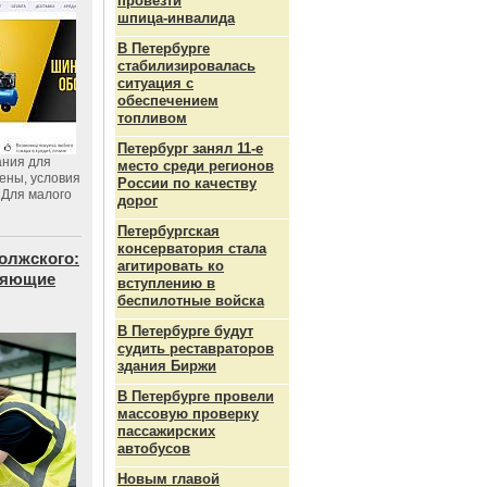
провезти
шпица‑инвалида
В Петербурге
стабилизировалась
ситуация с
обеспечением
топливом
Петербург занял 11-е
ания для
место среди регионов
цены, условия
России по качеству
 Для малого
дорог
Петербургская
консерватория стала
олжского:
агитировать ко
еняющие
вступлению в
беспилотные войска
В Петербурге будут
судить реставраторов
здания Биржи
В Петербурге провели
массовую проверку
пассажирских
автобусов
Новым главой