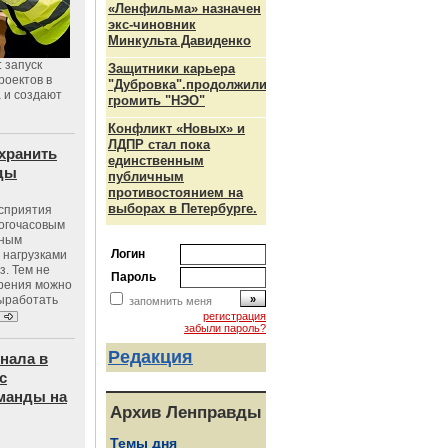
«Ленфильма» назначен
экс-чиновник
Минкульта Давиденко
 запуск
Защитники карьера
роектов в
"Дубровка".продолжили
а и создают
громить "НЭО"
Конфликт «Новых» и
ЛДПР стал пока
хранить
единственным
оды
публичным
противостоянием на
выборах в Петербурге.
осприятия
ногочасовым
нным
Логин
 нагрузками
з. Тем не
Пароль
зрения можно
выработать
запомнить меня
регистрация
забыли пароль?
Редакция
нала в
с
манды на
Архив Ленправды
Темы дня