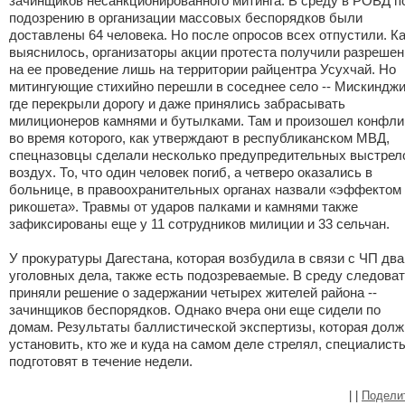
зачинщиков несанкционированного митинга. В среду в РОВД п
подозрению в организации массовых беспорядков были
доставлены 64 человека. Но после опросов всех отпустили. К
выяснилось, организаторы акции протеста получили разрешен
на ее проведение лишь на территории райцентра Усухчай. Но
митингующие стихийно перешли в соседнее село -- Мискинджи
где перекрыли дорогу и даже принялись забрасывать
милиционеров камнями и бутылками. Там и произошел конфлик
во время которого, как утверждают в республиканском МВД,
спецназовцы сделали несколько предупредительных выстрел
воздух. То, что один человек погиб, а четверо оказались в
больнице, в правоохранительных органах назвали «эффектом
рикошета». Травмы от ударов палками и камнями также
зафиксированы еще у 11 сотрудников милиции и 33 сельчан.
У прокуратуры Дагестана, которая возбудила в связи с ЧП два
уголовных дела, также есть подозреваемые. В среду следова
приняли решение о задержании четырех жителей района --
зачинщиков беспорядков. Однако вчера они еще сидели по
домам. Результаты баллистической экспертизы, которая долж
установить, кто же и куда на самом деле стрелял, специалист
подготовят в течение недели.
|
|
Подели