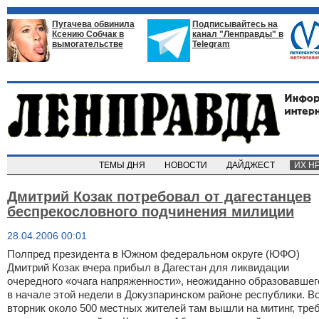
Пугачева обвинила
Подписывайтесь на
Ксению Собчак в
канал "Ленправды" в
вымогательстве
Telegram
ТЕМЫ ДНЯ
НОВОСТИ
ДАЙДЖЕСТ
ИХ Н
Дмитрий Козак потребовал от дагестанцев
беспрекословного подчинения милиции
28.04.2006 00:01
Полпред президента в Южном федеральном округе (ЮФО)
Дмитрий Козак вчера прибыл в Дагестан для ликвидации
очередного «очага напряженности», неожиданно образовавшег
в начале этой недели в Докузпаринском районе республики. В
вторник около 500 местных жителей там вышли на митинг, тре