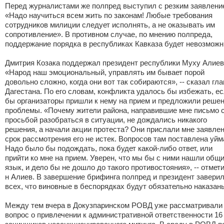
Перед журналистами же полпред выступил с резким заявлени
«Надо научиться всем жить по законам! Любые требования
сотрудников милиции следует исполнять, а не оказывать им
сопротивление». В противном случае, по мнению полпреда,
поддержание порядка в республиках Кавказа будет невозмож
Дмитрия Козака поддержал президент республики Муху Алиев
«Народ наш эмоциональный, управлять им бывает порой
довольно сложно, когда они вот так собираются», -- сказал гла
Дагестана. По его словам, конфликта удалось бы избежать, е
бы организаторы пришли к нему на прием и предложили реше
проблемы. «Почему жители района, направившие мне письмо 
просьбой разобраться в ситуации, не дождались никакого
решения, а начали акции протеста? Они прислали мне заявлен
срок рассмотрения его не истек. Вопросов там поставлена уйм
Надо было бы подождать, пока будет какой-либо ответ, или
прийти ко мне на прием. Уверен, что мы бы с ними нашли общ
язык, и дело бы не дошло до такого противостояния», -- отмети
н Алиев. В завершение брифинга полпред и президент завери
всех, что виновные в беспорядках будут обязательно наказан
Между тем вчера в Докузпаринском РОВД уже рассматривали
вопрос о привлечении к административной ответственности 16