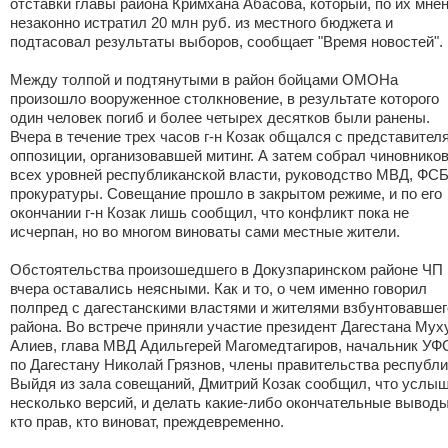
отставки главы района Кримхана Абасова, который, по их мне
незаконно истратил 20 млн руб. из местного бюджета и
подтасовал результаты выборов, сообщает "Время новостей".
Между толпой и подтянутыми в район бойцами ОМОНа
произошло вооруженное столкновение, в результате которого
один человек погиб и более четырех десятков были ранены.
Вчера в течение трех часов г-н Козак общался с представител
оппозиции, организовавшей митинг. А затем собрал чиновнико
всех уровней республиканской власти, руководство МВД, ФСБ
прокуратуры. Совещание прошло в закрытом режиме, и по его
окончании г-н Козак лишь сообщил, что конфликт пока не
исчерпан, но во многом виноваты сами местные жители.
Обстоятельства произошедшего в Докузпаринском районе ЧП
вчера оставались неясными. Как и то, о чем именно говорил
полпред с дагестанскими властями и жителями взбунтовавшег
района. Во встрече приняли участие президент Дагестана Мух
Алиев, глава МВД Адильгерей Магомедтагиров, начальник УФ
по Дагестану Николай Грязнов, члены правительства республи
Выйдя из зала совещаний, Дмитрий Козак сообщил, что услы
несколько версий, и делать какие-либо окончательные выводы
кто прав, кто виноват, преждевременно.