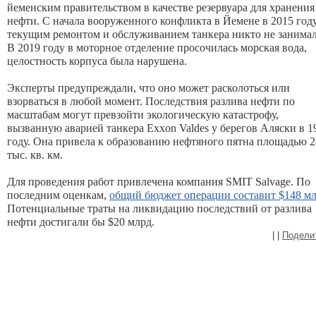
йеменским правительством в качестве резервуара для хранения 
нефти. С начала вооруженного конфликта в Йемене в 2015 году
текущим ремонтом и обслуживанием танкера 
никто не занимал
В 2019 году в моторное отделение просочилась морская вода, 
целостность корпуса была нарушена. 
Эксперты предупреждали, что оно может 
расколоться или 
взорваться
 в любой момент. Последствия разлива нефти по 
масштабам могут превзойти экологическую катастрофу, 
вызванную аварией танкера Exxon Valdes у берегов Аляски в 19
году. Она привела к образованию нефтяного пятна площадью 28
тыс. кв. км.
Для проведения работ привлечена компания SMIT Salvage. По 
последним оценкам, 
общий бюджет операции составит $148 мл
Потенциальные траты на ликвидацию последствий от разлива 
нефти достигали бы $20 млрд.
|
|
Подели