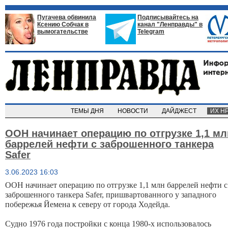
Пугачева обвинила
Подписывайтесь на
Ксению Собчак в
канал "Ленправды" в
вымогательстве
Telegram
ТЕМЫ ДНЯ
НОВОСТИ
ДАЙДЖЕСТ
ИХ Н
ООН начинает операцию по отгрузке 1,1 мл
баррелей нефти с заброшенного танкера
Safer
3.06.2023 16:03
ООН начинает операцию по отгрузке 1,1 млн баррелей нефти с 
заброшенного танкера Safer,
 пришвартованного у западного 
побережья Йемена к северу от города Ходейда.
Судно 1976 года постройки с конца 1980-х использовалось 