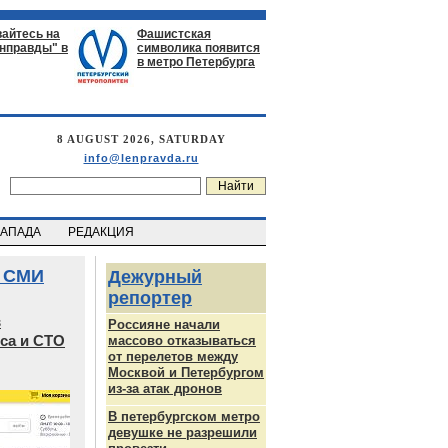
айтесь на
Фашистская
енправды" в
символика появится
в метро Петербурга
8 AUGUST 2026, SATURDAY
info@lenpravda.ru
ЗАПАДА
РЕДАКЦИЯ
 СМИ
Дежурный
репортер
в
Россияне начали
са и СТО
массово отказываться
от перелетов между
Москвой и Петербургом
из-за атак дронов
В петербургском метро
девушке не разрешили