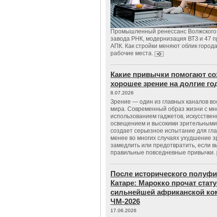
Промышленный ренессанс Волжского:
завода РНК, модернизация ВТЗ и 47 п
АПК. Как стройки меняют облик город
рабочие места.
Какие привычки помогают со
хорошее зрение на долгие г
8.07.2026
Зрение — один из главных каналов в
мира. Современный образ жизни с м
использованием гаджетов, искусстве
освещением и высокими зрительными
создает серьезное испытание для гла
менее во многих случаях ухудшение 
замедлить или предотвратить, если 
правильные повседневные привычки.
После исторического полуфи
Катаре: Марокко прочат стату
сильнейшей африканской ко
ЧМ-2026
17.06.2026