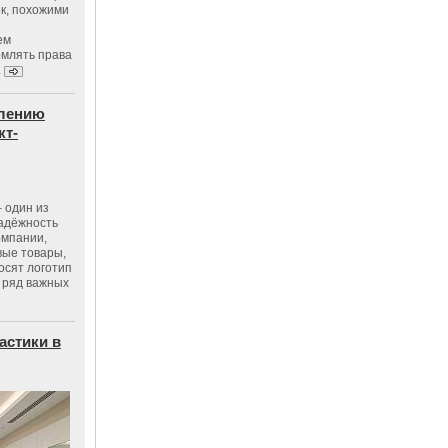
к, похожими
ем
рмлять права
.
влению
кт-
 один из
адёжность
омпании,
вые товары,
осят логотип
 ряд важных
астики в