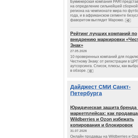
Букмекерская компания PARI предста
на определение сильнейшей сборной
региона на чемпионате мира по футб
года, и в африканском сегменте безу
фаворитом выглядит Марокко.
Рейтинг лучших компаний по
внедрению маркировки «Чес
Знак»
27.05.2026
10 проверенных компаний для подклю
Честному Знаку: от регистрации в ЦР
аутсорсинга. Список, плюсы, как выбр
в обзоре.
Дайджест СМИ Санкт-
Петербурга
Юридическая защита бренда 
маркетплейсах: как продавц
Wildberries и Ozon избежать
копирования и блокировок
31.07.2026
Онлайн продавцы на Wildberries и Oz