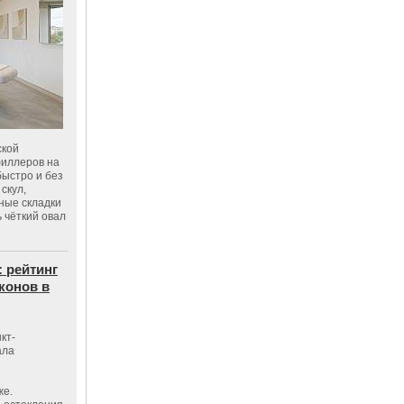
ской
филлеров на
быстро и без
скул,
бные складки
 чёткий овал
: рейтинг
конов в
кт-
ала
же.