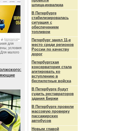
провезти
шпица‑инвалида
В Петербурге
стабилизировалась
ситуация с
обеспечением
топливом
Петербург занял 11-е
ания для
место среди регионов
цены, условия
России по качеству
 Для малого
дорог
Петербургская
консерватория стала
олжского:
агитировать ко
еняющие
вступлению в
беспилотные войска
В Петербурге будут
судить реставраторов
здания Биржи
В Петербурге провели
массовую проверку
пассажирских
автобусов
Новым главой