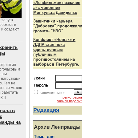
«Ленфильма» назначен
экс-чиновник
Минкульта Давиденко
 запуск
Защитники карьера
роектов в
"Дубровка".продолжили
а и создают
громить "НЭО"
Конфликт «Новых» и
ЛДПР стал пока
хранить
единственным
оды
публичным
противостоянием на
выборах в Петербурге.
осприятия
ногочасовым
нным
Логин
 нагрузками
з. Тем не
Пароль
зрения можно
выработать
запомнить меня
регистрация
забыли пароль?
Редакция
нала в
с
манды на
Архив Ленправды
Темы дня