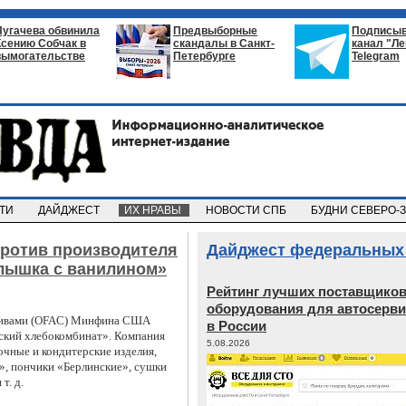
Пугачева обвинила
Предвыборные
Подписыв
Ксению Собчак в
скандалы в Санкт-
канал "Л
вымогательстве
Петербурге
Telegram
СТИ
ДАЙДЖЕСТ
ИХ НРАВЫ
НОВОСТИ СПБ
БУДНИ СЕВЕРО-
ротив производителя
Дайджест федеральных
лышка с ванилином»
Рейтинг лучших поставщико
оборудования для автосерви
ктивами (OFAC) Минфина США
в России
ский хлебокомбинат». Компания
5.08.2026
очные и кондитерские изделия,
», пончики «Берлинские», сушки
т. д.