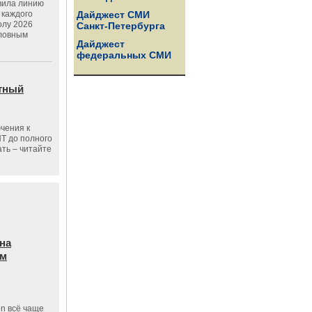
вила линию
 каждого
Дайджест СМИ
олу 2026
Санкт-Петербурга
словным
Дайджест
федеральных СМИ
тный
чения к
ПТ до полного
ать – читайте
на
ам
on всё чаще