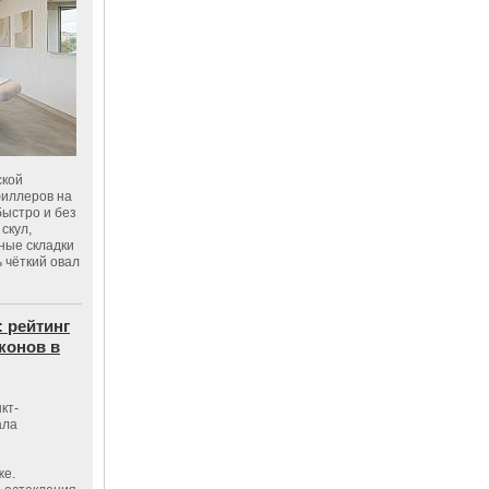
ской
филлеров на
быстро и без
скул,
бные складки
 чёткий овал
: рейтинг
конов в
кт-
ала
же.