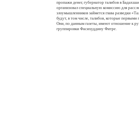
пропажи денег, губернатор талибов в Бадах
организовал специальную комиссию для рассл
злоумышленников займется глава разведки «Та
будут, в том числе, талибов, которые первыми
Они, по данным газеты, имеют отношение к р
группировки Фасихуддину Фитре.