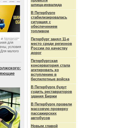
провезти
шпица‑инвалида
В Петербурге
стабилизировалась
ситуация с
обеспечением
топливом
Петербург занял 11-е
ания для
место среди регионов
цены, условия
России по качеству
 Для малого
дорог
Петербургская
консерватория стала
олжского:
агитировать ко
еняющие
вступлению в
беспилотные войска
В Петербурге будут
судить реставраторов
здания Биржи
В Петербурге провели
массовую проверку
пассажирских
автобусов
Новым главой