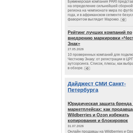
Букмекерская компания PARI предста
на определение сильнейшей сборной
региона на чемпионате мира по футб
года, и в африканском сегменте безу
фаворитом выглядит Марокко.
Рейтинг лучших компаний по
внедрению маркировки «Чес
Знак»
27.05.2026
10 проверенных компаний для подклю
Честному Знаку: от регистрации в ЦР
аутсорсинга. Список, плюсы, как выбр
в обзоре.
Дайджест СМИ Санкт-
Петербурга
Юридическая защита бренда 
маркетплейсах: как продавц
Wildberries и Ozon избежать
копирования и блокировок
31.07.2026
Онлайн продавцы на Wildberries и Oz