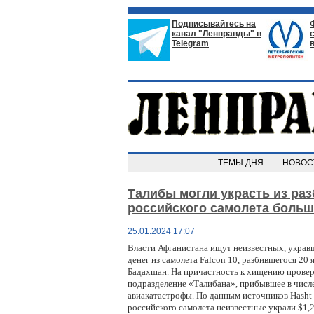
Подписывайтесь на
канал "Ленправды" в
Telegram
ТЕМЫ ДНЯ
НОВО
Талибы могли украсть из ра
российского самолета больш
25.01.2024 17:07
Власти Афганистана ищут неизвестных, укра
денег из самолета Falcon 10, разбившегося 20
Бадахшан. На причастность к хищению провер
подразделение «Талибана», прибывшее в числ
авиакатастрофы. По данным источников Hasht-
российского самолета неизвестные украли $1,