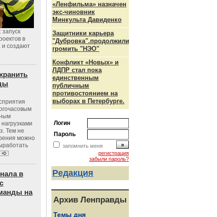
«Ленфильма» назначен
экс-чиновник
Минкульта Давиденко
 запуск
Защитники карьера
роектов в
"Дубровка".продолжили
а и создают
громить "НЭО"
Конфликт «Новых» и
ЛДПР стал пока
хранить
единственным
оды
публичным
противостоянием на
выборах в Петербурге.
осприятия
ногочасовым
нным
Логин
 нагрузками
з. Тем не
Пароль
зрения можно
выработать
запомнить меня
регистрация
забыли пароль?
Редакция
нала в
с
манды на
Архив Ленправды
Темы дня