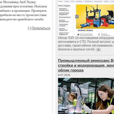
шане Мохаммад Аюб Халид
едования преступления. Поиском
либана» в провинции. Проверять
 прибыли на место происшествия.
уководителю армейского штаба
|
|
Поделиться
Обзор ТОП-10 поставщиков оборудов
автосервиса и СТО. Полный каталог, 
доставки, гарантийное обслуживание.
бизнеса и крупных сетей.
Промышленный ренессанс В
стройки и модернизация, м
облик города
8.07.2026