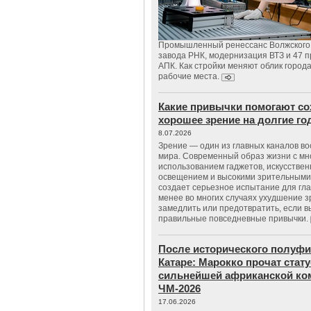
Промышленный ренессанс Волжского:
завода РНК, модернизация ВТЗ и 47 п
АПК. Как стройки меняют облик город
рабочие места.
Какие привычки помогают со
хорошее зрение на долгие г
8.07.2026
Зрение — один из главных каналов в
мира. Современный образ жизни с м
использованием гаджетов, искусстве
освещением и высокими зрительными
создает серьезное испытание для гла
менее во многих случаях ухудшение 
замедлить или предотвратить, если 
правильные повседневные привычки.
После исторического полуфи
Катаре: Марокко прочат стату
сильнейшей африканской ко
ЧМ-2026
17.06.2026