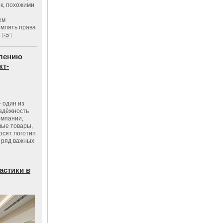
к, похожими
ем
рмлять права
.
влению
кт-
 один из
адёжность
омпании,
вые товары,
осят логотип
 ряд важных
астики в