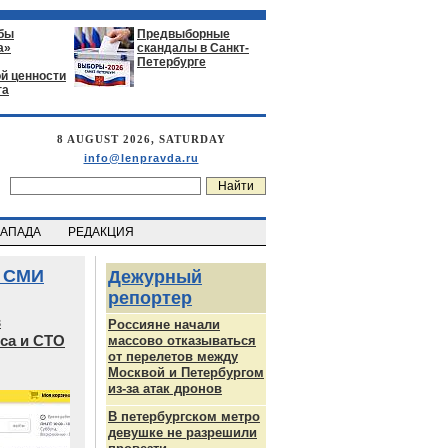
бы
Предвыборные
а»
скандалы в Санкт-
Петербурге
й ценности
га
8 AUGUST 2026, SATURDAY
info@lenpravda.ru
ЗАПАДА
РЕДАКЦИЯ
 СМИ
Дежурный
репортер
в
Россияне начали
са и СТО
массово отказываться
от перелетов между
Москвой и Петербургом
из-за атак дронов
В петербургском метро
девушке не разрешили