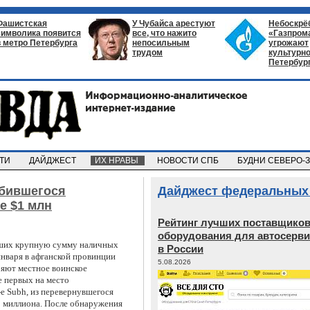
Фашистская
У Чубайса арестуют
Небоскрё
символика появится
все, что нажито
«Газпром
в метро Петербурга
непосильным
угрожают
трудом
культурно
Петербур
СТИ
ДАЙДЖЕСТ
ИХ НРАВЫ
НОВОСТИ СПБ
БУДНИ СЕВЕРО-
збившегося
Дайджест федеральных
е $1 млн
Рейтинг лучших поставщико
оборудования для автосерви
вших крупную сумму наличных
в России
 января в афганской провинции
5.08.2026
яют местное воинское
е первых на место
e Subh, из перевернувшегося
2 миллиона. После обнаружения