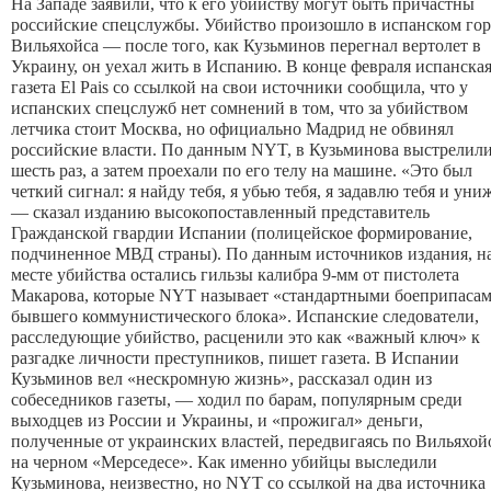
На Западе заявили, что к его убийству могут быть причастны
российские спецслужбы. Убийство произошло в испанском гор
Вильяхойса — после того, как Кузьминов перегнал вертолет в
Украину, он уехал жить в Испанию. В конце февраля испанска
газета El Pais со ссылкой на свои источники сообщила, что у
испанских спецслужб нет сомнений в том, что за убийством
летчика стоит Москва, но официально Мадрид не обвинял
российские власти. По данным NYT, в Кузьминова выстрелил
шесть раз, а затем проехали по его телу на машине. «Это был
четкий сигнал: я найду тебя, я убью тебя, я задавлю тебя и уни
— сказал изданию высокопоставленный представитель
Гражданской гвардии Испании (полицейское формирование,
подчиненное МВД страны). По данным источников издания, н
месте убийства остались гильзы калибра 9-мм от пистолета
Макарова, которые NYT называет «стандартными боеприпаса
бывшего коммунистического блока». Испанские следователи,
расследующие убийство, расценили это как «важный ключ» к
разгадке личности преступников, пишет газета. В Испании
Кузьминов вел «нескромную жизнь», рассказал один из
собеседников газеты, — ходил по барам, популярным среди
выходцев из России и Украины, и «прожигал» деньги,
полученные от украинских властей, передвигаясь по Вильяхой
на черном «Мерседесе». Как именно убийцы выследили
Кузьминова, неизвестно, но NYT со ссылкой на два источника