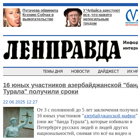
Пугачева обвинила
У Чубайса арестуют
Ксению Собчак в
все, что нажито
вымогательстве
непосильным
трудом
ТЕМЫ ДНЯ
НОВОСТИ
ДАЙДЖЕСТ
ИХ Н
16 юных участников азербайджанской "бан
Турала" получили сроки
22.06.2025 12:27
От 3 с половиной до 5 лет заключения получил
16 юных участников "
азербайджанской мафии
"
(они же "банда Турала"), которые избивали в
Петербурге русских людей и людей других
национальностей, снимая это всё на видео и