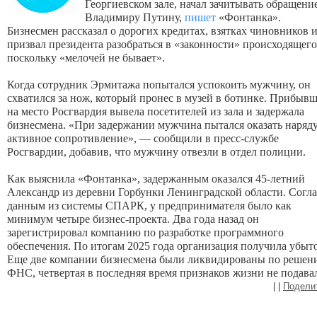
Георгиевском зале, начал зачитывать обращение
Владимиру Путину, 
пишет
«Фонтанка». 
Бизнесмен рассказал о дорогих кредитах, взятках чиновников и
призвал президента разобраться в «законности» происходящего,
поскольку «мелочей не бывает».
Когда сотрудник Эрмитажа попытался успокоить мужчину, он 
схватился за нож, который пронес в музей в ботинке. Прибывш
на место Росгвардия вывела посетителей из зала и задержала 
бизнесмена. «При задержании мужчина пытался оказать наряду
активное сопротивление», — сообщили в пресс-службе 
Росгвардии, добавив, что мужчину отвезли в отдел полиции.
Как выяснила «Фонтанка», задержанным оказался 45-летний 
Александр из деревни Горбунки Ленинградской области. Согла
данным из системы СПАРК, у предпринимателя было как 
минимум четыре бизнес-проекта. Два года назад он 
зарегистрировал компанию по разработке программного 
обеспечения. По итогам 2025 года организация получила убыто
Еще две компании бизнесмена были ликвидированы по решен
ФНС, четвертая в последняя время признаков жизни не подава
|
|
Подели