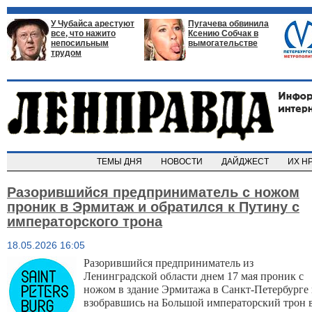
У Чубайса арестуют
Пугачева обвинила
все, что нажито
Ксению Собчак в
непосильным
вымогательстве
трудом
ТЕМЫ ДНЯ
НОВОСТИ
ДАЙДЖЕСТ
ИХ Н
Разорившийся предприниматель с ножом
проник в Эрмитаж и обратился к Путину с
императорского трона
18.05.2026 16:05
Разорившийся предприниматель из 
Ленинградской области днем 17 мая проник с 
ножом в здание Эрмитажа в Санкт-Петербурге и
взобравшись на Большой императорский трон в