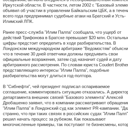
Иркутской области. В частности, летом 2002 г. "Базовый элеме
объявил об участии в управлении Байкальским ЦБК, а в течен
всего года предпринимал судебные атаки на Братский и Усть-
Илимский ЛПК.
Ранее пресс-служба "Илим Палпа" сообщала, что ущерб от
действий Трифонова в Братске превышает $20 млн. Остальны
цифры предстоит определить в ходе разбирательства. В
Лондонском международном арбитраже "Ведомостям" объясни
что в течение 30 дней ответчики должны предъявить свои
официальные возражения, затем суд назначит судей и дату
арбитражного рассмотрения. По словам юриста Coudert Brother
представляющего интересы "Илим Палпа", подобные
разбирательства могут длиться год-полтора.
В "Сибнефти", чей президент подписал оспариваемое
соглашение, комментировать ситуацию отказались. А директо
департамента внешних связей "Базового элемента" Алексей
Дробашенко заявил, что в компании рассматривают обращени
"Илим Палпа" в Лондонский суд как элемент PR-кампании. "Д
странно, что при таких связях в российских судах "Илим Палп"
решил начать процесс за рубежом. Как показывают
многочисленные примеры, так поступают те бизнесмены, кото