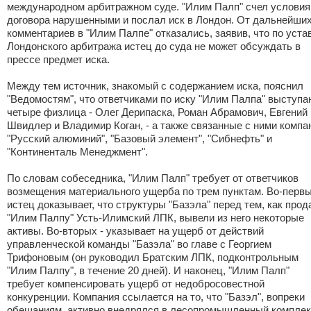
международном арбитражном суде. "Илим Палп" счел условия
договора нарушенными и послал иск в Лондон. От дальнейши
комментариев в "Илим Палпе" отказались, заявив, что по уста
Лондонского арбитража истец до суда не может обсуждать в
прессе предмет иска.
Между тем источник, знакомый с содержанием иска, пояснил
"Ведомостям", что ответчиками по иску "Илим Палпа" выступа
четыре физлица - Олег Дерипаска, Роман Абрамович, Евгений
Швидлер и Владимир Коган, - а также связанные с ними компа
"Русский алюминий", "Базовый элемент", "Сибнефть" и
"Континенталь Менеджмент".
По словам собеседника, "Илим Палп" требует от ответчиков
возмещения материального ущерба по трем пунктам. Во-первы
истец доказывает, что структуры "Базэла" перед тем, как прод
"Илим Палпу" Усть-Илимский ЛПК, вывели из него некоторые
активы. Во-вторых - указывает на ущерб от действий
управленческой команды "Базэла" во главе с Георгием
Трифоновым (он руководил Братским ЛПК, подконтрольным
"Илим Палпу", в течение 20 дней). И наконец, "Илим Палп"
требует компенсировать ущерб от недобросовестной
конкуренции. Компания ссылается на то, что "Базэл", вопреки
обещаниям, активно внедрялся в лесопромышленный компле