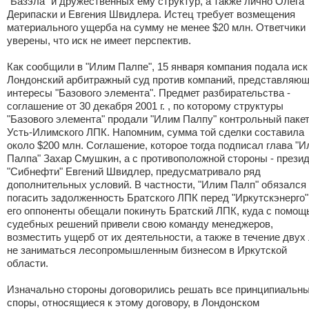
"Базэла" и дружественных ему структур, а также лично Олега
Дерипаски и Евгения Швидлера. Истец требует возмещения
материального ущерба на сумму не менее $20 млн. Ответчики
уверены, что иск не имеет перспектив.
Как сообщили в "Илим Палпе", 15 января компания подала иск
Лондонский арбитражный суд против компаний, представляю
интересы "Базового элемента". Предмет разбирательства -
соглашение от 30 декабря 2001 г. , по которому структуры
"Базового элемента" продали "Илим Палпу" контрольный паке
Усть-Илимского ЛПК. Напомним, сумма той сделки составила
около $200 млн. Соглашение, которое тогда подписал глава "
Палпа" Захар Смушкин, а с противоположной стороны - прези
"Сибнефти" Евгений Швидлер, предусматривало ряд
дополнительных условий. В частности, "Илим Палп" обязался
погасить задолженность Братского ЛПК перед "Иркутскэнерго"
его оппоненты обещали покинуть Братский ЛПК, куда с помощ
судебных решений привели свою команду менеджеров,
возместить ущерб от их деятельности, а также в течение двух
не заниматься лесопромышленным бизнесом в Иркутской
области.
Изначально стороны договорились решать все принципиальн
споры, относящиеся к этому договору, в Лондонском