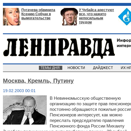
Пугачева обвинила
У Чубайса арестуют
Ксению Собчак в
все, что нажито
вымогательстве
непосильным
трудом
ТЕМЫ ДНЯ
НОВОСТИ
ДАЙДЖЕСТ
ИХ Н
Москва, Кремль, Путину
19.02.2003 00:01
В Невинномысскую общественную
организацию по защите прав пенсионер
постоянно обращаются пожилые россия
Пенсионеров интересует, как можно
переслать председателю правления
Пенсионного фонда России Михаилу