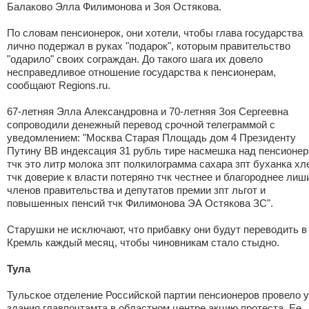
Балаково Элла Филимонова и Зоя Остякова.
По словам пенсионерок, они хотели, чтобы глава государства
лично подержал в руках "подарок", которым правительство
"одарило" своих сограждан. До такого шага их довело
несправедливое отношение государства к пенсионерам,
сообщают Regions.ru.
67-летняя Элла Александровна и 70-летняя Зоя Сергеевна
сопроводили денежный перевод срочной телеграммой с
уведомлением: "Москва Старая Площадь дом 4 Президенту
Путину ВВ индексация 31 рубль тире насмешка над пенсионе
тчк это литр молока зпт полкилограмма сахара зпт буханка хл
тчк доверие к власти потеряно тчк честнее и благороднее лиш
членов правительства и депутатов премии зпт льгот и
повышенных пенсий тчк Филимонова ЭА Остякова ЗС".
Старушки не исключают, что прибавку они будут переводить в
Кремль каждый месяц, чтобы чиновникам стало стыдно.
Тула
Тульское отделение Российской партии пенсионеров провело у
здания главпочтамта в областном центре акцию протеста. Ее