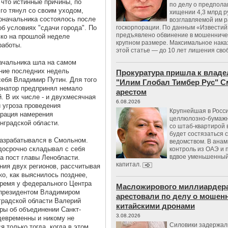
 что истинные причины, по
по делу о предпол
го тянул со своим уходом,
хищении 4,3 млрд р
доначальника состоялось после
возглавляемой им 
б условиях "сдачи города". По
госкорпорации. По данным «Известий
предъявлено обвинение в мошенничес
ко на прошлой неделе
крупном размере. Максимальное нака
работы.
этой статье — до 10 лет лишения сво
начальника шла на самом
ение последних недель
Прокуратура пришла к владе
ебя Владимир Путин. Для того
"Илим Глобал Тимбер Рус" С
ернатор предпринял немало
арестом
. В их числе - и двухмесячная
6.08.2026
 угроза проведения
Крупнейшая в Росс
трация намерения
целлюлозно-бумаж
нградской области.
со штаб-квартирой 
будет состязаться 
разрабатывался в Смольном.
ведомством. В анам
досрочно складывал с себя
контроль из ОАЭ и
вдвое уменьшенный
а пост главы Ленобласти.
капитал.
ния двух регионов, рассчитывая
о, как выяснилось позднее,
время у федерального Центра
Масложирового миллиардера
с президентом Владимиром
арестовали по делу о мошенн
градской области Валерий
китайскими дронами
ры об объединении Санкт-
3.08.2026
девременны и никому не
Силовики задержал
 только тогда, когда в этом