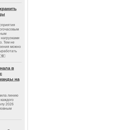
хранить
оды
осприятия
ногочасовым
нным
 нагрузками
з. Тем не
зрения можно
выработать
нала в
с
манды на
вила линию
 каждого
олу 2026
словным