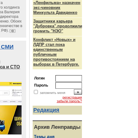
«Ленфильма» назначен
та
го холдинга
экс-чиновник
ра Валерия
Минкульта Давиденко
ндиректора
Защитники карьера
енко. Обоих
енничестве в
"Дубровка".продолжили
К РФ).
громить "НЭО"
Конфликт «Новых» и
ЛДПР стал пока
 СМИ
единственным
публичным
противостоянием на
в
выборах в Петербурге.
са и СТО
Логин
Пароль
запомнить меня
регистрация
забыли пароль?
Редакция
Архив Ленправды
Темы дня