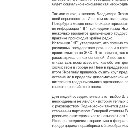
будет социально-экономическая необходим
Так или иначе, к заявкам Владимира Яковл
всей серьезностью. И в этом смысле ситуа
Петербурга можно вполне охарактеризоват
по информации "НГ", три недели назад Як
несколько вариантов дальнейшего трудоуст
практике происходит крайне редко.
Источники "НГ" утверждают, что помимо т
различных государствах речь шла и о крес
правительства по ЖКХ. Этот вариант, как 
рассматривался как основной. И все же от
отказаться: всем известно, как обстоят 
хозяйством в городе на Неве в преддверии
итоге Яковлеву пришлось сузить круг пред
оставив их в пределах дипломатической к
питерского градоначальника вдохновила пе
качестве российского посла.
Для людей осведомленных этот выбор Вл
неожиданным не явился - история теплых 
с руководством Поднебесной тянется давн
старинным партнером Северной столицы Ро
русскими визитерами часто называют его 
Яковлев предпочел отправиться в феврале 
городе царила неразбериха с Заксобрание