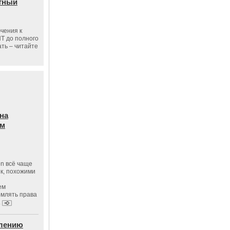
тный
чения к
ПТ до полного
ать – читайте
на
ам
on всё чаще
к, похожими
ем
рмлять права
.
влению