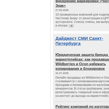
внедрению маркировки «Чес
Знак»
27.05.2026
10 проверенных компаний для подклю
Честному Знаку: от регистрации в ЦР
аутсорсинга. Список, плюсы, как выбр
в обзоре.
Дайджест СМИ Санкт-
Петербурга
Юридическая защита бренда 
маркетплейсах: как продавц
Wildberries и Ozon избежать
копирования и блокировок
31.07.2026
Онлайн продавцы на Wildberries и Oz
сталкиваются с копированием карточе
брендами и блокировками по жалобам
конкурентов. В статье разбираем, зач
регистрировать товарный знак и офо
на контент до выхода на маркетплейс
Рейтинг компаний по изгото