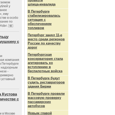
провезти
агаемом
шпица‑инвалида
ублей у
ранее
В Петербурге
», ему
стабилизировалась
тве в особо
ситуация с
зание по
обеспечением
боды.
топливом
Петербург занял 11-е
льцу
место среди регионов
мушкину с
России по качеству
дорог
Петербургская
ии
консерватория стала
ная компания
агитировать ко
в Петербурге
вступлению в
с надзорным
беспилотные войска
незе -
 примерно
В Петербурге будут
 уставный
судить реставраторов
здания Биржи
В Петербурге провели
 Кустова
массовую проверку
ичестве с
пассажирских
автобусов
Новым главой
и в Москве