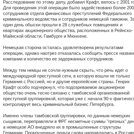
Расследование по этому делу, добавил Крафт, велось с 2001 г
Для проведения этой операции было задействовано более 200
сотрудников отдела финансовых преступлений Федерального
криминального ведомства и сотрудников немецкой таможни. З
один день обыски прошли в 28 служебных помещениях и
квартирах акционерного общества, расположенных в Рейнско-
Майнской области, Гамбурге и Мюнхене.
Немецкая сторона осталась удовлетворена результатами
операции, однако наотрез отказалась сообщить прессе назван
компании и количество ее задержанных сотрудников.
Между тем немцы не сочли нужным скрыть, что речь идет о
международной преступной сети, в которую вошли не только
Германия с Россией, но и другие европейские страны. Генрих
Крафт особо подчеркнул, что подозреваемое акционерное
общество очень тесно связано с тамбовской организованной
преступной группировкой, которая уже с начала 90-х фактичес
контролирует весь криминальный бизнес Петербурга.
Именно члены тамбовской группировки, по данным немецких
сыщиков, переправляли в ФРГ несметные суммы "грязных" ден
а немецкое АО внедряло их в промышленные структуры
Германии. Прокрученные деньги снова направлялись в Россию