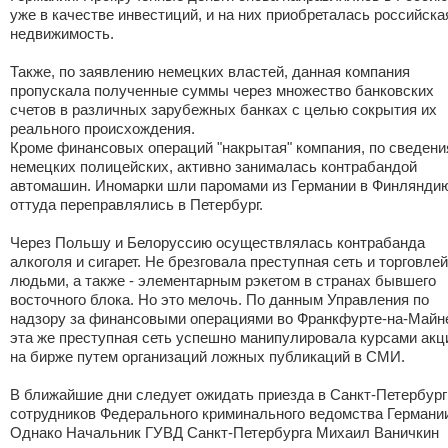
уже в качестве инвестиций, и на них приобреталась российска
недвижимость.
Также, по заявлению немецких властей, данная компания
пропускала полученные суммы через множество банковских
счетов в различных зарубежных банках с целью сокрытия их
реального происхождения.
Кроме финансовых операций "накрытая" компания, по сведен
немецких полицейских, активно занималась контрабандой
автомашин. Иномарки шли паромами из Германии в Финлянди
оттуда переправлялись в Петербург.
Через Польшу и Белоруссию осуществлялась контрабанда
алкоголя и сигарет. Не брезговала преступная сеть и торговлей
людьми, а также - элементарным рэкетом в странах бывшего
восточного блока. Но это мелочь. По данным Управления по
надзору за финансовыми операциями во Франкфурте-на-Майн
эта же преступная сеть успешно манипулировала курсами акц
на бирже путем организаций ложных публикаций в СМИ.
В ближайшие дни следует ожидать приезда в Санкт-Петербург
сотрудников Федерального криминального ведомства Германи
Однако Начальник ГУВД Санкт-Петербурга Михаил Ваничкин