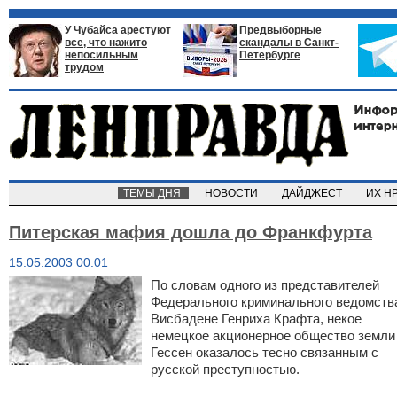
У Чубайса арестуют
Предвыборные
все, что нажито
скандалы в Санкт-
непосильным
Петербурге
трудом
ТЕМЫ ДНЯ
НОВОСТИ
ДАЙДЖЕСТ
ИХ Н
Питерская мафия дошла до Франкфурта
15.05.2003 00:01
По словам одного из представителей
Федерального криминального ведомств
Висбадене Генриха Крафта, некое
немецкое акционерное общество земли
Гессен оказалось тесно связанным с
русской преступностью.