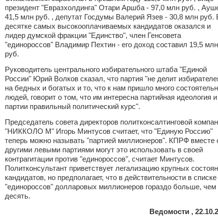
президент "Евразхолдинга" Отари Аршба - 97,0 млн руб. , Ауше
41,5 млн руб. , депутат Госдумы Валерий Язев - 30,8 млн руб. 
десятке самых высокооплачиваемых кандидатов оказался и
лидер думской фракции "Единство", член Генсовета
"единороссов" Владимир Пехтин - его доход составил 19,5 млн
руб.
Руководитель центрального избирательного штаба "Единой
России" Юрий Волков сказал, что партия "не делит избирателе
на бедных и богатых и то, что к нам пришло много состоятель
людей, говорит о том, что им интересна партийная идеология и
партии правильный политический курс".
Председатель совета директоров политконсалтинговой компа
"НИККОЛО М" Игорь Минтусов считает, что "Единую Россию"
теперь можно называть "партией миллионеров". КПРФ вместе 
другими левыми партиями могут это использовать в своей
контрагитации против "единороссов", считает Минтусов.
Политконсультант приветствует легализацию крупных состоя
кандидатов, но предполагает, что в действительности в списке
"единороссов" долларовых миллионеров гораздо больше, чем
десять.
Ведомости , 22.10.