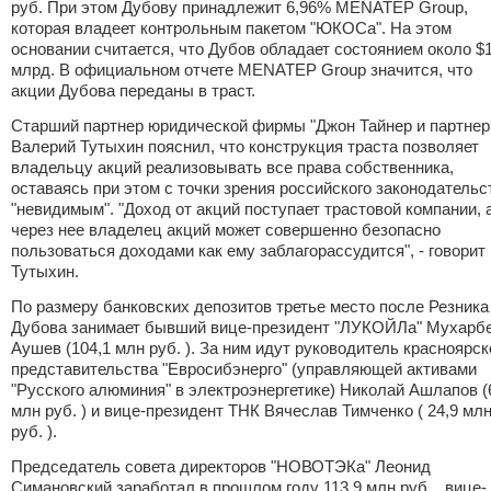
руб. При этом Дубову принадлежит 6,96% MENATEP Group,
которая владеет контрольным пакетом "ЮКОСа". На этом
основании считается, что Дубов обладает состоянием около $
млрд. В официальном отчете MENATEP Group значится, что
акции Дубова переданы в траст.
Старший партнер юридической фирмы "Джон Тайнер и партнер
Валерий Тутыхин пояснил, что конструкция траста позволяет
владельцу акций реализовывать все права собственника,
оставаясь при этом с точки зрения российского законодательс
"невидимым". "Доход от акций поступает трастовой компании, 
через нее владелец акций может совершенно безопасно
пользоваться доходами как ему заблагорассудится", - говорит
Тутыхин.
По размеру банковских депозитов третье место после Резника
Дубова занимает бывший вице-президент "ЛУКОЙЛа" Мухарб
Аушев (104,1 млн руб. ). За ним идут руководитель красноярск
представительства "Евросибэнерго" (управляющей активами
"Русского алюминия" в электроэнергетике) Николай Ашлапов (
млн руб. ) и вице-президент ТНК Вячеслав Тимченко ( 24,9 мл
руб. ).
Председатель совета директоров "НОВОТЭКа" Леонид
Симановский заработал в прошлом году 113,9 млн руб. , вице-