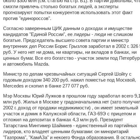
около $300 млн (см. статью на стр. Б1). В партии довольны, чт
смогли привлечь столько богатых людей, а эксперты
прогнозируют попытки конкурентов использовать этот факт
против "единороссов".
Согласно заверенным ЦИК данным о доходах и имуществе
кандидатов "Единой России", ее лидеры - люди не слишком
богатые. Председатель высшего совета партии и министр
внутренних дел России Борис Грызлов заработал в 2002 г. 326
руб. У него нет ни дома, ни квартиры, ни вкладов в банках, ни
ценных бумаг. Все его богатство - участок земли под Петербу
и автомобиль Mazda.
Министр по делам чрезвычайных ситуаций Сергей Шойгу с
годовым доходом 340 200 руб. нажил поместье под Москвой,
Mercedes и скопил в банке 277 077 руб.
Мэр Москвы Юрий Лужков в прошлом году заработал всего 9,
млн руб. Жилья в Москве у градоначальника нет (зато получил
2002 г. доход от продажи недвижимости) , он имеет земельный
участок и домик в Калужской области, ГАЗ-69Э с прицепом и
отложил на депозитах в банках 4,3 млн руб. Президент
Татарстана Минтимер Шаймиев - единственный из партийных
лидеров, кто владеет ценными бумагами: он миноритарий
"Газпрома", "КамАЗа" и некоего Фонда образования. В остальн