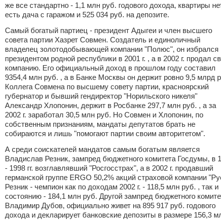
же все стандартно - 1,1 млн руб. годового дохода, квартиры нет
есть дача с гаражом и 525 034 руб. на депозите.
Самый богатый партиец - президент Адыгеи и член высшего
совета партии Хазрет Совмен. Создатель и единоличный
владелец золотодобывающей компании "Полюс", он избрался
президентом родной республики в 2001 г. , а в 2002 г. продал с
компанию. Его официальный доход в прошлом году составил
9354,4 млн руб. , а в Банке Москвы он держит ровно 9,5 млрд р
Коллега Совмена по высшему совету партии, красноярский
губернатор и бывший гендиректор "Норильского никеля"
Александр Хлопонин, держит в Росбанке 297,7 млн руб. , а за
2002 г. заработал 30,5 млн руб. Но Совмен и Хлопонин, по
собственным признаниям, мандаты депутатов брать не
собираются и лишь "помогают партии своим авторитетом".
А среди соискателей мандатов самым богатым является
Владислав Резник, зампред бюджетного комитета Госдумы, в 
- 1998 гг. возглавлявший "Росгосстрах", а в 2002 г. продавший
германской группе ERGO 50,2% акций страховой компании "Ру
Резник - чемпион как по доходам 2002 г. - 118,5 млн руб. , так и
состоянию - 184,1 млн руб. Другой зампред бюджетного комите
Владимир Дубов, официально живет на 895 917 руб. годового
дохода и декларирует банковские депозиты в размере 156,3 м