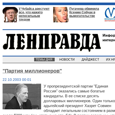
У Чубайса арестуют
Пугачева обвинила
все, что нажито
Ксению Собчак в
непосильным
вымогательстве
трудом
ТЕМЫ ДНЯ
НОВОСТИ
ДАЙДЖЕСТ
ИХ Н
"Партия миллионеров"
22.10.2003 00:01
У пропрезидентской партии "Единая
Россия" оказались самые богатые
кандидаты. В ее списке десять
долларовых миллионеров. Один только
адыгейский президент Хазрет Совмен
обладает легальным состоянием в раз