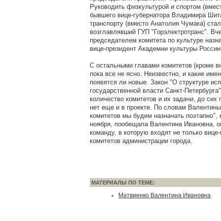
Руководить физкультурой и спортом (вмес
бывшего вице-губернатора Владимира Шита
транспорту (вместо Анатолия Чумака) ста
возглавлявший ГУП "Горэлектротранс". Вче
председателем комитета по культуре наз
вице-президент Академии культуры России
С остальными главами комитетов (кроме вн
пока все не ясно. Неизвестно, и какие име
появятся ли новые. Закон "О структуре ис
государственной власти Санкт-Петербурга"
количество комитетов и их задачи, до сих п
нет еще и в проекте. По словам Валентин
комитетов мы будем назначать поэтапно", н
ноября, пообещала Валентина Ивановна, 
команду, в которую входят не только вице
комитетов администрации города.
МАТЕРИАЛЫ ПО ТЕМЕ:
Матвиенко Валентина Ивановна