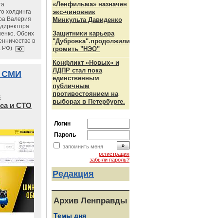
«Ленфильма» назначен
та
го холдинга
экс-чиновник
ра Валерия
Минкульта Давиденко
ндиректора
Защитники карьера
енко. Обоих
енничестве в
"Дубровка".продолжили
К РФ).
громить "НЭО"
Конфликт «Новых» и
ЛДПР стал пока
 СМИ
единственным
публичным
противостоянием на
в
выборах в Петербурге.
са и СТО
Логин
Пароль
запомнить меня
регистрация
забыли пароль?
Редакция
Архив Ленправды
Темы дня