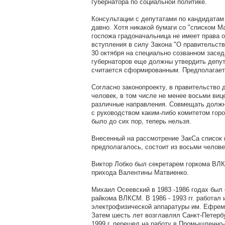
губернатора по социальной политике.
Консультации с депутатами по кандидатам
давно. Хотя никакой бумаги со "списком М
госпожа градоначальница не имеет права о
вступления в силу Закона "О правительств
30 октября на специально созванном засе
губернаторов еще должны утвердить депут
считается сформированным. Предполагаетс
Согласно законопроекту, в правительство 
человек, в том числе не менее восьми виц
различные направления. Совмещать должн
с руководством каким-либо комитетом горо
было до сих пор, теперь нельзя.
Внесенный на рассмотрение ЗакСа список в
предполагалось, состоит из восьми челове
Виктор Лобко был секретарем горкома ВЛК
прихода Валентины Матвиенко.
Михаил Осеевский в 1983 -1986 годах был
райкома ВЛКСМ. В 1986 - 1993 гг. работал
электрофизической аппаратуры им. Ефрем
Затем шесть лет возглавлял Санкт-Петерб
1999 г. перешел на работу в Промышленно-