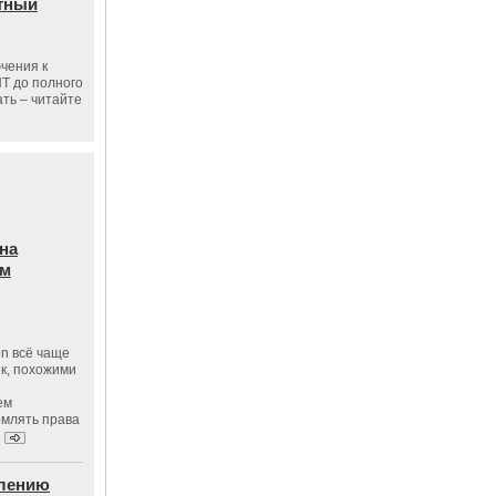
тный
чения к
ПТ до полного
ать – читайте
на
ам
on всё чаще
к, похожими
ем
рмлять права
.
влению