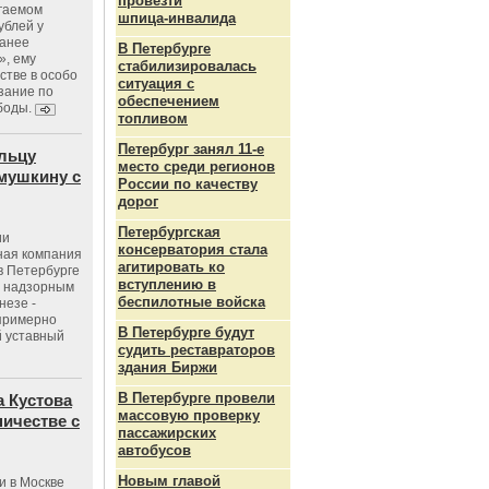
провезти
агаемом
шпица‑инвалида
ублей у
ранее
В Петербурге
», ему
стабилизировалась
тве в особо
ситуация с
зание по
обеспечением
боды.
топливом
Петербург занял 11-е
льцу
место среди регионов
мушкину с
России по качеству
дорог
Петербургская
ии
консерватория стала
ная компания
агитировать ко
в Петербурге
вступлению в
с надзорным
беспилотные войска
незе -
 примерно
В Петербурге будут
 уставный
судить реставраторов
здания Биржи
В Петербурге провели
 Кустова
массовую проверку
ичестве с
пассажирских
автобусов
Новым главой
и в Москве