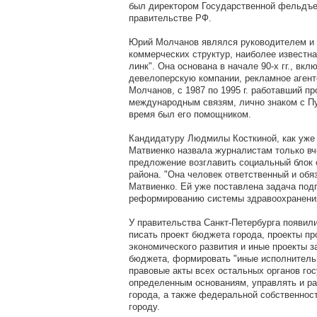
был директором Государственной фельдъе
правительстве РФ.
Юрий Молчанов являлся руководителем и
коммерческих структур, наиболее известная
линк". Она основана в начале 90-х гг., вк
девелоперскую компании, рекламное агент
Молчанов, с 1987 по 1995 г. работавший п
международным связям, лично знаком с Пу
время был его помощником.
Кандидатуру Людмилы Косткиной, как уже 
Матвиенко назвала журналистам только вч
предложение возглавить социальный блок 
района. "Она человек ответственный и обя
Матвиенко. Ей уже поставлена задача под
реформированию системы здравоохранени
У правительства Санкт-Петербурга появил
писать проект бюджета города, проекты пр
экономического развития и иные проекты з
бюджета, формировать "иные исполнительн
правовые акты всех остальных органов го
определенным основаниям, управлять и р
города, а также федеральной собственнос
городу.