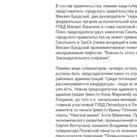
В состав правительства, помимо вице-губе
представитель городского правительства 
Михаил Бродский, два руководителя "терр
федеральных органов исполнительной влас
ГУВД Михаил Ваничкин и глава налоговой
Плюс председатели двух комитетов Смоль
городского правительства не может превы
Смольного в ЗакСе (также входящий в нов
Михаил Бродский прокомментировал появл
нескрываемым пафосом: "Важность этого 
Законодательного собрания".
Помимо вице-губернаторов, четверо остал
должны быть председателями каких-то отр
районных администраций. Среди потенциа
рассматриваются кандидатуры - люди из м
уже есть. Новым председателем админист
администрации (вместо Анны Марковой) на
Богданов, до того и.о. начальника милици
главный участковый ГУВД Петербурга и Ле
комитета по печати (вместо Ирины Потехин
газеты "Невское время" Алла Манилова. 
экономического развития, промышленной п
Сергея Ветлугина) назначен Владимир Бла
губернатора Псковской области по экономи
председателя правления "Промышленно-ст