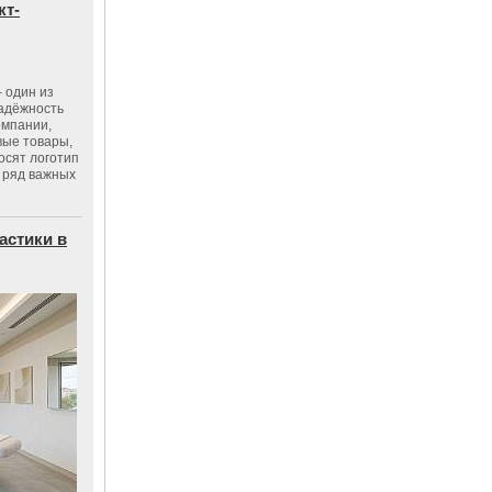
кт-
 один из
адёжность
омпании,
вые товары,
осят логотип
 ряд важных
астики в