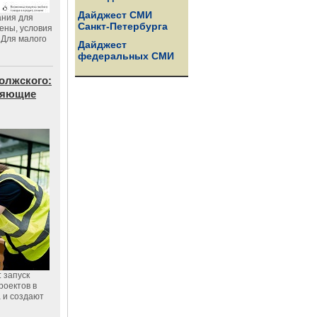
Дайджест СМИ
ания для
Санкт-Петербурга
цены, условия
 Для малого
Дайджест
федеральных СМИ
олжского:
еняющие
 запуск
роектов в
а и создают