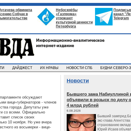
Пугачева обвинила
Небоскрёбы
Подписыв
Ксению Собчак в
«Газпрома»
канал "Л
вымогательстве
угрожают
Telegram
культурной ценности
Петербурга
СТИ
ДАЙДЖЕСТ
ИХ НРАВЫ
НОВОСТИ СПБ
БУДНИ СЕВЕРО-
Новости
Бывшего зама Набиуллиной 
 парламенте обсуждают
объявили в розыск по делу 
ьми вице-губернаторов - членов
4 млрд рублей
ьства города. Депутаты уже
6.08.2026
ти со всеми. Официально
Бывший зампред Ба
тавит список своих
экс-глава Агентства
ько 10 ноября. Но уже вчера
страхованию вкладо
стного из восьмерки - вице-
Юрий Исаев объявл