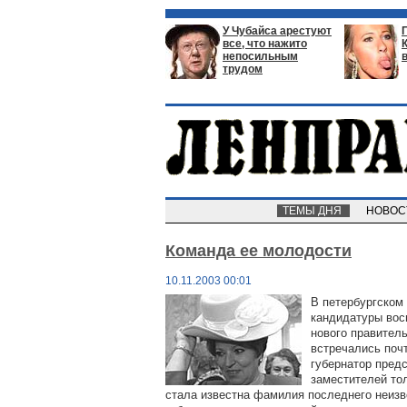
У Чубайса арестуют
все, что нажито
непосильным
трудом
ТЕМЫ ДНЯ
НОВО
Команда ее молодости
10.11.2003 00:01
В петербургском
кандидатуры вос
нового правител
встречались поч
губернатор предс
заместителей тол
стала известна фамилия последнего неизве