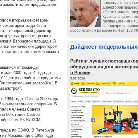
председателя сове
ым заместителем председателя
директоров пищево
«Эфко» миллиарде
Кустова, а также ге
влялся вторым секретарем
группы Евгения Ляш
 секретарем тогда была
заподозрили в мош
ть - генеральный директор
особо крупном размере (ч. 4 ст. 159 У
а крупных проекта: ремонт
трукция Дворцовой площади. В
Дайджест федеральных
лялся техническим директором
 строительством коммерческого
Рейтинг лучших поставщико
оборудования для автосерви
тавшийся от команды
в России
 мае 2000 года, 4 года до
У "Центр по работе с кредитами
5.08.2026
"уплотнительная застройка". В
авзапстроя".
 с 1994 года. С июня 2000 года,
Законодательного собрания. В
влялся членом Совета
не 80-х годов Сергей
тябрьском РК ВЛКСМ.
преда по СЗФО. В Петербург
 из Москвы, где с 1999 года