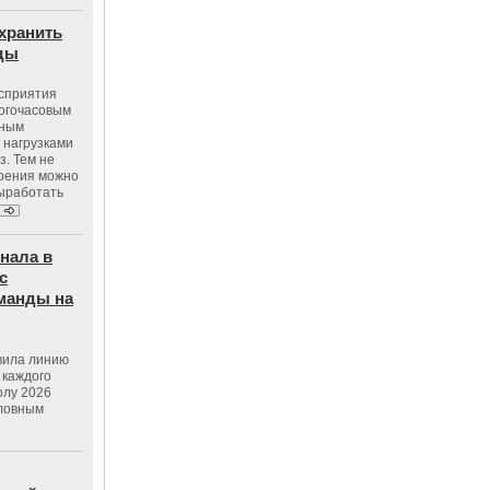
хранить
оды
осприятия
ногочасовым
нным
 нагрузками
з. Тем не
зрения можно
выработать
нала в
с
манды на
вила линию
 каждого
олу 2026
словным