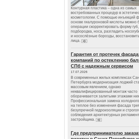
Контурная пластика – одна из самых
востребованных процедур в эстетиче
косметологии. С помощью инъекций 
основе гиалуроновой кислоты можно 
операции скорректировать форму губ, 
подбородка, носа, разгладить носогу
и носослёзные борозды, восстановить
лица.
Гарантия от протечек фасада
компаний по остеклению бал
СПб с надежным сервисом
17.07.2026
В современных жилых комплексах Сан
Петербурга модернизация лоджий ст
массовым явлением, однако
неквалифицированный монтаж часто
оборачивается залитыми этажами ни
Профессиональная замена холодного
на теплое без изменения фасада тре
безупречной гидроизоляции и строгог
соблюдения архитектурных регламен
застройщика.
Где предпринимателю заказа
визитки в Санкт-Петербурге и