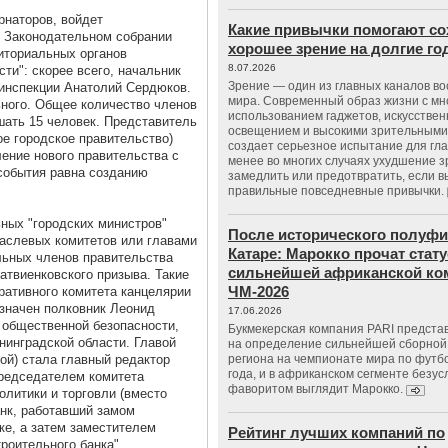
рнаторов, войдет
Какие привычки помогают со
в Законодательном собрании
хорошее зрение на долгие г
иториальных органов
8.07.2026
ти": скорее всего, начальник
Зрение — один из главных каналов в
 инспекции Анатолий Сердюков.
мира. Современный образ жизни с м
ного. Общее количество членов
использованием гаджетов, искусстве
шать 15 человек. Представитель
освещением и высокими зрительными
ое городское правительство)
создает серьезное испытание для гла
ение нового правительства с
менее во многих случаях ухудшение 
события равна созданию
замедлить или предотвратить, если 
правильные повседневные привычки.
ьных "городских министров"
После исторического полуфи
аслевых комитетов или главами
Катаре: Марокко прочат стату
льных членов правительства
сильнейшей африканской ко
атвиенковского призыва. Такие
ЧМ-2026
ративного комитета канцелярии
значен полковник Леонид
17.06.2026
и общественной безопасности,
Букмекерская компания PARI предста
нинградской области. Главой
на определение сильнейшей сборной
ой) стала главный редактор
региона на чемпионате мира по футб
года, и в африканском сегменте безу
Председателем комитета
фаворитом выглядит Марокко.
олитики и торговли (вместо
нк, работавший замом
ке, а затем заместителем
Рейтинг лучших компаний по
роительного банка".