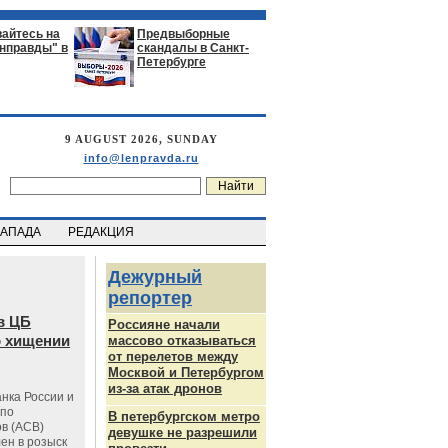
айтесь на
Предвыборные
енправды" в
скандалы в Санкт-
Петербурге
9 AUGUST 2026, SUNDAY
info@lenpravda.ru
ЗАПАДА
РЕДАКЦИЯ
Дежурный
репортер
в ЦБ
Россияне начали
о хищении
массово отказываться
от перелетов между
Москвой и Петербургом
из-за атак дронов
нка России и
 по
В петербургском метро
в (АСВ)
девушке не разрешили
ен в розыск