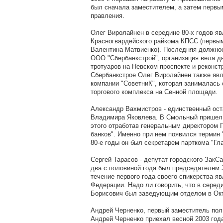
был сначала заместителем, а затем перв
правления.
Олег Виролайнен в середине 80-х годов я
Красногвардейского райкома КПСС (первым
Валентина Матвиенко). Последняя должнос
ООО "Сбербанкстрой", организация вела дв
тротуаров на Невском проспекте и реконс
Сбербанкстрое Олег Виролайнен также яв
компании "СоветниК", которая занималась
торгового комплекса на Сенной площади.
Александр Вахмистров - единственный ос
Владимира Яковлева. В Смольный пришел в
этого отработав генеральным директором Г
банков". Именно при нем появился термин 
80-е годы он был секретарем парткома "Гл
Сергей Тарасов - депутат городского ЗакСа
два с половиной года был председателем 
течение первого года своего спикерства я
Федерации. Надо ли говорить, что в середи
Борисович был заведующим отделом в Ок
Андрей Черненко, первый заместитель пол
Андрей Черненко приехал весной 2003 года