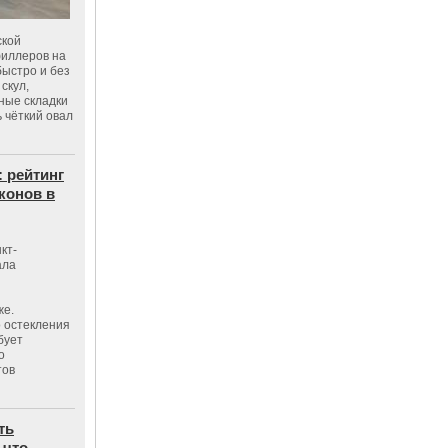
ской
филлеров на
быстро и без
скул,
бные складки
 чёткий овал
: рейтинг
конов в
кт-
ала
же.
 остекления
бует
о
тов
ть
 что