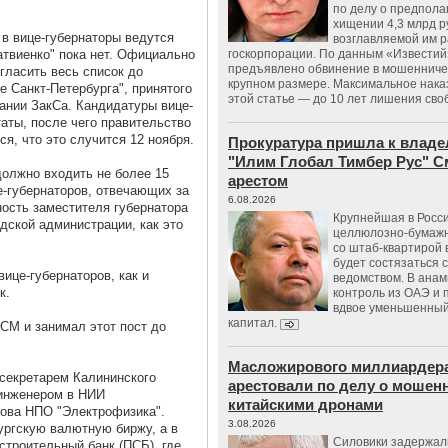
по делу о предпол
хищении 4,3 млрд р
 в вице-губернаторы ведутся
возглавляемой им 
атвиенко" пока нет. Официально
госкорпорации. По данным «Известий
предъявлено обвинение в мошенничес
гласить весь список до
крупном размере. Максимальное нака
е Санкт-Петербурга", принятого
этой статье — до 10 лет лишения сво
дании ЗакСа. Кандидатуры вице-
аты, после чего правительство
я, что это случится 12 ноября.
Прокуратура пришла к владе
"Илим Глобал Тимбер Рус" С
должно входить не более 15
арестом
е-губернаторов, отвечающих за
6.08.2026
ость заместителя губернатора
Крупнейшая в Росс
дской администрации, как это
целлюлозно-бумаж
со штаб-квартирой 
будет состязаться 
ице-губернаторов, как и
ведомством. В анам
к.
контроль из ОАЭ и
вдвое уменьшенный
капитал.
СМ и занимал этот пост до
Масложирового миллиардера
 секретарем Калининского
арестовали по делу о мошенн
 инженером в НИИ
китайскими дронами
ова НПО "Электрофизика".
3.08.2026
ургскую валютную биржу, а в
Силовики задержал
строительный банк (ПСБ), где