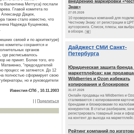
внедрению маркировки «Чес
то Валентина Меттуса) послали
Знак»
рева. Главой комитета по
27.05.2026
л Александр Дацюк,
10 проверенных компаний для подклю
ра также стало известно, что
Честному Знаку: от регистрации в ЦР
начена Надежда Кущенкова,
аутсорсинга. Список, плюсы, как выбр
.
в обзоре.
ешних связей и по архитектуре)
нно комитеты сохранятся и
Дайджест СМИ Санкт-
полнительных органов
Петербурга
, где расписывалось
ор не принят. Более того, его
ы Матвиенко, "председателей
Юридическая защита бренда 
о процесс не затянется. До 12
маркетплейсах: как продавц
она полностью сформирует свою
Wildberries и Ozon избежать
-губернаторы, но и руководители
копирования и блокировок
Известия-СПб , 10.11.2003
31.07.2026
Онлайн продавцы на Wildberries и Oz
сталкиваются с копированием карточе
|
|
Поделиться
брендами и блокировками по жалобам
конкурентов. В статье разбираем, зач
регистрировать товарный знак и офо
на контент до выхода на маркетплейс
Рейтинг компаний по изгото