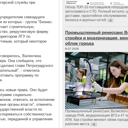
герской службы при
Обзор ТОП-10 поставщиков оборудов
автосервиса и СТО. Полный каталог, 
доставки, гарантийное обслуживание.
 учредителем семнадцати
бизнеса и крупных сетей.
 из которых - группа "Бизнес-
лючает строительную,
ство, рекрутинговую фирму.
Промышленный ренессанс В
роректором ЛГУ по
стройки и модернизация, м
тиным, который некоторое
облик города
8.07.2026
говорилось, Валентина
ера. Она сообщила, что
сделано главе Петроградского
зательный", - отметила
готовить программу по
я.
ись новые права. Оно будет
ограмм социально-
аконов, отвечать за исполнение
ые органы власти", отменять
сударственной власти по
Промышленный ренессанс Волжского:
аспоряжаться собственностью
завода РНК, модернизация ВТЗ и 47 п
тью, переданной в управление
АПК. Как стройки меняют облик город
рабочие места.