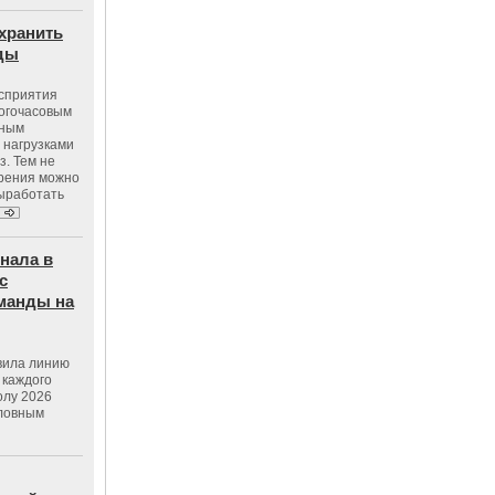
хранить
оды
осприятия
ногочасовым
нным
 нагрузками
з. Тем не
зрения можно
выработать
нала в
с
манды на
вила линию
 каждого
олу 2026
словным