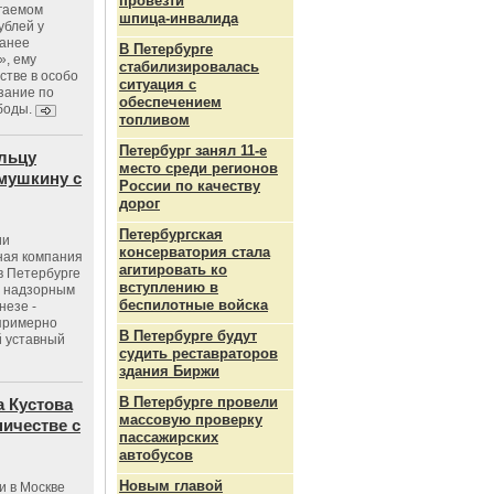
провезти
агаемом
шпица‑инвалида
ублей у
ранее
В Петербурге
», ему
стабилизировалась
тве в особо
ситуация с
зание по
обеспечением
боды.
топливом
Петербург занял 11-е
льцу
место среди регионов
мушкину с
России по качеству
дорог
Петербургская
ии
консерватория стала
ная компания
агитировать ко
в Петербурге
вступлению в
с надзорным
беспилотные войска
незе -
 примерно
В Петербурге будут
 уставный
судить реставраторов
здания Биржи
В Петербурге провели
 Кустова
массовую проверку
ичестве с
пассажирских
автобусов
Новым главой
и в Москве