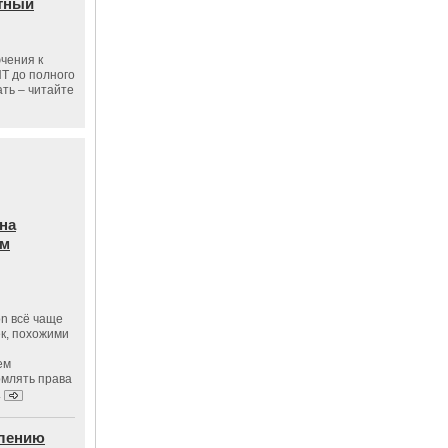
тный
чения к
ПТ до полного
ать – читайте
на
ам
on всё чаще
к, похожими
ем
рмлять права
.
влению