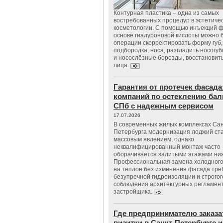
Контурная пластика – одна из самых
востребованных процедур в эстетиче
косметологии. С помощью инъекций 
основе гиалуроновой кислоты можно 
операции скорректировать форму губ, 
подбородка, носа, разгладить носогу
и носослёзные борозды, восстановить
лица.
Гарантия от протечек фасада
компаний по остеклению бал
СПб с надежным сервисом
17.07.2026
В современных жилых комплексах Сан
Петербурга модернизация лоджий ст
массовым явлением, однако
неквалифицированный монтаж часто
оборачивается залитыми этажами ни
Профессиональная замена холодного
на теплое без изменения фасада тре
безупречной гидроизоляции и строгог
соблюдения архитектурных регламен
застройщика.
Где предпринимателю заказа
визитки в Санкт-Петербурге и