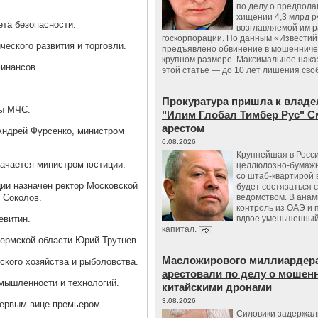
по делу о предпол
хищении 4,3 млрд р
ета безопасности.
возглавляемой им 
госкорпорации. По данным «Известий
еского развития и торговли.
предъявлено обвинение в мошенничес
крупном размере. Максимальное нака
инансов.
этой статье — до 10 лет лишения сво
Прокуратура пришла к владе
вы МЧС.
"Илим Глобал Тимбер Рус" С
арестом
Андрей Фурсенко, министром
6.08.2026
Крупнейшая в Росс
начается министром юстиции.
целлюлозно-бумаж
со штаб-квартирой 
ии назначен ректор Московской
будет состязаться 
 Соколов.
ведомством. В анам
контроль из ОАЭ и
евитин.
вдвое уменьшенный
капитал.
ермской области Юрий Трутнев.
Масложирового миллиардера
ского хозяйства и рыболовства.
арестовали по делу о мошенн
мышленности и технологий.
китайскими дронами
3.08.2026
первым вице-премьером.
Силовики задержал