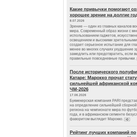
Какие привычки помогают со
хорошее зрение на долгие г
8.07.2026
Зрение — один из главных каналов в
мира. Современный образ жизни с м
использованием гаджетов, искусстве
освещением и высокими зрительными
создает серьезное испытание для гла
менее во многих случаях ухудшение 
замедлить или предотвратить, если 
правильные повседневные привычки.
После исторического полуфи
Катаре: Марокко прочат стату
сильнейшей африканской ко
ЧМ-2026
17.06.2026
Букмекерская компания PARI предста
на определение сильнейшей сборной
региона на чемпионате мира по футб
года, и в африканском сегменте безу
фаворитом выглядит Марокко.
Рейтинг лучших компаний по