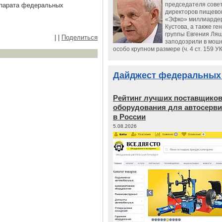
председателя сове
ппарата федеральных
директоров пищево
«Эфко» миллиарде
Кустова, а также ге
группы Евгения Ляш
|
|
Поделиться
заподозрили в мош
особо крупном размере (ч. 4 ст. 159 У
Дайджест федеральных
Рейтинг лучших поставщико
оборудования для автосерви
в России
5.08.2026