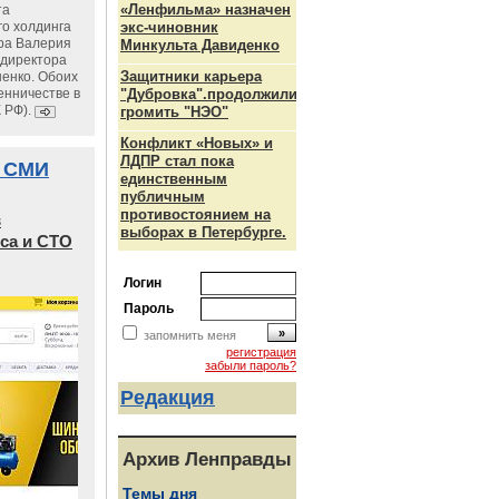
«Ленфильма» назначен
та
го холдинга
экс-чиновник
ра Валерия
Минкульта Давиденко
ндиректора
Защитники карьера
енко. Обоих
енничестве в
"Дубровка".продолжили
К РФ).
громить "НЭО"
Конфликт «Новых» и
ЛДПР стал пока
 СМИ
единственным
публичным
противостоянием на
в
выборах в Петербурге.
са и СТО
Логин
Пароль
запомнить меня
регистрация
забыли пароль?
Редакция
Архив Ленправды
Темы дня