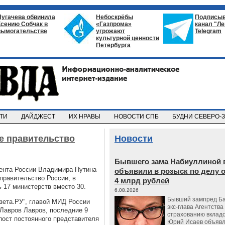
Пугачева обвинила
Небоскрёбы
Подписыв
Ксению Собчак в
«Газпрома»
канал "Л
вымогательстве
угрожают
Telegram
культурной ценности
Петербурга
СТИ
ДАЙДЖЕСТ
ИХ НРАВЫ
НОВОСТИ СПБ
БУДНИ СЕВЕРО-
е правительство
Новости
Бывшего зама Набиуллиной 
ента России Владимира Путина
объявили в розыск по делу 
правительство России, в
4 млрд рублей
 17 министерств вместо 30.
6.08.2026
Бывший зампред Ба
азета.РУ”, главой МИД России
экс-глава Агентства
 Лавров Лавров, последние 9
страхованию вкладо
пост постоянного представителя
Юрий Исаев объявл