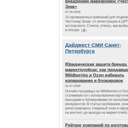
внедрению маркировки «Чес
Знак»
27.05.2026
10 проверенных компаний для подклю
Честному Знаку: от регистрации в ЦР
аутсорсинга. Список, плюсы, как выбр
в обзоре.
Дайджест СМИ Санкт-
Петербурга
Юридическая защита бренда 
маркетплейсах: как продавц
Wildberries и Ozon избежать
копирования и блокировок
31.07.2026
Онлайн продавцы на Wildberries и Oz
сталкиваются с копированием карточе
брендами и блокировками по жалобам
конкурентов. В статье разбираем, зач
регистрировать товарный знак и офо
на контент до выхода на маркетплейс
Рейтинг компаний по изгото