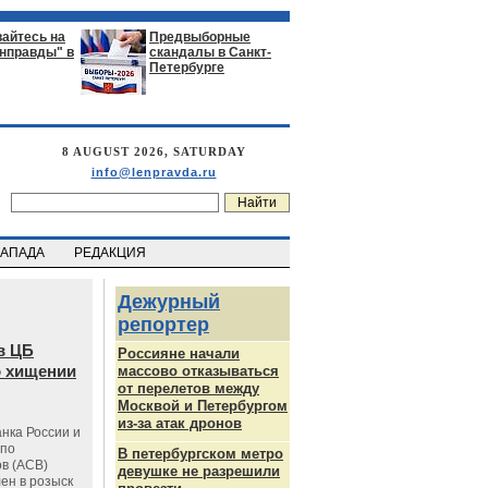
айтесь на
Предвыборные
енправды" в
скандалы в Санкт-
Петербурге
8 AUGUST 2026, SATURDAY
info@lenpravda.ru
ЗАПАДА
РЕДАКЦИЯ
Дежурный
репортер
в ЦБ
Россияне начали
о хищении
массово отказываться
от перелетов между
Москвой и Петербургом
из-за атак дронов
нка России и
 по
В петербургском метро
в (АСВ)
девушке не разрешили
ен в розыск