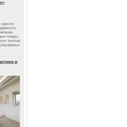
кт-
 один из
адёжность
омпании,
вые товары,
осят логотип
 ряд важных
астики в