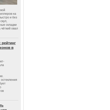
ской
филлеров на
быстро и без
скул,
бные складки
 чёткий овал
: рейтинг
конов в
кт-
ала
же.
 остекления
бует
о
тов
ть
 что