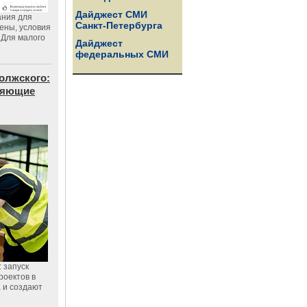
Дайджест СМИ
ания для
Санкт-Петербурга
цены, условия
 Для малого
Дайджест
федеральных СМИ
олжского:
еняющие
 запуск
роектов в
а и создают