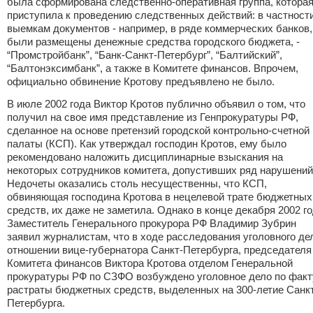
была сформирована следственно-оперативная группа, котора
приступила к проведению следственных действий: в частности
выемкам документов - например, в ряде коммерческих банков,
были размещены денежные средства городского бюджета, -
“Промстройбанк”, “Банк-Санкт-Петербург”, “Балтийский”,
“Балтонэксимбанк”, а также в Комитете финансов. Впрочем,
официально обвинение Кротову предъявлено не было.
В июле 2002 года Виктор Кротов публично объявил о том, что
получил на свое имя представление из Генпрокуратуры РФ,
сделанное на основе претензий городской контрольно-счетной
палаты (КСП). Как утверждал господин Кротов, ему было
рекомендовано наложить дисциплинарные взыскания на
некоторых сотрудников комитета, допустивших ряд нарушений
Недочеты оказались столь несущественны, что КСП,
обвиняющая господина Кротова в нецелевой трате бюджетных
средств, их даже не заметила. Однако в конце декабря 2002 г
Заместитель Генерального прокурора РФ Владимир Зубрин
заявил журналистам, что в ходе расследования уголовного де
отношении вице-губернатора Санкт-Петербурга, председателя
Комитета финансов Виктора Кротова отделом Генеральной
прокуратуры РФ по СЗФО возбуждено уголовное дело по факт
растраты бюджетных средств, выделенных на 300-летие Санк
Петербурга.