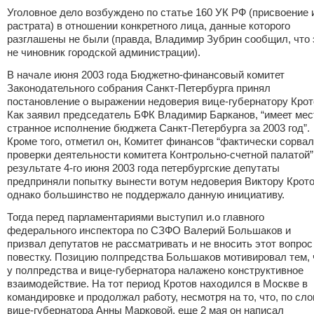
Уголовное дело возбуждено по статье 160 УК РФ (присвоение 
растрата) в отношении конкретного лица, данные которого
разглашены не были (правда, Владимир Зубрин сообщил, что 
не чиновник городской администрации).
В начале июня 2003 года Бюджетно-финансовый комитет
Законодательного собрания Санкт-Петербурга принял
постановление о выражении недоверия вице-губернатору Крот
Как заявил председатель БФК Владимир Барканов, “имеет мес
странное исполнение бюджета Санкт-Петербурга за 2003 год”.
Кроме того, отметил он, Комитет финансов “фактически сорвал
проверки деятельности комитета Контрольно-счетной палатой”
результате 4-го июня 2003 года петербургские депутаты
предприняли попытку вынести вотум недоверия Виктору Крото
однако большинство не поддержало данную инициативу.
Тогда перед парламентариями выступил и.о главного
федерального инспектора по СЗФО Валерий Большаков и
призвал депутатов не рассматривать и не вносить этот вопрос
повестку. Позицию полпредства Большаков мотивировал тем, 
у полпредства и вице-губернатора налажено конструктивное
взаимодействие. На тот период Кротов находился в Москве в
командировке и продолжал работу, несмотря на то, что, по сл
вице-губернатора Анны Марковой, еще 2 мая он написал