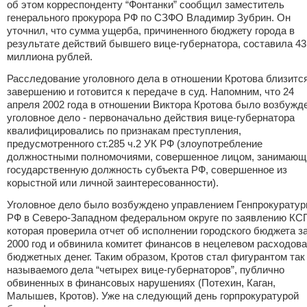
об этом корреспонденту “Фонтанки” сообщил заместитель
генерального прокурора РФ по СЗФО Владимир Зубрин. Он
уточнил, что сумма ущерба, причиненного бюджету города в
результате действий бывшего вице-губернатора, составила 43
миллиона рублей.
Расследование уголовного дела в отношении Кротова близится
завершению и готовится к передаче в суд. Напомним, что 24
апреля 2002 года в отношении Виктора Кротова было возбужд
уголовное дело - первоначально действия вице-губернатора
квалифицировались по признакам преступления,
предусмотренного ст.285 ч.2 УК РФ (злоупотребление
должностными полномочиями, совершенное лицом, занимаю
государственную должность субъекта РФ, совершенное из
корыстной или личной заинтересованности).
Уголовное дело было возбуждено управлением Генпрокурату
РФ в Северо-Западном федеральном округе по заявлению КС
которая проверила отчет об исполнении городского бюджета з
2000 год и обвинила комитет финансов в нецелевом расходов
бюджетных денег. Таким образом, Кротов стал фигурантом так
называемого дела “четырех вице-губернаторов”, публично
обвиненных в финансовых нарушениях (Потехин, Каган,
Малышев, Кротов). Уже на следующий день горпрокуратурой