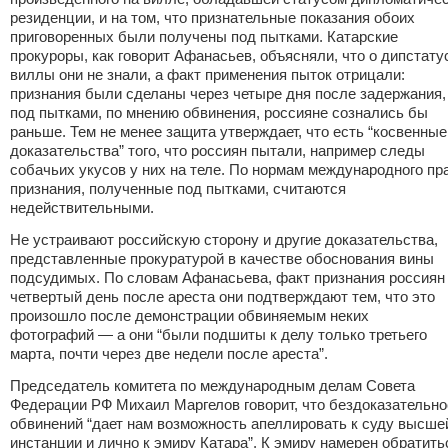
резиденции, и на том, что признательные показания обоих
приговоренных были получены под пытками. Катарские
прокуроры, как говорит Афанасьев, объясняли, что о дипстату
виллы они не знали, а факт применения пыток отрицали:
признания были сделаны через четыре дня после задержания,
под пытками, по мнению обвинения, россияне сознались бы
раньше. Тем не менее защита утверждает, что есть “косвенные
доказательства” того, что россиян пытали, например следы
собачьих укусов у них на теле. По нормам международного пр
признания, полученные под пытками, считаются
недействительными.
Не устраивают российскую сторону и другие доказательства,
представленные прокуратурой в качестве обоснования вины
подсудимых. По словам Афанасьева, факт признания россиян
четвертый день после ареста они подтверждают тем, что это
произошло после демонстрации обвиняемым неких
фотографий — а они “были подшиты к делу только третьего
марта, почти через две недели после ареста”.
Председатель комитета по международным делам Совета
Федерации РФ Михаил Маргелов говорит, что бездоказательно
обвинений “дает нам возможность апеллировать к суду высше
инстанции и лично к эмиру Катара”. К эмиру намерен обратить