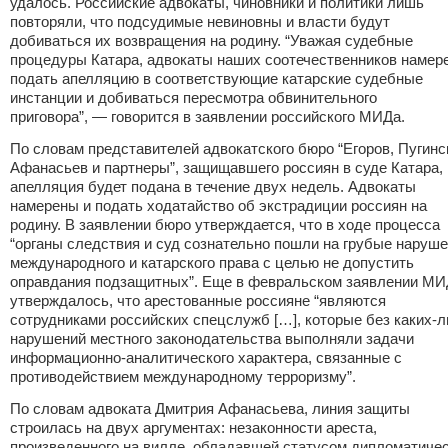
удалось. Российские адвокаты, чиновники и политики лишь
повторяли, что подсудимые невиновны и власти будут
добиваться их возвращения на родину. “Уважая судебные
процедуры Катара, адвокаты наших соотечественников намер
подать апелляцию в соответствующие катарские судебные
инстанции и добиваться пересмотра обвинительного
приговора”, — говорится в заявлении российского МИДа.
По словам представителей адвокатского бюро “Егоров, Пугинс
Афанасьев и партнеры”, защищавшего россиян в суде Катара,
апелляция будет подана в течение двух недель. Адвокаты
намерены и подать ходатайство об экстрадиции россиян на
родину. В заявлении бюро утверждается, что в ходе процесса
“органы следствия и суд сознательно пошли на грубые наруш
международного и катарского права с целью не допустить
оправдания подзащитных”. Еще в февральском заявлении М
утверждалось, что арестованные россияне “являются
сотрудниками российских спецслужб […], которые без каких-
нарушений местного законодательства выполняли задачи
информационно-аналитического характера, связанные с
противодействием международному терроризму”.
По словам адвоката Дмитрия Афанасьева, линия защиты
строилась на двух аргументах: незаконности ареста,
произведенного на вилле, обладавшей статусом дипломатиче