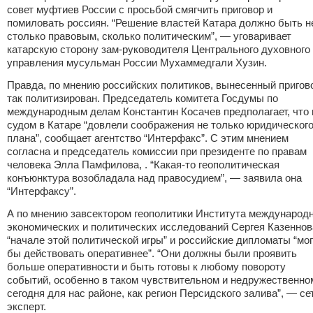
совет муфтиев России с просьбой смягчить приговор и
помиловать россиян. “Решение властей Катара должно быть н
столько правовым, сколько политическим”, — уговаривает
катарскую сторону зам-руководителя Центрального духовного
управления мусульман России Мухаммедгали Хузин.
Правда, по мнению российских политиков, вынесенный пригов
так политизирован. Председатель комитета Госдумы по
международным делам Константин Косачев предполагает, что 
судом в Катаре “довлели соображения не только юридическог
плана”, сообщает агентство “Интерфакс”. С этим мнением
согласна и председатель комиссии при президенте по правам
человека Элла Памфилова, . “Какая-то геополитическая
конъюнктура возобладала над правосудием”, — заявила она
“Интерфаксу”.
А по мнению завсектором геополитики Института международ
экономических и политических исследований Сергея Казеннов
“начале этой политической игры” и российские дипломаты “мо
бы действовать оперативнее”. “Они должны были проявить
больше оперативности и быть готовы к любому повороту
событий, особенно в таком чувствительном и недружественно
сегодня для нас районе, как регион Персидского залива”, — се
эксперт.