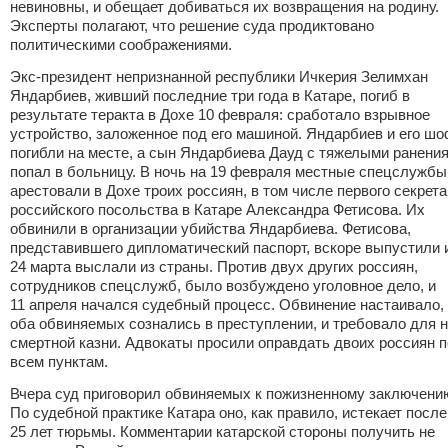
невиновны, и обещает добиваться их возвращения на родину.
Эксперты полагают, что решение суда продиктовано
политическими соображениями.
Экс-президент непризнанной республики Ичкерия Зелимхан
Яндарбиев, живший последние три года в Катаре, погиб в
результате теракта в Дохе 10 февраля: сработало взрывное
устройство, заложенное под его машиной. Яндарбиев и его ш
погибли на месте, а сын Яндарбиева Дауд с тяжелыми ранени
попал в больницу. В ночь на 19 февраля местные спецслужбы
арестовали в Дохе троих россиян, в том числе первого секрет
российского посольства в Катаре Александра Фетисова. Их
обвинили в организации убийства Яндарбиева. Фетисова,
представившего дипломатический паспорт, вскоре выпустили 
24 марта выслали из страны. Против двух других россиян,
сотрудников спецслужб, было возбуждено уголовное дело, и
11 апреля начался судебный процесс. Обвинение настаивало,
оба обвиняемых сознались в преступлении, и требовало для 
смертной казни. Адвокаты просили оправдать двоих россиян п
всем пунктам.
Вчера суд приговорил обвиняемых к пожизненному заключени
По судебной практике Катара оно, как правило, истекает после
25 лет тюрьмы. Комментарии катарской стороны получить не