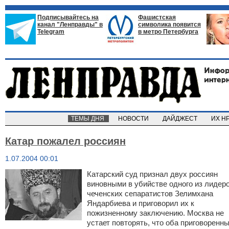
Подписывайтесь на
Фашистская
канал "Ленправды" в
символика появится
Telegram
в метро Петербурга
ТЕМЫ ДНЯ
НОВОСТИ
ДАЙДЖЕСТ
ИХ Н
Катар пожалел россиян
1.07.2004 00:01
Катарский суд признал двух россиян
виновными в убийстве одного из лидер
чеченских сепаратистов Зелимхана
Яндарбиева и приговорил их к
пожизненному заключению. Москва не
устает повторять, что оба приговоренн