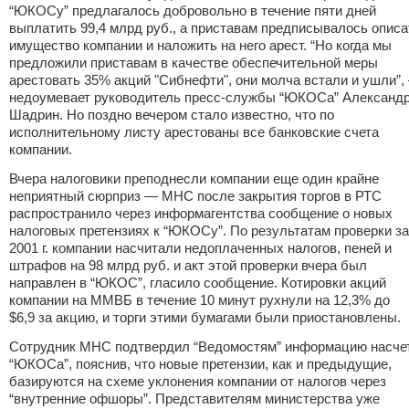
“ЮКОСу” предлагалось добровольно в течение пяти дней
выплатить 99,4 млрд руб., а приставам предписывалось описа
имущество компании и наложить на него арест. “Но когда мы
предложили приставам в качестве обеспечительной меры
арестовать 35% акций "Сибнефти", они молча встали и ушли”,
недоумевает руководитель пресс-службы “ЮКОСа” Александ
Шадрин. Но поздно вечером стало известно, что по
исполнительному листу арестованы все банковские счета
компании.
Вчера налоговики преподнесли компании еще один крайне
неприятный сюрприз — МНС после закрытия торгов в РТС
распространило через информагентства сообщение о новых
налоговых претензиях к “ЮКОСу”. По результатам проверки за
2001 г. компании насчитали недоплаченных налогов, пеней и
штрафов на 98 млрд руб. и акт этой проверки вчера был
направлен в “ЮКОС”, гласило сообщение. Котировки акций
компании на ММВБ в течение 10 минут рухнули на 12,3% до
$6,9 за акцию, и торги этими бумагами были приостановлены.
Сотрудник МНС подтвердил “Ведомостям” информацию насче
“ЮКОСа”, пояснив, что новые претензии, как и предыдущие,
базируются на схеме уклонения компании от налогов через
“внутренние офшоры”. Представителям министерства уже