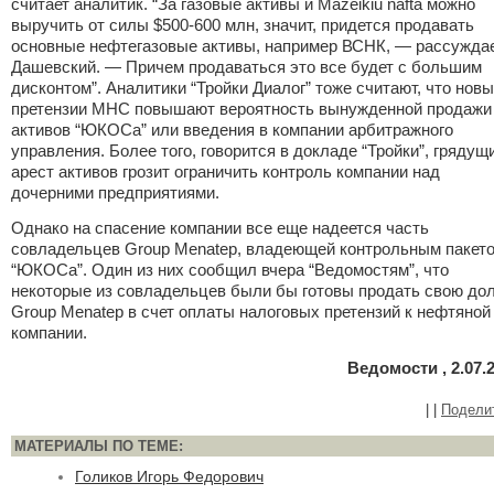
считает аналитик. “За газовые активы и Mazeikiu nafta можно
выручить от силы $500-600 млн, значит, придется продавать
основные нефтегазовые активы, например ВСНК, — рассужда
Дашевский. — Причем продаваться это все будет с большим
дисконтом”. Аналитики “Тройки Диалог” тоже считают, что нов
претензии МНС повышают вероятность вынужденной продажи
активов “ЮКОСа” или введения в компании арбитражного
управления. Более того, говорится в докладе “Тройки”, грядущ
арест активов грозит ограничить контроль компании над
дочерними предприятиями.
Однако на спасение компании все еще надеется часть
совладельцев Group Menatep, владеющей контрольным пакет
“ЮКОСа”. Один из них сообщил вчера “Ведомостям”, что
некоторые из совладельцев были бы готовы продать свою до
Group Menatep в счет оплаты налоговых претензий к нефтяной
компании.
Ведомости , 2.07.
|
|
Подели
МАТЕРИАЛЫ ПО ТЕМЕ:
Голиков Игорь Федорович