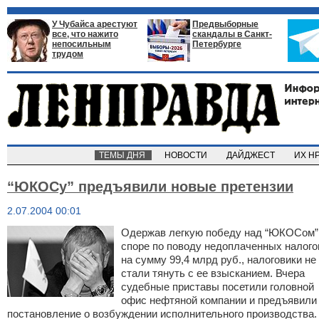
У Чубайса арестуют
Предвыборные
все, что нажито
скандалы в Санкт-
непосильным
Петербурге
трудом
ТЕМЫ ДНЯ
НОВОСТИ
ДАЙДЖЕСТ
ИХ Н
“ЮКОСу” предъявили новые претензии
2.07.2004 00:01
Одержав легкую победу над “ЮКОСом”
споре по поводу недоплаченных налого
на сумму 99,4 млрд руб., налоговики не
стали тянуть с ее взысканием. Вчера
судебные приставы посетили головной
офис нефтяной компании и предъявили
постановление о возбуждении исполнительного производства.