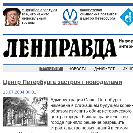
У Чубайса арестуют
Фашистская
все, что нажито
символика появится
непосильным
в метро Петербурга
трудом
ТЕМЫ ДНЯ
НОВОСТИ
ДАЙДЖЕСТ
ИХ Н
Центр Петербурга застроят новоделами
13.07.2004 00:01
Администрация Санкт-Петербурга
намерена в ближайшем будущем корен
образом изменить облик исторического
центра города. 6 июля правительство
города приняло решение разрешить
строительство новых зданий в самом