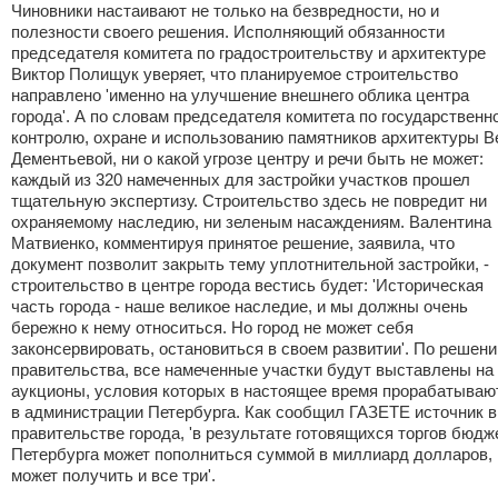
Чиновники настаивают не только на безвредности, но и
полезности своего решения. Исполняющий обязанности
председателя комитета по градостроительству и архитектуре
Виктор Полищук уверяет, что планируемое строительство
направлено 'именно на улучшение внешнего облика центра
города'. А по словам председателя комитета по государственн
контролю, охране и использованию памятников архитектуры 
Дементьевой, ни о какой угрозе центру и речи быть не может:
каждый из 320 намеченных для застройки участков прошел
тщательную экспертизу. Строительство здесь не повредит ни
охраняемому наследию, ни зеленым насаждениям. Валентина
Матвиенко, комментируя принятое решение, заявила, что
документ позволит закрыть тему уплотнительной застройки, -
строительство в центре города вестись будет: 'Историческая
часть города - наше великое наследие, и мы должны очень
бережно к нему относиться. Но город не может себя
законсервировать, остановиться в своем развитии'. По решен
правительства, все намеченные участки будут выставлены на
аукционы, условия которых в настоящее время прорабатываю
в администрации Петербурга. Как сообщил ГАЗЕТЕ источник в
правительстве города, 'в результате готовящихся торгов бюдж
Петербурга может пополниться суммой в миллиард долларов, 
может получить и все три'.