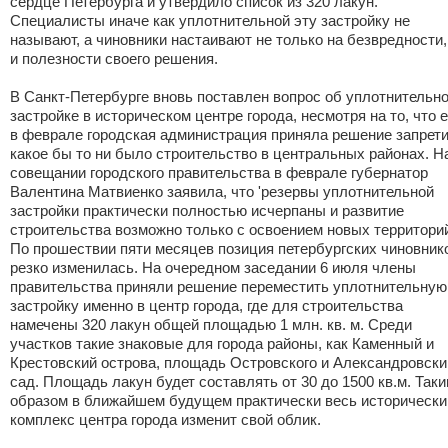
сердце Петербурга и утвердило список из 320 лакун.
Специалисты иначе как уплотнительной эту застройку не
называют, а чиновники настаивают не только на безвредности,
и полезности своего решения.
В Санкт-Петербурге вновь поставлен вопрос об уплотнительн
застройке в историческом центре города, несмотря на то, что 
в феврале городская администрация приняла решение запрет
какое бы то ни было строительство в центральных районах. Н
совещании городского правительства в феврале губернатор
Валентина Матвиенко заявила, что 'резервы уплотнительной
застройки практически полностью исчерпаны и развитие
строительства возможно только с освоением новых территорий
По прошествии пяти месяцев позиция петербургских чиновник
резко изменилась. На очередном заседании 6 июля члены
правительства приняли решение переместить уплотнительную
застройку именно в центр города, где для строительства
намечены 320 лакун общей площадью 1 млн. кв. м. Среди
участков такие знаковые для города районы, как Каменный и
Крестовский острова, площадь Островского и Александровски
сад. Площадь лакун будет составлять от 30 до 1500 кв.м. Так
образом в ближайшем будущем практически весь исторически
комплекс центра города изменит свой облик.