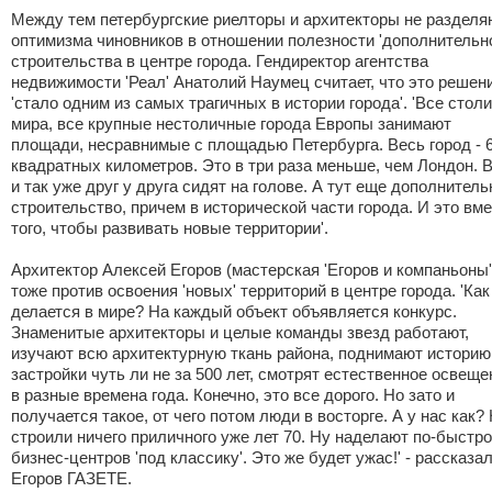
Между тем петербургские риелторы и архитекторы не разделя
оптимизма чиновников в отношении полезности 'дополнительно
строительства в центре города. Гендиректор агентства
недвижимости 'Реал' Анатолий Наумец считает, что это решен
'стало одним из самых трагичных в истории города'. 'Все стол
мира, все крупные нестоличные города Европы занимают
площади, несравнимые с площадью Петербурга. Весь город - 
квадратных километров. Это в три раза меньше, чем Лондон. 
и так уже друг у друга сидят на голове. А тут еще дополнитель
строительство, причем в исторической части города. И это вм
того, чтобы развивать новые территории'.
Архитектор Алексей Егоров (мастерская 'Егоров и компаньоны'
тоже против освоения 'новых' территорий в центре города. 'Как
делается в мире? На каждый объект объявляется конкурс.
Знаменитые архитекторы и целые команды звезд работают,
изучают всю архитектурную ткань района, поднимают историю
застройки чуть ли не за 500 лет, смотрят естественное освеще
в разные времена года. Конечно, это все дорого. Но зато и
получается такое, от чего потом люди в восторге. А у нас как?
строили ничего приличного уже лет 70. Ну наделают по-быстр
бизнес-центров 'под классику'. Это же будет ужас!' - рассказа
Егоров ГАЗЕТЕ.