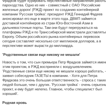
Фрадков будет курировать перспективные направления работ
пароходства. Одно из них - совместный с ОАО 'Российские
железные дороги' (РЖД) проект по созданию контейнерной
компании 'Русская тройка': президент РЖД Геннадий Фадеев
анонсировал его еще в марте этого года. ДВМП займется
доставкой контейнеров из стран Юго-Восточной Азии в
дальневосточные порты. Там они будут перегружаться на
платформы РЖД и по Транссибирской магистрали доставлять
Европу. Объем российского рынка контейнерных перевозок
сегодня составляет несколько сот миллионов долларов, а в
перспективе может вырасти до миллиарда.
'Родственные связи еще никому не мешали'
Новость о том, что сын премьера Петр Фрадков займется имен
этим проектом, в РЖД восприняли с воодушевлением.
'Родственные связи еще никому не мешали хорошо работать, -
заявил собеседник ГАЗЕТЫ в компании. - Хотя для Петра
Фрадкова это очень большая ответственность - спроса с таких
людей больше, чем с других. 'Русская тройка' - очень серьезн
проект, и ему будет нелегко. Главное, чтобы специалист был
хороший'.
Родная кровь