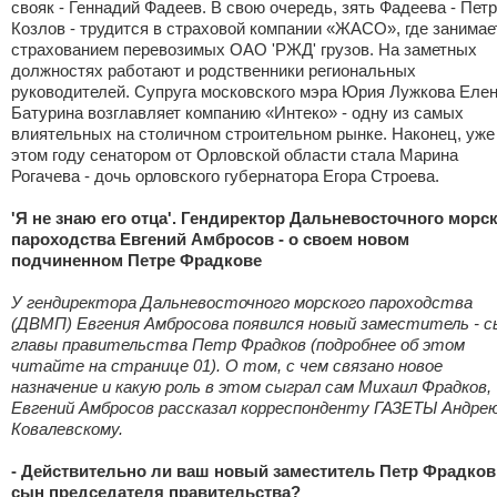
свояк - Геннадий Фадеев. В свою очередь, зять Фадеева - Петр
Козлов - трудится в страховой компании «ЖАСО», где занимае
страхованием перевозимых ОАО 'РЖД' грузов. На заметных
должностях работают и родственники региональных
руководителей. Супруга московского мэра Юрия Лужкова Еле
Батурина возглавляет компанию «Интеко» - одну из самых
влиятельных на столичном строительном рынке. Наконец, уже
этом году сенатором от Орловской области стала Марина
Рогачева - дочь орловского губернатора Егора Строева.
'Я не знаю его отца'. Гендиректор Дальневосточного морс
пароходства Евгений Амбросов - о своем новом
подчиненном Петре Фрадкове
У гендиректора Дальневосточного морского пароходства
(ДВМП) Евгения Амбросова появился новый заместитель - с
главы правительства Петр Фрадков (подробнее об этом
читайте на странице 01). О том, с чем связано новое
назначение и какую роль в этом сыграл сам Михаил Фрадков,
Евгений Амбросов рассказал корреспонденту ГАЗЕТЫ Андре
Ковалевскому.
- Действительно ли ваш новый заместитель Петр Фрадков 
сын председателя правительства?