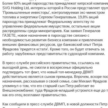
Более 60% акций пароходства принадлежат кипрской компани
SVG Holding Ltd, интересы которой в России представляет гру
'Промышленные инвесторы', контролируемая экс-министром
топлива и энергетики Сергеем Генераловым. 19,8% акций
пароходства принадлежат Федеральному агентству по
управлению федеральным имуществом, остальные акции
распределены среди миноритариев. Как заявил Генералов
ГАЗЕТЕ, новое назначение в пароходстве связано с
необходимостью развития бизнеса компании и привлечения
внешних финансовых ресурсов, где банковский опыт Петра
Фрадкова 'придется кстати'. Кроме того, он будет отвечать за
работу зарубежных представительств судоходной компании.
В пресс-службе российского правительства, ссылаясь на
выходной день, не смогли в воскресенье официально
подтвердить тот факт, что новый топ-менеджер ДВМП
действительно является сыном премьера. Впрочем, вскоре по
назначения, рассказывая о своей семье, сам Михаил Фрадков
упомянул о том, что его старший сын Петр работает во
Внешэкономбанке: туда Фрадков-младший устроился еще до т
как его отец возглавил правительство.
Как сообщили в пресс-службе ДВМП, в новой должности Петр