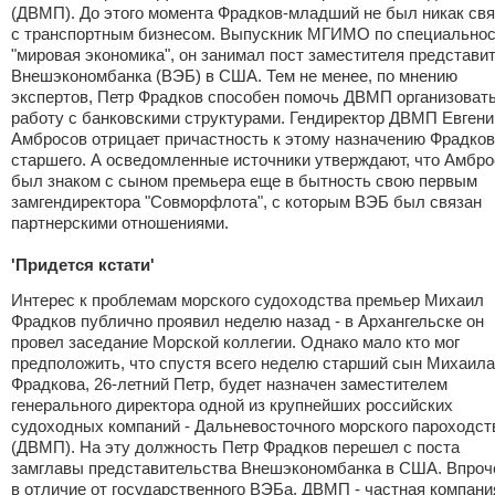
(ДВМП). До этого момента Фрадков-младший не был никак свя
с транспортным бизнесом. Выпускник МГИМО по специально
"мировая экономика", он занимал пост заместителя представи
Внешэкономбанка (ВЭБ) в США. Тем не менее, по мнению
экспертов, Петр Фрадков способен помочь ДВМП организоват
работу с банковскими структурами. Гендиректор ДВМП Евгени
Амбросов отрицает причастность к этому назначению Фрадков
старшего. А осведомленные источники утверждают, что Амбро
был знаком с сыном премьера еще в бытность свою первым
замгендиректора "Совморфлота", с которым ВЭБ был связан
партнерскими отношениями.
'Придется кстати'
Интерес к проблемам морского судоходства премьер Михаил
Фрадков публично проявил неделю назад - в Архангельске он
провел заседание Морской коллегии. Однако мало кто мог
предположить, что спустя всего неделю старший сын Михаила
Фрадкова, 26-летний Петр, будет назначен заместителем
генерального директора одной из крупнейших российских
судоходных компаний - Дальневосточного морского пароходст
(ДВМП). На эту должность Петр Фрадков перешел с поста
замглавы представительства Внешэкономбанка в США. Впроч
в отличие от государственного ВЭБа, ДВМП - частная компани