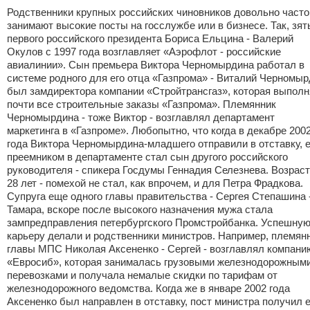
Родственники крупных российских чиновников довольно часто
занимают высокие посты на госслужбе или в бизнесе. Так, зят
первого российского президента Бориса Ельцина - Валерий
Окулов с 1997 года возглавляет «Аэрофлот - российские
авиалинии». Сын премьера Виктора Черномырдина работал в
системе родного для его отца «Газпрома» - Виталий Черномы
был замдиректора компании «Стройтрансгаз», которая выпол
почти все строительные заказы «Газпрома». Племянник
Черномырдина - тоже Виктор - возглавлял департамент
маркетинга в «Газпроме». Любопытно, что когда в декабре 200
года Виктора Черномырдина-младшего отправили в отставку, е
преемником в департаменте стал сын другого российского
руководителя - спикера Госдумы Геннадия Селезнева. Возраст
28 лет - помехой не стал, как впрочем, и для Петра Фрадкова.
Супруга еще одного главы правительства - Сергея Степашина 
Тамара, вскоре после высокого назначения мужа стала
зампредправления петербургского Промстройбанка. Успешну
карьеру делали и родственники министров. Например, племян
главы МПС Николая Аксененко - Сергей - возглавлял компани
«Евросиб», которая занималась грузовыми железнодорожным
перевозками и получала немалые скидки по тарифам от
железнодорожного ведомства. Когда же в январе 2002 года
Аксененко был направлен в отставку, пост министра получил е