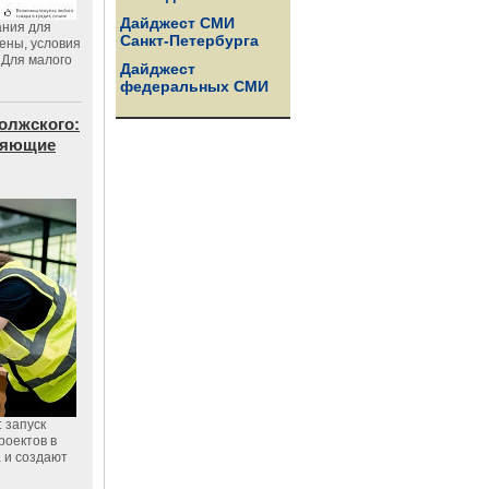
Дайджест СМИ
ания для
Санкт-Петербурга
цены, условия
 Для малого
Дайджест
федеральных СМИ
олжского:
еняющие
 запуск
роектов в
а и создают