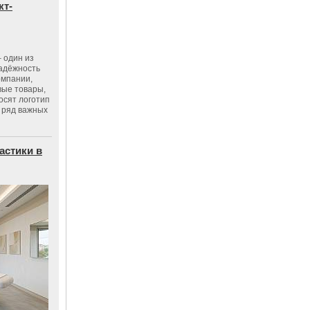
кт-
 один из
адёжность
омпании,
вые товары,
осят логотип
 ряд важных
астики в