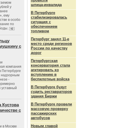
провезти
агаемом
шпица‑инвалида
ублей у
ранее
В Петербурге
», ему
стабилизировалась
тве в особо
ситуация с
зание по
обеспечением
боды.
топливом
Петербург занял 11-е
льцу
место среди регионов
мушкину с
России по качеству
дорог
Петербургская
ии
консерватория стала
ная компания
агитировать ко
в Петербурге
вступлению в
с надзорным
беспилотные войска
незе -
 примерно
В Петербурге будут
 уставный
судить реставраторов
здания Биржи
В Петербурге провели
 Кустова
массовую проверку
ичестве с
пассажирских
автобусов
Новым главой
и в Москве