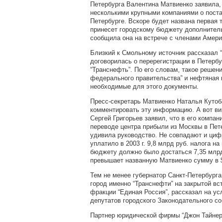
Петербурга Валентина Матвиенко заявила, 
несколькими крупными компаниями о поста
Петербурге. Вскоре будет названа первая 
принесет городскому бюджету дополнитель
сообщила она на встрече с членами Амери
Близкий к Смольному источник рассказал “
договорилась о перерегистрации в Петерб
“Транснефть”. По его словам, такое решен
федерального правительства” и нефтяная 
необходимые для этого документы.
Пресс-секретарь Матвиенко Наталья Кутоб
комментировать эту информацию. А вот ви
Сергей Григорьев заявил, что в его компан
переводе центра прибыли из Москвы в Пете
удивила руководство. Не совпадают и ци
уплатило в 2003 г. 9,8 млрд руб. налога н
бюджету должно было достаться 7,35 млрд
превышает названную Матвиенко сумму в 
Тем не менее губернатор Санкт-Петербурга
город именно “Транснефти” на закрытой вс
фракции “Единая Россия”, рассказал на ус
депутатов городского Законодательного со
Партнер юридической фирмы “Джон Тайнер