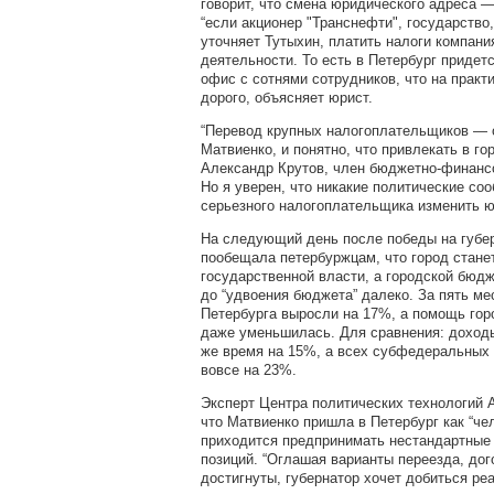
говорит, что смена юридического адреса —
“если акционер "Транснефти", государство,
уточняет Тутыхин, платить налоги компани
деятельности. То есть в Петербург придет
офис с сотнями сотрудников, что на практ
дорого, объясняет юрист.
“Перевод крупных налогоплательщиков — 
Матвиенко, и понятно, что привлекать в го
Александр Крутов, член бюджетно-финанс
Но я уверен, что никакие политические со
серьезного налогоплательщика изменить ю
На следующий день после победы на губе
пообещала петербуржцам, что город станет
государственной власти, а городской бюдж
до “удвоения бюджета” далеко. За пять ме
Петербурга выросли на 17%, а помощь го
даже уменьшилась. Для сравнения: доход
же время на 15%, а всех субфедеральных 
вовсе на 23%.
Эксперт Центра политических технологий 
что Матвиенко пришла в Петербург как “че
приходится предпринимать нестандартные 
позиций. “Оглашая варианты переезда, дог
достигнуты, губернатор хочет добиться ре