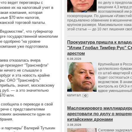
что ведет переговоры с
по делу о предпол
хищении 4,3 млрд р
новке их на налоговый учет в
возглавляемой им 
такая компания, которая
госкорпорации. По данным «Известий
ные $70 млн налогов,
предъявлено обвинение в мошенничес
канской торговой палаты.
крупном размере. Максимальное нака
этой статье — до 10 лет лишения сво
Ведомостям”, что губернатор
урге государственной монополии
ие одобрено “на уровне
Прокуратура пришла к владе
компания уже подготовила
"Илим Глобал Тимбер Рус" С
арестом
6.08.2026
аева отказалась вчера
Крупнейшая в Росс
це-президент “Транснефти”
целлюлозно-бумаж
ии ничего не слышали о
со штаб-квартирой 
рбург и эта новость крайне
будет состязаться 
фры: ОАО “Транснефть”
ведомством. В анам
а прибыль, значит, московскому
контроль из ОАЭ и
 руб. — а это значительно
вдвое уменьшенный
$70 млн.
капитал.
 сообщила о переводе в свой
Масложирового миллиардера
трече с представителями
арестовали по делу о мошенн
ловиях анонимности один из
китайскими дронами
брания.
3.08.2026
 и партнеры” Валерий Тутыхин
Силовики задержал