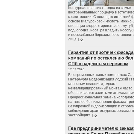
Контурная пластика – одна из самых
востребованных процедур в эстетиче
косметологии. С помощью инъекций 
основе гиалуроновой кислоты можно 
операции скорректировать форму губ, 
подбородка, носа, разгладить носогу
и носослёзные борозды, восстановить
лица.
Гарантия от протечек фасада
компаний по остеклению бал
СПб с надежным сервисом
17.07.2026
В современных жилых комплексах Сан
Петербурга модернизация лоджий ст
массовым явлением, однако
неквалифицированный монтаж часто
оборачивается залитыми этажами ни
Профессиональная замена холодного
на теплое без изменения фасада тре
безупречной гидроизоляции и строгог
соблюдения архитектурных регламен
застройщика.
Где предпринимателю заказа
визитки в Санкт-Петербурге и