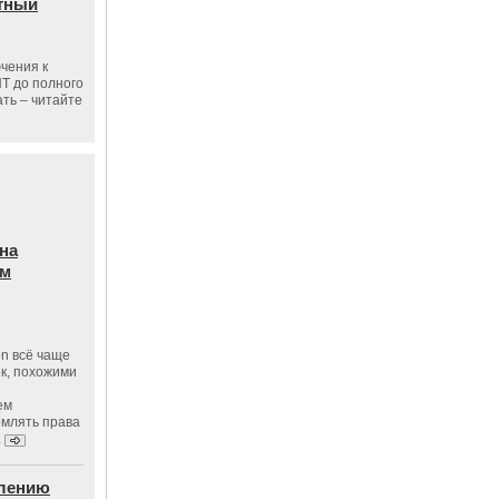
тный
чения к
ПТ до полного
ать – читайте
на
ам
on всё чаще
к, похожими
ем
рмлять права
.
влению