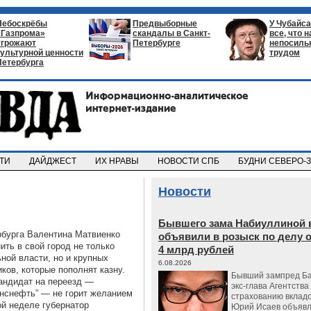
Небоскрёбы
Предвыборные
У Чубайса
«Газпрома»
скандалы в Санкт-
все, что 
угрожают
Петербурге
непосил
культурной ценности
трудом
Петербурга
СТИ
ДАЙДЖЕСТ
ИХ НРАВЫ
НОВОСТИ СПБ
БУДНИ СЕВЕРО-
Новости
Бывшего зама Набиуллиной 
рбурга Валентина Матвиенко
объявили в розыск по делу 
ть в свой город не только
4 млрд рублей
ной власти, но и крупных
6.08.2026
ков, которые пополнят казну.
Бывший зампред Ба
андидат на переезд —
экс-глава Агентства
анснефть” — не горит желанием
страхованию вкладо
й неделе губернатор
Юрий Исаев объявл