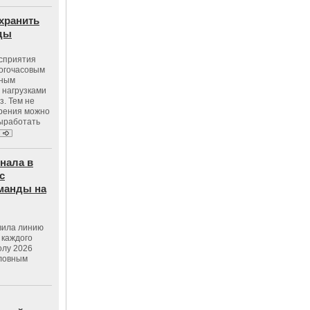
хранить
оды
осприятия
ногочасовым
нным
 нагрузками
з. Тем не
зрения можно
выработать
нала в
с
манды на
вила линию
 каждого
олу 2026
словным