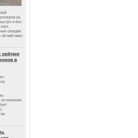
ской
филлеров на
быстро и без
скул,
бные складки
 чёткий овал
: рейтинг
конов в
кт-
ала
же.
 остекления
бует
о
тов
ть
 что