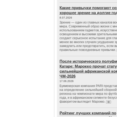
Какие привычки помогают со
хорошее зрение на долгие г
8.07.2026
Зрение — один из главных каналов в
мира. Современный образ жизни с м
использованием гаджетов, искусстве
освещением и высокими зрительными
создает серьезное испытание для гла
менее во многих случаях ухудшение 
замедлить или предотвратить, если 
правильные повседневные привычки.
После исторического полуфи
Катаре: Марокко прочат стату
сильнейшей африканской ко
ЧМ-2026
17.06.2026
Букмекерская компания PARI предста
на определение сильнейшей сборной
региона на чемпионате мира по футб
года, и в африканском сегменте безу
фаворитом выглядит Марокко.
Рейтинг лучших компаний по