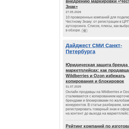
внедрению маркировки «Чес
Знак»
27.05.2026
10 проверенных компаний для подклю
Честному Знаку: от регистрации в ЦР
аутсорсинга. Список, плюсы, как выбр
в обзоре.
Дайджест СМИ Санкт-
Петербурга
Юридическая защита бренда 
маркетплейсах: как продавц
Wildberries и Ozon избежать
копирования и блокировок
31.07.2026
Онлайн продавцы на Wildberries и Oz
сталкиваются с копированием карточе
брендами и блокировками по жалобам
конкурентов. В статье разбираем, зач
регистрировать товарный знак и офо
на контент до выхода на маркетплейс
Рейтинг компаний по изгото