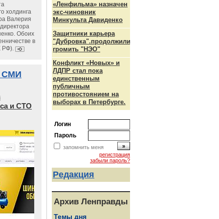
«Ленфильма» назначен
та
го холдинга
экс-чиновник
ра Валерия
Минкульта Давиденко
ндиректора
Защитники карьера
енко. Обоих
енничестве в
"Дубровка".продолжили
К РФ).
громить "НЭО"
Конфликт «Новых» и
ЛДПР стал пока
 СМИ
единственным
публичным
противостоянием на
в
выборах в Петербурге.
са и СТО
Логин
Пароль
запомнить меня
регистрация
забыли пароль?
Редакция
Архив Ленправды
Темы дня