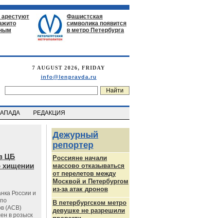
 арестуют
Фашистская
нажито
символика появится
ьным
в метро Петербурга
7 AUGUST 2026, FRIDAY
info@lenpravda.ru
ЗАПАДА
РЕДАКЦИЯ
Дежурный
репортер
в ЦБ
Россияне начали
о хищении
массово отказываться
от перелетов между
Москвой и Петербургом
из-за атак дронов
нка России и
 по
В петербургском метро
в (АСВ)
девушке не разрешили
ен в розыск