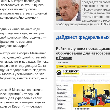
 очень быстрая процедура,
председателя сове
 проголосует за это”. Однако,
директоров пищево
я должна по месту своей
«Эфко» миллиарде
ся перетаскивать весь головной
Кустова, а также ге
группы Евгения Ляш
ике чрезвычайно сложно и
заподозрили в мош
особо крупном размере (ч. 4 ст. 159 У
одна из излюбленных идей
род средства надо, — говорит
Дайджест федеральных
овой комиссии Мосгордумы. —
ображения не заставят
ридический адрес”.
Рейтинг лучших поставщико
оборудования для автосерви
рнаторских выборах Матвиенко
 резиденцией одной из ветвей
в России
ет вырастет в два раза. Но пока
5.08.2026
сяцев этого года доходы Санкт-
роду из федерального бюджета
ы Москвы увеличились за это
бюджетов, вместе взятых, — и
Алексей Макаркин напоминает,
ловек Кремля” и теперь ей
шаги для укрепления своих
оворенности о которых еще не
акции от Кремля”, — считает