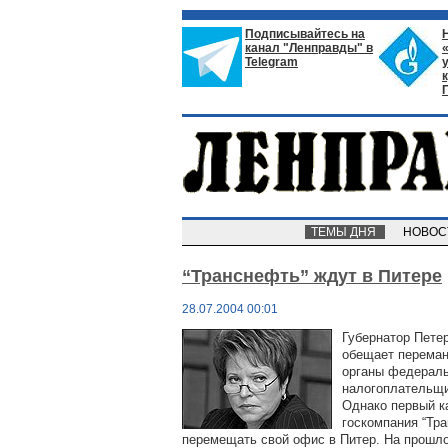
Подписывайтесь на
канал "Ленправды" в
Telegram
ТЕМЫ ДНЯ
НОВО
“Транснефть” ждут в Питере
28.07.2004 00:01
Губернатор Пете
обещает перемани
органы федераль
налогоплательщи
Однако первый к
госкомпания “Тр
перемещать свой офис в Питер.
На прошло