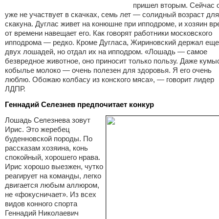
пришел вторым. Сейчас 
уже не участвует в скачках, семь лет — солидный возраст для
скакуна. Дуглас живет на конюшне при ипподроме, и хозяин вр
от времени навещает его. Как говорят работники московского
ипподрома — редко. Кроме Дугласа, Жириновский держал еще
двух лошадей, но отдал их на ипподром. «Лошадь — самое
безвредное животное, оно приносит только пользу. Даже кум
кобылье молоко — очень полезен для здоровья. Я его очень
люблю. Обожаю колбасу из конского мяса», — говорит лидер
ЛДПР.
Геннадий Селезнев предпочитает конкур
Лошадь Селезнева зовут
Ирис. Это жеребец
буденновской породы. По
рассказам хозяина, конь
спокойный, хорошего нрава.
Ирис хорошо выезжен, чутко
реагирует на команды, легко
двигается любым аллюром,
не «фокусничает». Из всех
видов конного спорта
Геннадий Николаевич