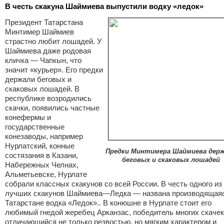
В честь скакуна Шаймиева выпустили водку «ледок»
Президент Татарстана
Минтимер Шаймиев
страстно любит лошадей. У
Шаймиева даже родовая
кличка — Чапкын, что
значит «курьер». Его предки
держали беговых и
скаковых лошадей. В
республике возродились
скачки, появились частные
конефермы и
государственные
конезаводы, например
Нурлатский, конные
Предки Минтимера Шаймиева дер
состязания в Казани,
беговых и скаковых лошадей
Набережных Челнах,
Альметьевске, Нурлате
собрали классных скакунов со всей России. В честь одного из
лучших скакунов Шаймиева—Ледка — названа производящаяс
Татарстане водка «Ледок».. В конюшне в Нурлате стоит его
любимый гнедой жеребец Арканзас, победитель многих скачек
отличающийся не только резвостью, но мягким характером и