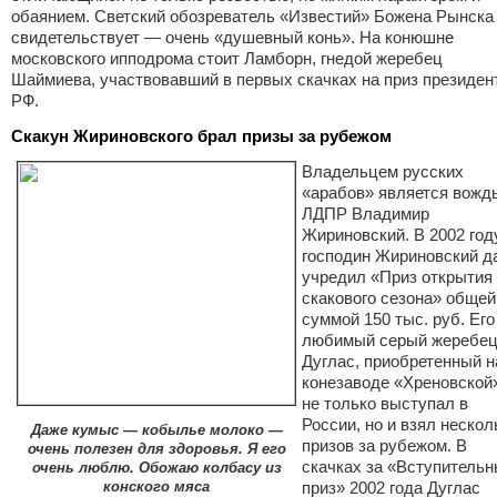
обаянием. Светский обозреватель «Известий» Божена Рынска
свидетельствует — очень «душевный конь». На конюшне
московского ипподрома стоит Ламборн, гнедой жеребец
Шаймиева, участвовавший в первых скачках на приз президен
РФ.
Скакун Жириновского брал призы за рубежом
Владельцем русских
«арабов» является вожд
ЛДПР Владимир
Жириновский. В 2002 год
господин Жириновский д
учредил «Приз открытия
скакового сезона» общей
суммой 150 тыс. руб. Его
любимый серый жеребе
Дуглас, приобретенный н
конезаводе «Хреновской
не только выступал в
России, но и взял нескол
Даже кумыс — кобылье молоко —
призов за рубежом. В
очень полезен для здоровья. Я его
скачках за «Вступитель
очень люблю. Обожаю колбасу из
конского мяса
приз» 2002 года Дуглас