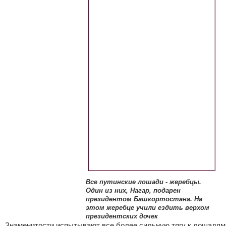
Все путинские лошади - жеребцы.
Один из них, Нагар, подарен
президентом Башкортостана. На
этом жеребце учили ездить верхом
президентских дочек
Знаменитости испытывают все более сильную тягу к лошадям