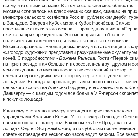
всему, что с ними связано. В этом сезоне светское общество
Москвы собиралось на классических скачках, скачках на приз
министра сельского хозяйства России, рублевском дерби, тур
в Завидове. Впереди Кубок мэра и Кубок Насибова. Самые
престижные скачки этого сезона — прошедшая в июле «Перва
скачка на приз президента». Это мероприятие собрало и
политических тяжеловесов, и тяжеловесов светской жизни.
Москва заразилась «лошадиноманией», и на этой неделе в кл
«Огород» художники представили разукрашенные скульптуры
коней. С подробностями -
Божена Рынска
. Гости «Первой ска
на приз президента» больше интересовались друг другом и со
чем скакунами, но именно после этих состязаний некоторые
сделали первые движения в сторону серьезного увлечения
лошадьми. Благодаря пропагандистам конного спорта — мини
сельского хозяйства Алексею Гордееву и его заместителю Се
Данкверту — с каждым годом все больше VIP-персон склоняе
к покупке лошадей.
К конному спорту по примеру президента пристрастился его
управделами Владимир Кожин. У экс-спикера Геннадия Селез
своя конюшня в Планерном. В конном клубе «Прадар» стоит
лошадь Сергея Ястржембского, и по субботам после тенниса
советник президента несколько часов ездит верхом. Все знают