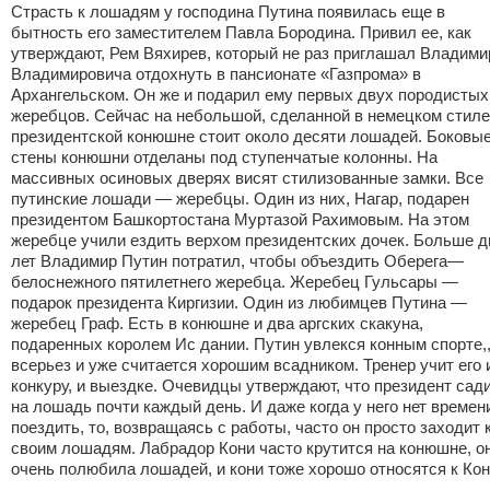
Страсть к лошадям у господина Путина появилась еще в
бытность его заместителем Павла Бородина. Привил ее, как
утверждают, Рем Вяхирев, который не раз приглашал Владими
Владимировича отдохнуть в пансионате «Газпрома» в
Архангельском. Он же и подарил ему первых двух породистых
жеребцов. Сейчас на небольшой, сделанной в немецком стиле
президентской конюшне стоит около десяти лошадей. Боковы
стены конюшни отделаны под ступенчатые колонны. На
массивных осиновых дверях висят стилизованные замки. Все
путинские лошади — жеребцы. Один из них, Нагар, подарен
президентом Башкортостана Муртазой Рахимовым. На этом
жеребце учили ездить верхом президентских дочек. Больше д
лет Владимир Путин потратил, чтобы объездить Оберега—
белоснежного пятилетнего жеребца. Жеребец Гульсары —
подарок президента Киргизии. Один из любимцев Путина —
жеребец Граф. Есть в конюшне и два аргских скакуна,
подаренных королем Ис дании. Путин увлекся конным спорте,,
всерьез и уже считается хорошим всадником. Тренер учит его 
конкуру, и выездке. Очевидцы утверждают, что президент сад
на лошадь почти каждый день. И даже когда у него нет времен
поездить, то, возвращаясь с работы, часто он просто заходит 
своим лошадям. Лабрадор Кони часто крутится на конюшне, о
очень полюбила лошадей, и кони тоже хорошо относятся к Кон