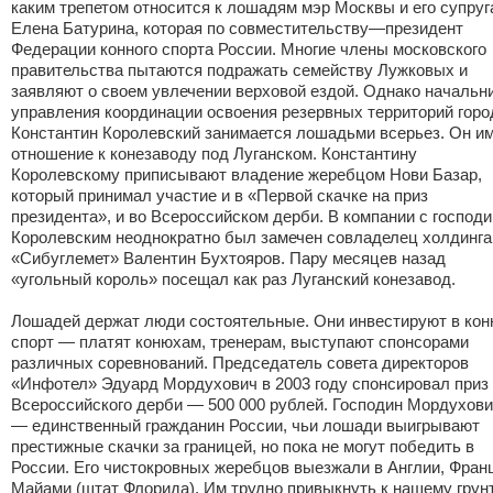
каким трепетом относится к лошадям мэр Москвы и его супруг
Елена Батурина, которая по совместительству—президент
Федерации конного спорта России. Многие члены московского
правительства пытаются подражать семейству Лужковых и
заявляют о своем увлечении верховой ездой. Однако начальн
управления координации освоения резервных территорий горо
Константин Королевский занимается лошадьми всерьез. Он и
отношение к конезаводу под Луганском. Константину
Королевскому приписывают владение жеребцом Нови Базар,
который принимал участие и в «Первой скачке на приз
президента», и во Всероссийском дерби. В компании с господ
Королевским неоднократно был замечен совладелец холдинга
«Сибуглемет» Валентин Бухтояров. Пару месяцев назад
«угольный король» посещал как раз Луганский конезавод.
Лошадей держат люди состоятельные. Они инвестируют в ко
спорт — платят конюхам, тренерам, выступают спонсорами
различных соревнований. Председатель совета директоров
«Инфотел» Эдуард Мордухович в 2003 году спонсировал приз
Всероссийского дерби — 500 000 рублей. Господин Мордухов
— единственный гражданин России, чьи лошади выигрывают
престижные скачки за границей, но пока не могут победить в
России. Его чистокровных жеребцов выезжали в Англии, Фран
Майами (штат Флорида). Им трудно привыкнуть к нашему грунт