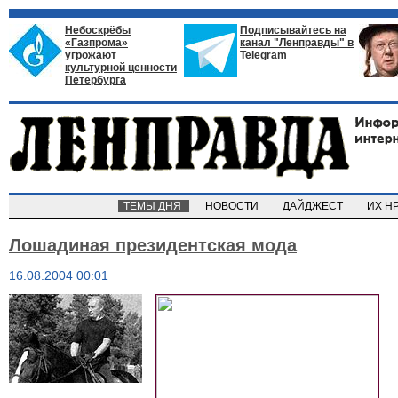
Небоскрёбы
Подписывайтесь на
«Газпрома»
канал "Ленправды" в
угрожают
Telegram
культурной ценности
Петербурга
ТЕМЫ ДНЯ
НОВОСТИ
ДАЙДЖЕСТ
ИХ Н
Лошадиная президентская мода
16.08.2004 00:01