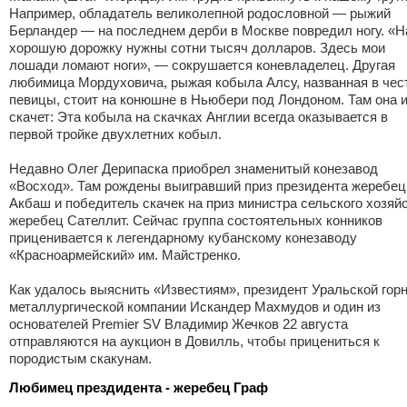
Например, обладатель великолепной родословной — рыжий
Берландер — на последнем дерби в Москве повредил ногу. «Н
хорошую дорожку нужны сотни тысяч долларов. Здесь мои
лошади ломают ноги», — сокрушается коневладелец. Другая
любимица Мордуховича, рыжая кобыла Алсу, названная в чес
певицы, стоит на конюшне в Ньюбери под Лондоном. Там она 
скачет: Эта кобыла на скачках Англии всегда оказывается в
первой тройке двухлетних кобыл.
Недавно Олег Дерипаска приобрел знаменитый конезавод
«Восход». Там рождены выигравший приз президента жеребец
Акбаш и победитель скачек на приз министра сельского хозяй
жеребец Сателлит. Сейчас группа состоятельных конников
приценивается к легендарному кубанскому конезаводу
«Красноармейский» им. Майстренко.
Как удалось выяснить «Известиям», президент Уральской горн
металлургической компании Искандер Махмудов и один из
основателей Premier SV Владимир Жечков 22 августа
отправляются на аукцион в Довилль, чтобы прицениться к
породистым скакунам.
Любимец прездидента - жеребец Граф