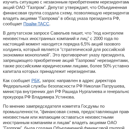
изучить ситуацию с незаконным приобретением нерезидентам
акций ОАО "Газпром". Депутат утверждает, что Объединенная
финансовая группа создала схему, позволяющую нерезидента
владеть акциями "Газпрома" в обход указа президента РФ,
сообщает
Прайм-ТАСС
.
В депутатском запросе Савельев пишет, что "под контролем
неизвестных иностранных компаний и лиц" с 2000 года по
настоящий момент находится порядка 6,5% акций газового
холдинга, который является "стратегической для российской
экономики монополией". Это противоречит указу президента,
запрещающего приобретение акций "Газпрома" нерезидентами,
также российскими юридическими лицами, более 50% уставно
капитала которых принадлежит нерезидентам.
Как сообщает
РБК
, запрос направлен в адрес директора
Федеральной службы безопасности РФ Николая Патрушева,
министра внутренних дел РФ Рашида Нургалиева и генерально
прокурора РФ Владимира Устинова.
По мнению зампредседателя комитета Госдумы по
промышленности, "финансовая схема, предоставляющая прав
неизвестным или желающим оставаться неизвестными
иностранным компаниям и лицам" владеть акциями ОАО
"Газпром", была создана Объединенной финансовой группой.