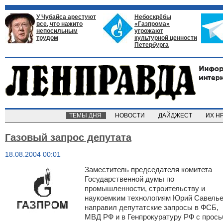
У Чубайса арестуют
Небоскрёбы
все, что нажито
«Газпрома»
непосильным
угрожают
трудом
культурной ценности
Петербурга
ТЕМЫ ДНЯ
НОВОСТИ
ДАЙДЖЕСТ
ИХ Н
Газовый запрос депутата
18.08.2004 00:01
Заместитель председателя комитета
Государственной думы по
промышленности, строительству и
наукоемким технологиям Юрий Савель
направил депутатские запросы в ФСБ,
МВД РФ и в Генпрокуратуру РФ с прось