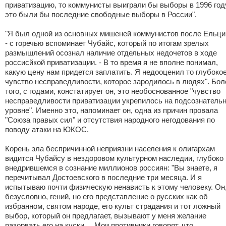
приватизацию, то коммунисты выиграли бы выборы в 1996 году
это были бы последние свободные выборы в России".
"Я был одной из основных мишеней коммунистов после Ельци
- с горечью вспоминает Чубайс, который по итогам зрелых
размышлений осознал наличие отдельных недочетов в ходе
россисйкой приватизации. - В то время я не вполне понимал,
какую цену нам придется заплатить. Я недооценил то глубоко
чувство несправедливости, которое зародилось в людях". Бол
того, с годами, констатирует он, это необоснованное "чувство
несправедливости приватизации укрепилось на подсознатель
уровне". Именно это, напоминает он, одна из причин провала
"Союза правых сил" и отсутствия народного негодования по
поводу атаки на ЮКОС.
Корень зла беспричинной неприязни населения к олигархам
видится Чубайсу в нездоровом культурном наследии, глубоко
внедрившемся в сознание миллионов россиян: "Вы знаете, я
перечитывал Достоевского в последние три месяца. И я
испытываю почти физическую ненависть к этому человеку. Он
безусловно, гений, но его представление о русских как об
избранном, святом народе, его культ страдания и тот ложный
выбор, который он предлагает, вызывают у меня желание
разорвать его на куски ... Мои противники говорят, что