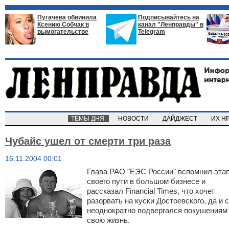
Пугачева обвинила
Подписывайтесь на
Ксению Собчак в
канал "Ленправды" в
вымогательстве
Telegram
ТЕМЫ ДНЯ
НОВОСТИ
ДАЙДЖЕСТ
ИХ Н
Чубайс ушел от смерти три раза
16.11.2004 00:01
Глава РАО "ЕЭС России" вспомнил эта
своего пути в большом бизнесе и
рассказал Financial Times, что хочет
разорвать на куски Достоевского, да и 
неоднократно подвергался покушениям
свою жизнь.