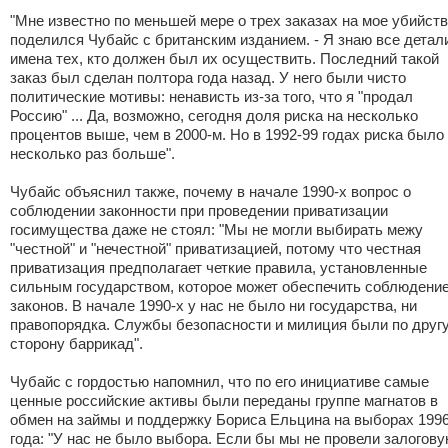
"Мне известно по меньшей мере о трех заказах на мое убийство
поделился Чубайс с британским изданием. - Я знаю все детал
имена тех, кто должен был их осуществить. Последний такой
заказ был сделан полтора года назад. У него были чисто
политические мотивы: ненависть из-за того, что я "продал
Россию" ... Да, возможно, сегодня доля риска на несколько
процентов выше, чем в 2000-м. Но в 1992-99 годах риска было
несколько раз больше".
Чубайс объяснил также, почему в начале 1990-х вопрос о
соблюдении законности при проведении приватизации
госимущества даже не стоял: "Мы не могли выбирать межу
"честной" и "нечестной" приватизацией, потому что честная
приватизация предполагает четкие правила, установленные
сильным государством, которое может обеспечить соблюдени
законов. В начале 1990-х у нас не было ни государства, ни
правопорядка. Службы безопасности и милиция были по друг
сторону баррикад".
Чубайс с гордостью напомнил, что по его инициативе самые
ценные российские активы были переданы группе магнатов в
обмен на займы и поддержку Бориса Ельцина на выборах 199
года: "У нас не было выбора. Если бы мы не провели залогов