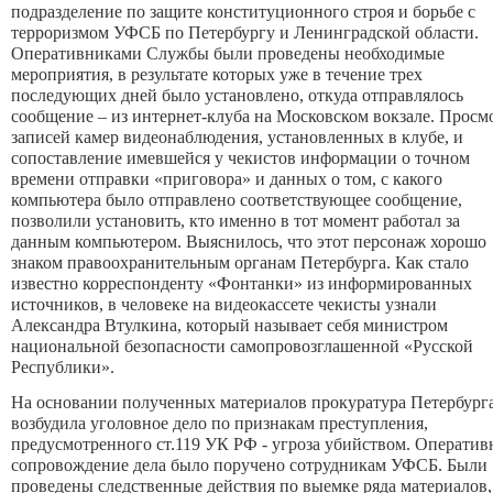
подразделение по защите конституционного строя и борьбе с
терроризмом УФСБ по Петербургу и Ленинградской области.
Оперативниками Службы были проведены необходимые
мероприятия, в результате которых уже в течение трех
последующих дней было установлено, откуда отправлялось
сообщение – из интернет-клуба на Московском вокзале. Просм
записей камер видеонаблюдения, установленных в клубе, и
сопоставление имевшейся у чекистов информации о точном
времени отправки «приговора» и данных о том, с какого
компьютера было отправлено соответствующее сообщение,
позволили установить, кто именно в тот момент работал за
данным компьютером. Выяснилось, что этот персонаж хорошо
знаком правоохранительным органам Петербурга. Как стало
известно корреспонденту «Фонтанки» из информированных
источников, в человеке на видеокассете чекисты узнали
Александра Втулкина, который называет себя министром
национальной безопасности самопровозглашенной «Русской
Республики».
На основании полученных материалов прокуратура Петербург
возбудила уголовное дело по признакам преступления,
предусмотренного ст.119 УК РФ - угроза убийством. Оператив
сопровождение дела было поручено сотрудникам УФСБ. Были
проведены следственные действия по выемке ряда материалов,