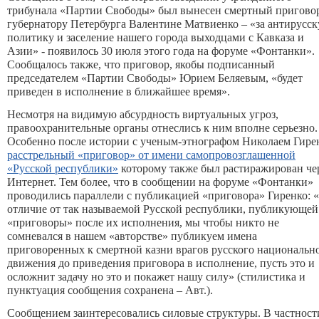
трибунала «Партии Свободы» был вынесен смертный пригово
губернатору Петербурга Валентине Матвиенко – «за антирусс
политику и заселение нашего города выходцами с Кавказа и
Азии» - появилось 30 июля этого года на форуме «Фонтанки».
Сообщалось также, что приговор, якобы подписанный
председателем «Партии Свободы» Юрием Беляевым, «будет
приведен в исполнение в ближайшее время».
Несмотря на видимую абсурдность виртуальных угроз,
правоохранительные органы отнеслись к ним вполне серьезно.
Особенно после истории с ученым-этнографом Николаем Гире
расстрельный «приговор» от имени самопровозглашенной
«Русской республики»
которому также был растиражирован че
Интернет. Тем более, что в сообщении на форуме «Фонтанки»
проводились параллели с публикацией «приговора» Гиренко: 
отличие от так называемой Русской республики, публикующей
«приговоры» после их исполнения, мы чтобы никто не
сомневался в нашем «авторстве» публикуем имена
приговоренных к смертной казни врагов русского национальн
движения до приведения приговора в исполнение, пусть это и
осложнит задачу но это и покажет нашу силу» (стилистика и
пунктуация сообщения сохранена – Авт.).
Сообщением заинтересовались силовые структуры. В частност