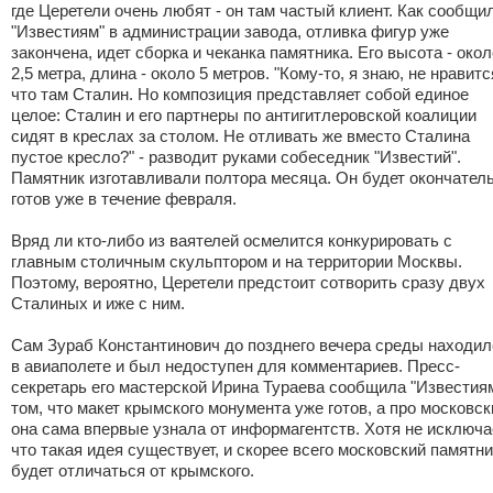
где Церетели очень любят - он там частый клиент. Как сообщи
"Известиям" в администрации завода, отливка фигур уже
закончена, идет сборка и чеканка памятника. Его высота - окол
2,5 метра, длина - около 5 метров. "Кому-то, я знаю, не нравитс
что там Сталин. Но композиция представляет собой единое
целое: Сталин и его партнеры по антигитлеровской коалиции
сидят в креслах за столом. Не отливать же вместо Сталина
пустое кресло?" - разводит руками собеседник "Известий".
Памятник изготавливали полтора месяца. Он будет окончател
готов уже в течение февраля.
Вряд ли кто-либо из ваятелей осмелится конкурировать с
главным столичным скульптором и на территории Москвы.
Поэтому, вероятно, Церетели предстоит сотворить сразу двух
Сталиных и иже с ним.
Сам Зураб Константинович до позднего вечера среды находил
в авиаполете и был недоступен для комментариев. Пресс-
секретарь его мастерской Ирина Тураева сообщила "Известиям
том, что макет крымского монумента уже готов, а про московск
она сама впервые узнала от информагентств. Хотя не исключа
что такая идея существует, и скорее всего московский памятни
будет отличаться от крымского.