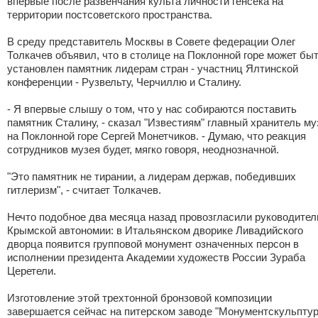
впервые после развенчания культа личности генсека на
территории постсоветского пространства.
В среду представитель Москвы в Совете федерации Олег
Толкачев объявил, что в столице на Поклонной горе может бы
установлен памятник лидерам стран - участниц Ялтинской
конференции - Рузвельту, Черчиллю и Сталину.
- Я впервые слышу о том, что у нас собираются поставить
памятник Сталину, - сказал "Известиям" главный хранитель му
на Поклонной горе Сергей Монетчиков. - Думаю, что реакция
сотрудников музея будет, мягко говоря, неоднозначной.
"Это памятник не тирании, а лидерам держав, победивших
гитлеризм", - считает Толкачев.
Нечто подобное два месяца назад провозгласили руководител
Крымской автономии: в Итальянском дворике Ливадийского
дворца появится групповой монумент означенных персон в
исполнении президента Академии художеств России Зураба
Церетели.
Изготовление этой трехтонной бронзовой композиции
завершается сейчас на питерском заводе "Монументскульптур