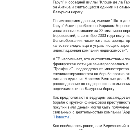
Гаруп" и соседней виллы "Клоше де ла Га
он Антиба и считающихся одними из самы
Лазурном берегу.
По имеющимся данным, имение "Шато де л
Гаруп" были приобретены Борисом Березов
иностранные компании за 22 миллиона ев
Березовский, в сентябре 2003 года получ
Великобритании, числится лишь арендаторо
качестве владельца и управляющего зарег
инвестиционная компания недвижимости".
AFP напоминает, что обстоятельствами по
французская юстиция заинтересовалась в 2
"Тракфина" - подразделения министерства
специализирующегося на борьбе против от
сигнала судья из Марселя Беатрис дель 
расследование по подозрению в отмывании
недвижимости на Лазурном берегу.
Как предполагают в ведущем расследован
борьбе с крупной финансовой преступност
покупки вилл деньги могли быть получены
связанных с деятельностью компании "Аэ
"Новости"
.
Как сообщалось ранее, сам Березовский в