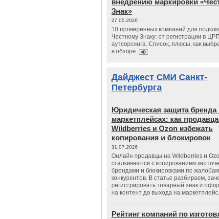
внедрению маркировки «Чес
Знак»
27.05.2026
10 проверенных компаний для подклю
Честному Знаку: от регистрации в ЦР
аутсорсинга. Список, плюсы, как выбр
в обзоре.
Дайджест СМИ Санкт-
Петербурга
Юридическая защита бренда 
маркетплейсах: как продавц
Wildberries и Ozon избежать
копирования и блокировок
31.07.2026
Онлайн продавцы на Wildberries и Oz
сталкиваются с копированием карточе
брендами и блокировками по жалобам
конкурентов. В статье разбираем, зач
регистрировать товарный знак и офо
на контент до выхода на маркетплейс
Рейтинг компаний по изгото