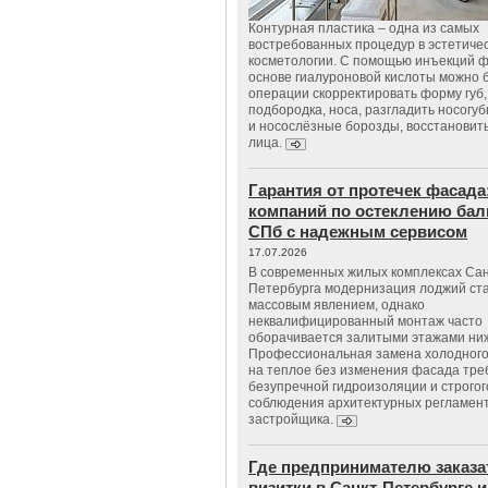
Контурная пластика – одна из самых
востребованных процедур в эстетиче
косметологии. С помощью инъекций 
основе гиалуроновой кислоты можно 
операции скорректировать форму губ, 
подбородка, носа, разгладить носогу
и носослёзные борозды, восстановить
лица.
Гарантия от протечек фасада
компаний по остеклению бал
СПб с надежным сервисом
17.07.2026
В современных жилых комплексах Сан
Петербурга модернизация лоджий ст
массовым явлением, однако
неквалифицированный монтаж часто
оборачивается залитыми этажами ни
Профессиональная замена холодного
на теплое без изменения фасада тре
безупречной гидроизоляции и строгог
соблюдения архитектурных регламен
застройщика.
Где предпринимателю заказа
визитки в Санкт-Петербурге и