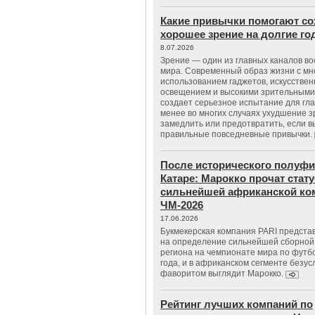
Какие привычки помогают со
хорошее зрение на долгие г
8.07.2026
Зрение — один из главных каналов в
мира. Современный образ жизни с м
использованием гаджетов, искусстве
освещением и высокими зрительными
создает серьезное испытание для гла
менее во многих случаях ухудшение 
замедлить или предотвратить, если 
правильные повседневные привычки.
После исторического полуфи
Катаре: Марокко прочат стату
сильнейшей африканской ко
ЧМ-2026
17.06.2026
Букмекерская компания PARI предста
на определение сильнейшей сборной
региона на чемпионате мира по футб
года, и в африканском сегменте безу
фаворитом выглядит Марокко.
Рейтинг лучших компаний по