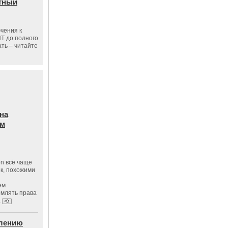
тный
чения к
ПТ до полного
ать – читайте
на
ам
on всё чаще
к, похожими
ем
рмлять права
.
влению