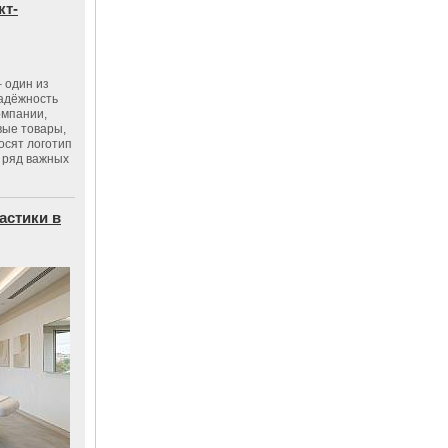
кт-
 один из
адёжность
омпании,
вые товары,
осят логотип
 ряд важных
астики в