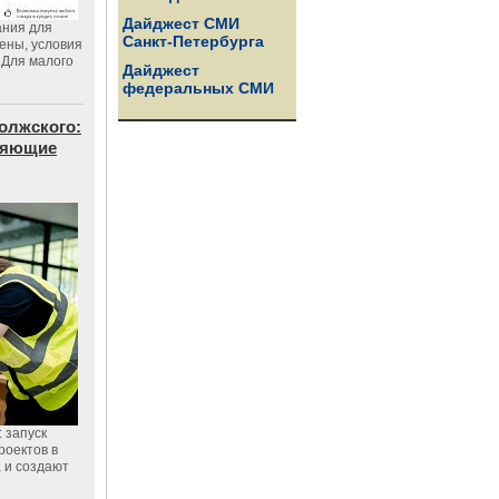
Дайджест СМИ
ания для
Санкт-Петербурга
цены, условия
 Для малого
Дайджест
федеральных СМИ
олжского:
еняющие
 запуск
роектов в
а и создают