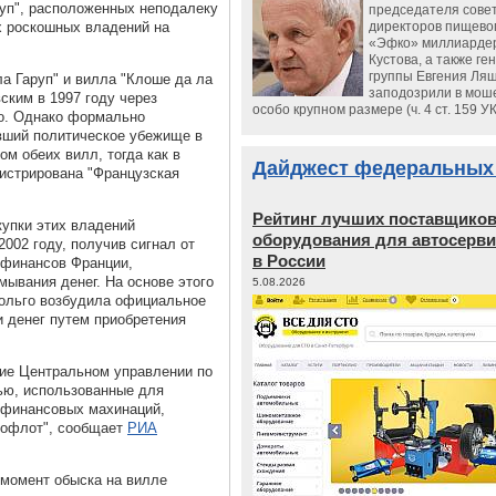
руп", расположенных неподалеку
председателя сове
х роскошных владений на
директоров пищево
«Эфко» миллиарде
Кустова, а также ге
группы Евгения Ляш
а Гаруп" и вилла "Клоше да ла
заподозрили в мош
ским в 1997 году через
особо крупном размере (ч. 4 ст. 159 У
ро. Однако формально
ивший политическое убежище в
м обеих вилл, тогда как в
Дайджест федеральных
истрирована "Французская
Рейтинг лучших поставщико
купки этих владений
оборудования для автосерви
002 году, получив сигнал от
в России
 финансов Франции,
мывания денег. На основе этого
5.08.2026
Вольго возбудила официальное
 денег путем приобретения
ие Центральном управлении по
ью, использованные для
 финансовых махинаций,
рофлот", сообщает
РИА
 момент обыска на вилле