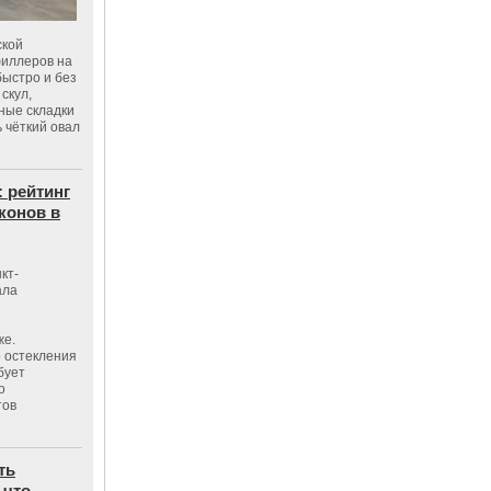
ской
филлеров на
быстро и без
скул,
бные складки
 чёткий овал
: рейтинг
конов в
кт-
ала
же.
 остекления
бует
о
тов
ть
 что