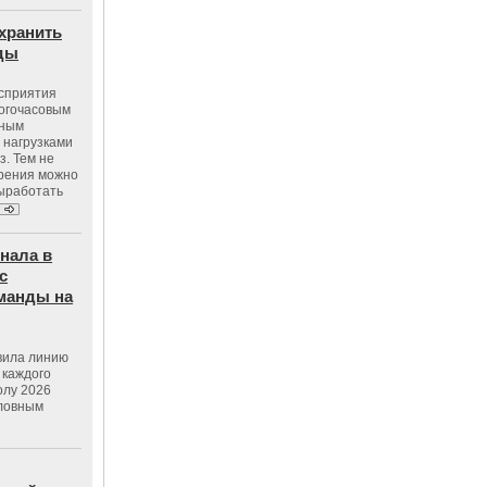
хранить
оды
осприятия
ногочасовым
нным
 нагрузками
з. Тем не
зрения можно
выработать
нала в
с
манды на
вила линию
 каждого
олу 2026
словным