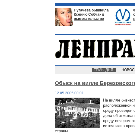
Пугачева обвинила
Ксению Собчак в
вымогательстве
ТЕМЫ ДНЯ
НОВО
Обыск на вилле Березовског
12.05.2005 00:01
На вилле бизнес
расположенной н
среду проведен 
дела об отмыван
среду вечером а
источники в пра
страны.