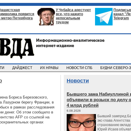
Фашистская
У Чубайса арестуют
Подписыв
символика появится
все, что нажито
канал "Л
в метро Петербурга
непосильным
Telegram
трудом
СТИ
ДАЙДЖЕСТ
ИХ НРАВЫ
НОВОСТИ СПБ
БУДНИ СЕВЕРО-
о
Новости
Бывшего зама Набиуллиной 
мена Бориса Березовского,
объявили в розыск по делу 
а Лазурном берегу Франции, в
4 млрд рублей
обыск в рамках расследования
6.08.2026
ии денег. Об этом сообщило в
Бывший зампред Ба
гентство AFP со ссылкой на
экс-глава Агентства
воохранительных органах
страхованию вкладо
Юрий Исаев объявл