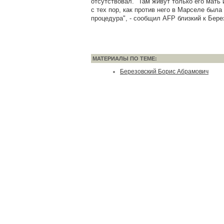
отсутствовал. "Там живут только его мать 
с тех пор, как против него в Марселе был
процедура", - сообщил AFP близкий к Бере
МАТЕРИАЛЫ ПО ТЕМЕ:
Березовский Борис Абрамович