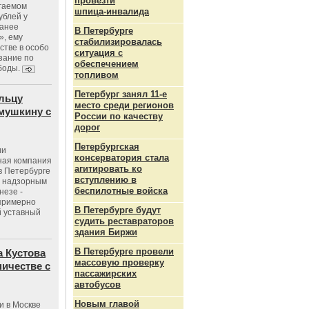
провезти
агаемом
шпица‑инвалида
ублей у
ранее
В Петербурге
», ему
стабилизировалась
тве в особо
ситуация с
зание по
обеспечением
боды.
топливом
Петербург занял 11-е
льцу
место среди регионов
мушкину с
России по качеству
дорог
Петербургская
ии
консерватория стала
ная компания
агитировать ко
в Петербурге
вступлению в
с надзорным
беспилотные войска
незе -
 примерно
В Петербурге будут
 уставный
судить реставраторов
здания Биржи
В Петербурге провели
 Кустова
массовую проверку
ичестве с
пассажирских
автобусов
Новым главой
и в Москве