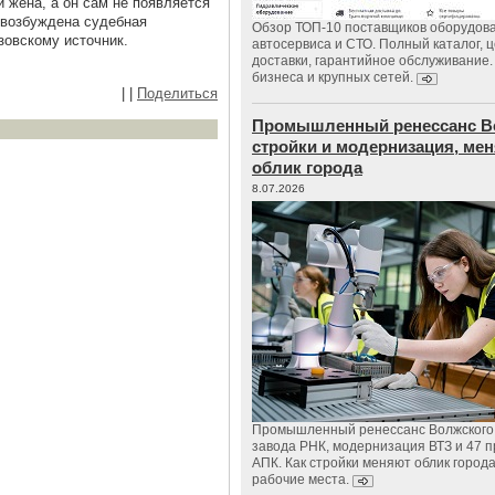
и жена, а он сам не появляется
а возбуждена судебная
Обзор ТОП-10 поставщиков оборудов
зовскому источник.
автосервиса и СТО. Полный каталог, 
доставки, гарантийное обслуживание.
бизнеса и крупных сетей.
|
|
Поделиться
Промышленный ренессанс В
стройки и модернизация, м
облик города
8.07.2026
Промышленный ренессанс Волжского:
завода РНК, модернизация ВТЗ и 47 п
АПК. Как стройки меняют облик город
рабочие места.