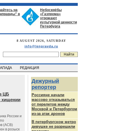
айтесь на
Небоскрёбы
енправды" в
«Газпрома»
угрожают
культурной ценности
Петербурга
8 AUGUST 2026, SATURDAY
info@lenpravda.ru
ЗАПАДА
РЕДАКЦИЯ
Дежурный
репортер
в ЦБ
Россияне начали
о хищении
массово отказываться
от перелетов между
Москвой и Петербургом
из-за атак дронов
нка России и
 по
В петербургском метро
в (АСВ)
девушке не разрешили
ен в розыск