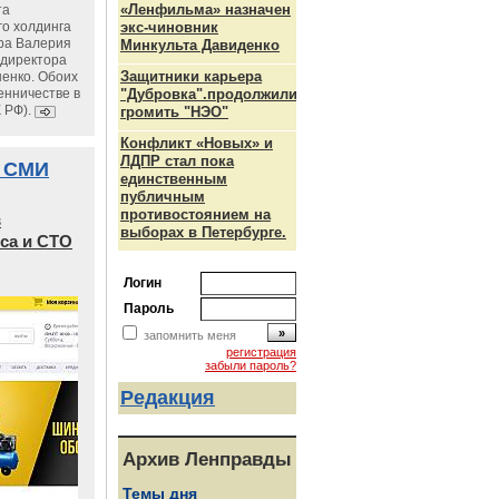
«Ленфильма» назначен
та
го холдинга
экс-чиновник
ра Валерия
Минкульта Давиденко
ндиректора
Защитники карьера
енко. Обоих
енничестве в
"Дубровка".продолжили
К РФ).
громить "НЭО"
Конфликт «Новых» и
ЛДПР стал пока
 СМИ
единственным
публичным
противостоянием на
в
выборах в Петербурге.
са и СТО
Логин
Пароль
запомнить меня
регистрация
забыли пароль?
Редакция
Архив Ленправды
Темы дня