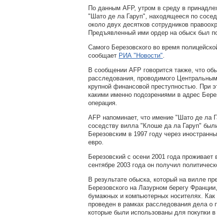
По данным AFP, утром в среду в принадл
"Шато де ла Гаруп", находящееся по сосед
около двух десятков сотрудников правоох
Предъявленный ими ордер на обыск был п
Самого Березовского во время полицейско
сообщает
РИА "Новости"
.
В сообщении AFP говорится также, что об
расследования, проводимого Центральным
крупной финансовой преступностью. При эт
какими именно подозрениями в адрес Бере
операция.
AFP напоминает, что имение "Шато де ла Г
соседству вилла "Клоше да ла Гаруп" был
Березовским в 1997 году через иностранн
евро.
Березовский с осени 2001 года проживает 
сентябре 2003 года он получил политичес
В результате обыска, который
на вилле пр
Березовского на Лазурном берегу Франции
бумажных и компьютерных носителях.
Как
проведен в рамках расследования дела о 
которые были использованы для покупки в