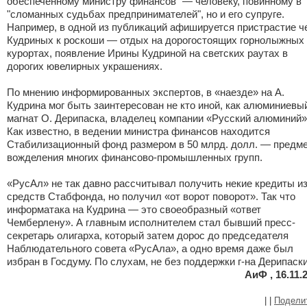
обеспеченному министру финансов" — человеку, повинному в
"сломанных судьбах предпринимателей", но и его супруге.
Например, в
одной из публикаций афишируется пристрастие ч
Кудриных к роскоши
— отдых на дорогостоящих горнолыжных
курортах, появление Ирины Кудриной на светских раутах в
дорогих ювелирных украшениях.
По мнению информированных экспертов, в «наезде» на А.
Кудрина мог быть заинтересован не кто иной, как алюминиевы
магнат О. Дерипаска, владелец компании «Русский алюминий»
Как известно, в ведении министра финансов находится
Стабилизационный фонд размером в 50 млрд. долл. — предм
вожделения многих финансово-промышленных групп.
«РусАл» не так давно рассчитывал получить некие кредиты и
средств Стабфонда, но получил «от ворот поворот». Так что
информатака на Кудрина — это своеобразный «ответ
Чемберлену». А главным исполнителем стал бывший пресс-
секретарь олигарха, который затем дорос до председателя
Наблюдательного совета «РусАла», а одно время даже был
избран в Госдуму. По слухам, не без поддержки г-на Дерипаски.
АиФ , 16.11.
|
|
Подели