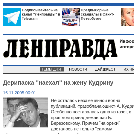
Подписывайтесь на
Предвыборные
канал "Ленправды" в
скандалы в Санкт-
Telegram
Петербурге
ТЕМЫ ДНЯ
НОВОСТИ
ДАЙДЖЕСТ
ИХ Н
Дерипаска "наехал" на жену Кудрину
16.11.2005 00:01
Не осталась незамеченной волна
публикаций, «разоблачающих» А. Кудри
Особенно постаралась одна из газет, в
прошлом принадлежавшая Б.
Березовскому. Причем "на орехи"
досталось не только "самому