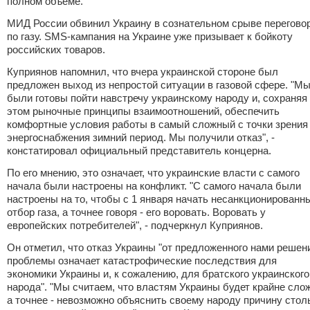
полном объеме.
МИД России
обвинил Украину в сознательном срыве
перегово
по газу. SMS-кампания на Украине
уже призывает к бойкоту
российских товаров.
Куприянов напомнил, что вчера украинской стороне
был
предложен выход
из непростой ситуации в газовой сфере. "М
были готовы пойти навстречу украинскому народу и, сохраняя
этом рыночные принципы взаимоотношений, обеспечить
комфортные условия работы в самый сложный с точки зрения
энергоснабжения зимний период. Мы получили отказ", -
констатировал официальный представитель концерна.
По его мнению, это означает, что украинские власти с самого
начала были настроены на конфликт. "С самого начала были
настроены на то, чтобы с 1 января начать несанкционированн
отбор газа, а точнее говоря - его воровать. Воровать у
европейских потребителей", - подчеркнул Куприянов.
Он отметил, что отказ Украины "от предложенного нами решен
проблемы означает катастрофические последствия для
экономики Украины и, к сожалению, для братского украинского
народа". "Мы считаем, что властям Украины будет крайне сло
а точнее - невозможно объяснить своему народу причину стол