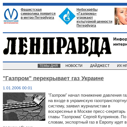
Фашистская
Небоскрёбы
символика появится
«Газпрома»
в метро Петербурга
угрожают
культурной ценности
Петербурга
ТЕМЫ ДНЯ
НОВОСТИ
ДАЙДЖЕСТ
ИХ Н
"Газпром" перекрывает газ Украине
1.01.2006 00:01
"Газпром" начал понижение давления га
на входе в украинскую газотранспортн
систему, заявил журналистам в
воскресенье в Москве пресс-секретарь
главы "Газпрома" Сергей Куприянов. По
словам, экспортный газ в Европу идет в