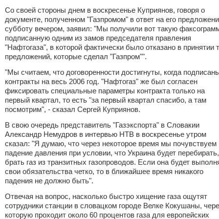
Со своей стороны днем в воскресенье Куприянов, говоря о
документе, полученном "Газпромом" в ответ на его предложени
субботу вечером, заявил: "Мы получили вот такую факсограмм
подписанную одним из замов председателя правления
"Нафтогаза", в которой фактически было отказано в принятии 
предложений, которые сделал "Газпром"".
"Мы считаем, что договоренности достигнуты, когда подписан
контракты на весь 2006 год. "Нафтогаз" же был согласен
фиксировать специальные параметры контракта только на
первый квартал, то есть "за первый квартал спасибо, а там
посмотрим", - сказал Сергей Куприянов.
В свою очередь представитель "Газэкспорта" в Словакии
Александр Немудров в интервью НТВ в воскресенье утром
сказал: "Я думаю, что через некоторое время мы почувствуем
падение давления при условии, что Украина будет перебирать,
брать газ из транзитных газопроводов. Если она будет выполн
свои обязательства четко, то в ближайшее время никакого
падения не должно быть".
Отвечая на вопрос, насколько быстро хищение газа ощутят
сотрудники станции в словацком городе Велке Кокушаны, чер
которую проходит около 60 процентов газа для европейских