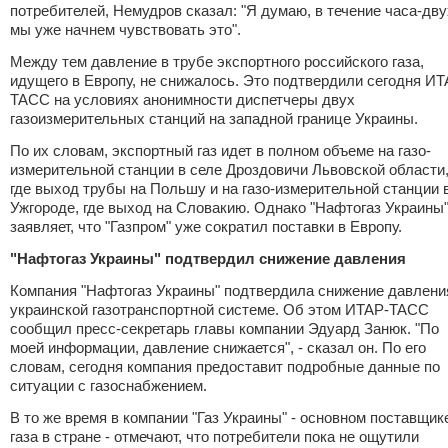
потребителей, Немудров сказал: "Я думаю, в течение часа-дву
мы уже начнем чувствовать это".
Между тем давление в трубе экспортного российского газа,
идущего в Европу, не снижалось. Это подтвердили сегодня ИТ
ТАСС на условиях анонимности диспетчеры двух
газоизмерительных станций на западной границе Украины.
По их словам, экспортный газ идет в полном объеме на газо-
измерительной станции в селе Дроздовичи Львовской области
где выход трубы на Польшу и на газо-измерительной станции 
Ужгороде, где выход на Словакию. Однако "Нафтогаз Украины
заявляет, что "Газпром"
уже сократил поставки
в Европу.
"Нафтогаз Украины" подтвердил снижение давления
Компания "Нафтогаз Украины" подтвердила снижение давлени
украинской газотранспортной системе. Об этом ИТАР-ТАСС
сообщил пресс-секретарь главы компании Эдуард Занюк. "По
моей информации, давление снижается", - сказал он. По его
словам, сегодня компания предоставит подробные данные по
ситуации с газоснабжением.
В то же время в компании "Газ Украины" - основном поставщик
газа в стране - отмечают, что потребители пока не ощутили