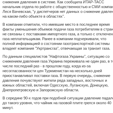
снижения давления в системе. Как сообщила ИТАР-ТАСС
начальник отдела по работе с общественностью и СМИ компа
Леся Вачевская, "у диспетчеров нет данных о снижение давле
на каком-либо объекте в областях".
В компании отметили, что имевшие место в последнее время
факты уменьшения объемов подачи газа потребителям в стра
не связаны с поставками импортного газа, а только с отключе
газа неплательщикам. Ранее в компании подчеркивали, что
полной информацией о состоянии газотранспортной системы
владеет компания "Укртрансгаз", отвечающая за транзит газа.
По данным специалистов "Нафтогаза Украины", ситуацию со
снижением давления газа Украина переживала не один раз, в 
числе последний раз - в прошлом году, когда из-за
несогласованности цен Туркменистан на несколько дней
приостанавливал поставки газа. В первую очередь, снижение
давления почувствуют жители ряда западных, восточных и
южных областей, включая Одесскую, Луганскую, Донецкую,
Днепропетровскую и Запорожскую области.
В середине 90-х годов при подобной ситуации давление падал
до такого уровня, что чайник на газовой плите грелся около 40
минут.