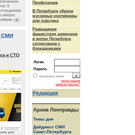
уплаченное
Профсоюзов
но. К
сотрудников
В Петербурге убрали
ь вопрос
мусорные контейнеры
роверки.
для пластика
Размещение
фашистских шевронов
 СМИ
в метро Петербурга
согласовали с
блокадниками
в
са и СТО
Логин
Пароль
запомнить меня
регистрация
забыли пароль?
Редакция
Архив Ленправды
Темы дня
Дайджест СМИ
Санкт-Петербурга
ания для