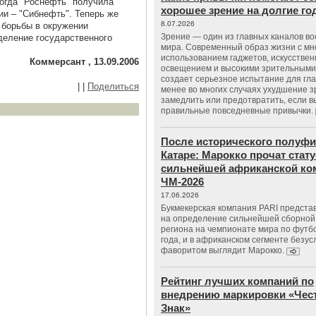
Тогда "Роснефть" получила
хорошее зрение на долгие г
ии – "Сибнефть". Теперь же
8.07.2026
 борьбы в окружении
Зрение — один из главных каналов в
деление государственного
мира. Современный образ жизни с м
использованием гаджетов, искусстве
Коммерсант , 13.09.2006
освещением и высокими зрительными
создает серьезное испытание для гла
|
|
Поделиться
менее во многих случаях ухудшение 
замедлить или предотвратить, если 
правильные повседневные привычки.
После исторического полуфи
Катаре: Марокко прочат стату
сильнейшей африканской ко
ЧМ-2026
17.06.2026
Букмекерская компания PARI предста
на определение сильнейшей сборной
региона на чемпионате мира по футб
года, и в африканском сегменте безу
фаворитом выглядит Марокко.
Рейтинг лучших компаний по
внедрению маркировки «Чес
Знак»