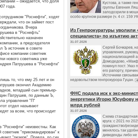
омпании – ожидается, что доля
Кустова, а также ге
007 года.
группы Евгения Ляш
заподозрили в мош
 сотрудником "Роснефти", ходят
особо крупном размере (ч. 4 ст. 159 У
ерждали, что он займет пост
Богданчикова. Вчера
Из Генпрокуратуры уволили 
трушева в "Роснефть"
специалиста» по изъятию ак
ействительно назначен
31.07.2026
 компании, а председателя
Сергей Бочкарев, н
л Ъ источник в совете
управления, руков
офисе компании советник
национализацией а
тки нового советника уже
Домодедово, «Макф
Андрея Патрушева в "Роснефти"
покинул пост. Указ 
его рапорту, причин
Источники связываю
ишь то, что ему 25 лет и он
недовольством генпрокурора Гуцан.
Патрушев окончил Академию
адков, младший сын премьер-
ФНС подала иск к экс-минис
дин Патрушев, по данным Ъ,
энергетики Игорю Юсуфову на
ела управления "П"
млрд рублей
этот отдел называют
едят за всем, что происходит
31.07.2026
Схема стандартная 
круга: с 2021 по 202
гражданство/резид
 "Роснефти" неизвестны. Как
менялось так удобно
й советник "прикомандирован" к
дивиденды либо не
ывают "резерв". Правда, до сих