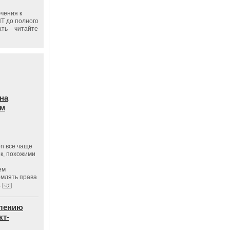
чения к
ПТ до полного
ать – читайте
на
ам
on всё чаще
к, похожими
ем
рмлять права
.
влению
кт-