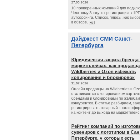
27.05.2026
10 проверенных компаний для подклю
Честному Знаку: от регистрации в ЦР
аутсорсинга. Список, плюсы, как выбр
в обзоре.
Дайджест СМИ Санкт-
Петербурга
Юридическая защита бренда 
маркетплейсах: как продавц
Wildberries и Ozon избежать
копирования и блокировок
31.07.2026
Онлайн продавцы на Wildberries и Oz
сталкиваются с копированием карточе
брендами и блокировками по жалобам
конкурентов. В статье разбираем, зач
регистрировать товарный знак и офо
на контент до выхода на маркетплейс
Рейтинг компаний по изгото
сувениров с логотипом в Сан
Петербурге, у которых есть