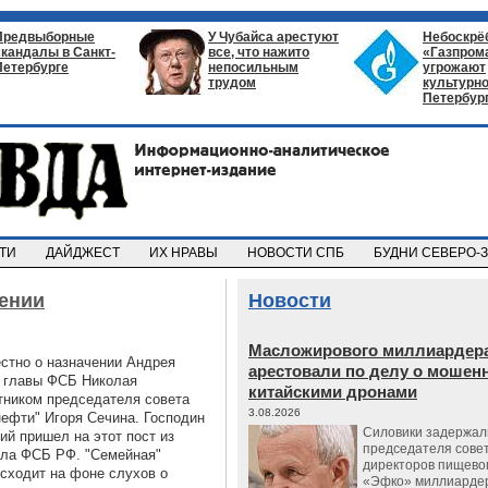
Предвыборные
У Чубайса арестуют
Небоскрё
скандалы в Санкт-
все, что нажито
«Газпром
Петербурге
непосильным
угрожают
трудом
культурно
Петербур
СТИ
ДАЙДЖЕСТ
ИХ НРАВЫ
НОВОСТИ СПБ
БУДНИ СЕВЕРО-
лении
Новости
Масложирового миллиардера
естно о назначении Андрея
арестовали по делу о мошенн
 главы ФСБ Николая
китайскими дронами
тником председателя совета
3.08.2026
нефти" Игоря Сечина. Господин
Силовики задержал
й пришел на этот пост из
председателя сове
ела ФСБ РФ. "Семейная"
директоров пищево
сходит на фоне слухов о
«Эфко» миллиарде