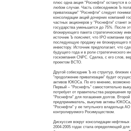
плюс одна акция "Роснефти" останутся в с
любом случае. Часть собеседников Ъ пола
приватизации" "Роснефти" следует понима
консолидации акций дочерних компаний гос
частных акционеров у "Роснефти" станет з
государства уменьшится до 75%. После э
блокирующего пакета стратегическому инве
источник Ъ поясняет, что IPO компании пр
последующую продажу ее блокирующего па
инвестору. Источник предполагает, что сд
будущего года и в роли стратегического и
госкомпания CNPC. Сделка, с его слов, ве
проектом ВСТО.
Другой собеседник Ъ из структур, близких 
"продолжение приватизации" будет осущес
активов ЮКОСа. По его мнению, возможно 
Первый – "Роснефть" самостоятельно вык
потребует от правительства разрешения пр
"Роснефти" для погашения долгов. Второй 
предприниматель, выкупив активы ЮКОСа, 
"Роснефти" у ее титульного владельца АО 
контролируемого Росимуществом.
Дискуссия вокруг консолидации нефтяных а
2004-2005 годах стала определяющей для 