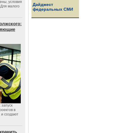
цены, условия
Дайджест
 Для малого
федеральных СМИ
олжского:
еняющие
 запуск
роектов в
а и создают
хранить