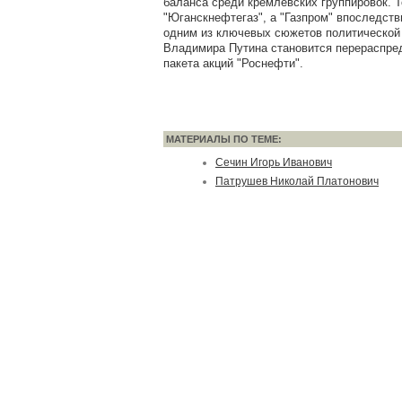
баланса среди кремлевских группировок. 
"Юганскнефтегаз", а "Газпром" впоследств
одним из ключевых сюжетов политической
Владимира Путина становится перераспре
пакета акций "Роснефти".
МАТЕРИАЛЫ ПО ТЕМЕ:
Сечин Игорь Иванович
Патрушев Николай Платонович