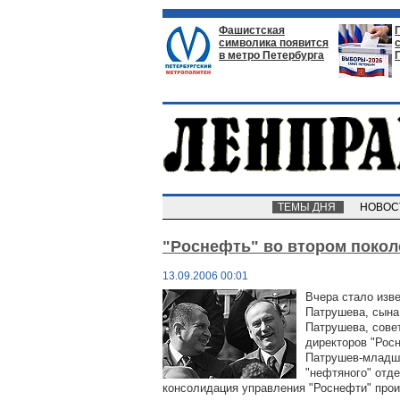
Фашистская
символика появится
в метро Петербурга
ТЕМЫ ДНЯ
НОВО
"Роснефть" во втором поко
13.09.2006 00:01
Вчера стало изв
Патрушева, сына
Патрушева, сове
директоров "Рос
Патрушев-младши
"нефтяного" отд
консолидация управления "Роснефти" прои