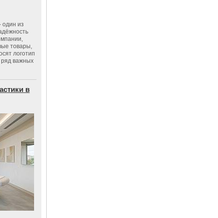
 один из
адёжность
омпании,
вые товары,
осят логотип
 ряд важных
астики в