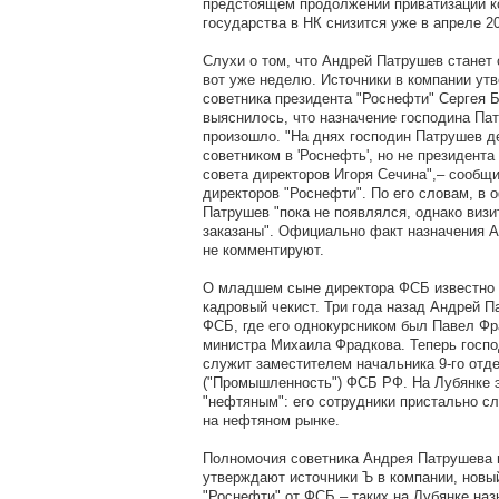
предстоящем продолжении приватизации к
государства в НК снизится уже в апреле 2
Слухи о том, что Андрей Патрушев станет
вот уже неделю. Источники в компании утв
советника президента "Роснефти" Сергея 
выяснилось, что назначение господина Па
произошло. "На днях господин Патрушев д
советником в 'Роснефть', но не президента
совета директоров Игоря Сечина",– сообщи
директоров "Роснефти". По его словам, в 
Патрушев "пока не появлялся, однако визи
заказаны". Официально факт назначения 
не комментируют.
О младшем сыне директора ФСБ известно л
кадровый чекист. Три года назад Андрей 
ФСБ, где его однокурсником был Павел Фр
министра Михаила Фрадкова. Теперь госпо
служит заместителем начальника 9-го отд
("Промышленность") ФСБ РФ. На Лубянке 
"нефтяным": его сотрудники пристально сл
на нефтяном рынке.
Полномочия советника Андрея Патрушева в
утверждают источники Ъ в компании, новы
"Роснефти" от ФСБ – таких на Лубянке наз