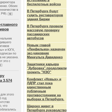
вступлению в
ндиректора
беспилотные войска
енко. Обоих
енничестве в
В Петербурге будут
К РФ).
судить реставраторов
здания Биржи
«главного
В Петербурге провели
тивов
массовую проверку
пассажирских
автобусов
ачальник
одившего
Новым главой
ктивов
«Ленфильма» назначен
ы» и ЮГК,
экс-чиновник
подписан по
Минкульта Давиденко
а не указана.
т это с
Защитники карьера
"Дубровка".продолжили
громить "НЭО"
тру
Конфликт «Новых» и
 3,574
ЛДПР стал пока
единственным
публичным
для этого
противостоянием на
5 год
выборах в Петербурге.
ентство
, что
Широко живет в
 облагались
Петербурге руководство