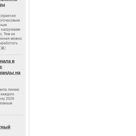
оды
осприятия
ногочасовым
нным
 нагрузками
з. Тем не
зрения можно
выработать
нала в
с
манды на
вила линию
 каждого
олу 2026
словным
тный