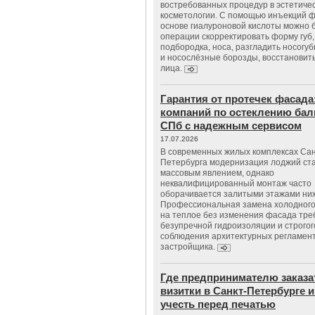
востребованных процедур в эстетиче
косметологии. С помощью инъекций 
основе гиалуроновой кислоты можно 
операции скорректировать форму губ, 
подбородка, носа, разгладить носогу
и носослёзные борозды, восстановить
лица.
Гарантия от протечек фасада
компаний по остеклению бал
СПб с надежным сервисом
17.07.2026
В современных жилых комплексах Сан
Петербурга модернизация лоджий ст
массовым явлением, однако
неквалифицированный монтаж часто
оборачивается залитыми этажами ни
Профессиональная замена холодного
на теплое без изменения фасада тре
безупречной гидроизоляции и строгог
соблюдения архитектурных регламен
застройщика.
Где предпринимателю заказа
визитки в Санкт-Петербурге и
учесть перед печатью