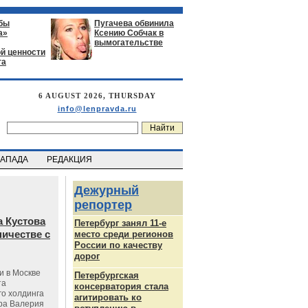
бы
Пугачева обвинила
а»
Ксению Собчак в
вымогательстве
й ценности
га
6 AUGUST 2026, THURSDAY
info@lenpravda.ru
ЗАПАДА
РЕДАКЦИЯ
Дежурный
репортер
 Кустова
Петербург занял 11-е
ичестве с
место среди регионов
России по качеству
дорог
и в Москве
Петербургская
та
консерватория стала
го холдинга
агитировать ко
ра Валерия