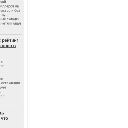
ской
филлеров на
быстро и без
скул,
бные складки
 чёткий овал
: рейтинг
конов в
кт-
ала
же.
 остекления
бует
о
тов
ть
 что