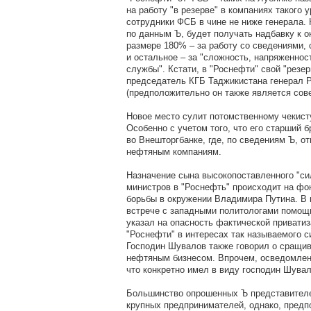
на работу "в резерве" в компаниях такого
сотрудники ФСБ в чине не ниже генерала.
по данным Ъ, будет получать надбавку к о
размере 180% – за работу со сведениями,
и остальное – за "сложность, напряженно
службы". Кстати, в "Роснефти" свой "резер
председатель КГБ Таджикистана генерал Р
(предположительно он также является сов
Новое место сулит потомственному чекист
Особенно с учетом того, что его старший 
во Внешторгбанке, где, по сведениям Ъ, о
нефтяным компаниям.
Назначение сына высокопоставленного "си
министров в "Роснефть" происходит на фон
борьбы в окружении Владимира Путина. В 
встрече с западными политологами помощ
указал на опасность фактической приватиз
"Роснефти" в интересах так называемого с
Господин Шувалов также говорил о сращив
нефтяным бизнесом. Впрочем, осведомлен
что конкретно имел в виду господин Шува
Большинство опрошенных Ъ представителе
крупных предпринимателей, однако, предп