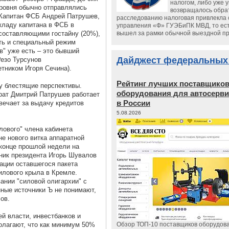
налогом, либо уже 
 уровня обычно отправлялись
возвращалось обрат
 Капитан ФСБ Андрей Патрушев,
расследованию налоговая привлекла 
кладу капитана в ФСБ в
управления «Ф» ГУЭБиПК МВД, то ест
 составляющими гостайну (20%),
вышел за рамки обычной выездной п
сть и специальный режим
в" уже есть – это бывший
Дайджест федеральных
езо Турсунов
етником Игоря Сечина).
Рейтинг лучших поставщико
у блестящие перспективы.
оборудования для автосерви
брат Дмитрий Патрушев работает
в России
твечает за выдачу кредитов
5.08.2026
лового" члена кабинета
е нового витка аппаратной
конце прошлой недели на
ник президента Игорь Шувалов
ации оставшегося пакета
илового крыла в Кремле.
ании "силовой олигархии" с
ные источники Ъ не понимают,
лов.
й власти, инвестбанков и
олагают, что как минимум 50%
Обзор ТОП-10 поставщиков оборудов