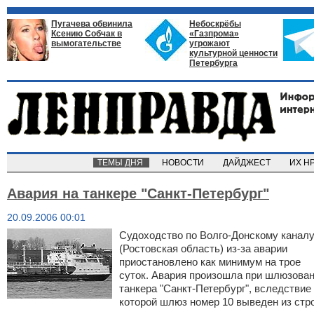
Пугачева обвинила
Небоскрёбы
Ксению Собчак в
«Газпрома»
вымогательстве
угрожают
культурной ценности
Петербурга
ТЕМЫ ДНЯ
НОВОСТИ
ДАЙДЖЕСТ
ИХ Н
Авария на танкере "Санкт-Петербург"
20.09.2006 00:01
Судоходство по Волго-Донскому канал
(Ростовская область) из-за аварии
приостановлено как минимум на трое
суток. Авария произошла при шлюзова
танкера "Санкт-Петербург", вследствие
которой шлюз номер 10 выведен из стро