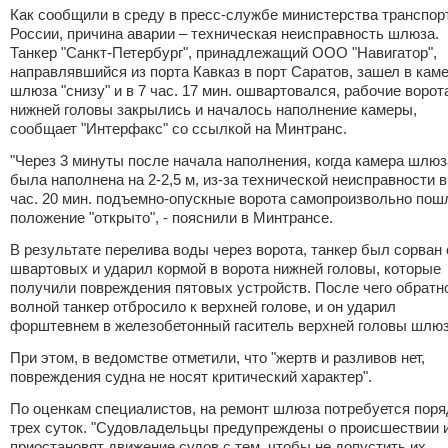
Как сообщили в среду в пресс-службе министерства транспор
России, причина аварии – техническая неисправность шлюза.
Танкер "Санкт-Петербург", принадлежащий ООО "Навигатор",
направлявшийся из порта Кавказ в порт Саратов, зашел в кам
шлюза "снизу" и в 7 час. 17 мин. ошвартовался, рабочие ворот
нижней головы закрылись и началось наполнение камеры,
сообщает "Интерфакс" со ссылкой на Минтранс.
"Через 3 минуты после начала наполнения, когда камера шлюз
была наполнена на 2-2,5 м, из-за технической неисправности в
час. 20 мин. подъемно-опускные ворота самопроизвольно пош
положение "открыто", - пояснили в Минтрансе.
В результате перелива воды через ворота, танкер был сорван 
швартовых и ударил кормой в ворота нижней головы, которые
получили повреждения пятовых устройств. После чего обратн
волной танкер отбросило к верхней голове, и он ударил
форштевнем в железобетонный гаситель верхней головы шлюз
При этом, в ведомстве отметили, что "жертв и разливов нет,
повреждения судна не носят критический характер".
По оценкам специалистов, на ремонт шлюза потребуется поря
трех суток. "Судовладельцы предупреждены о происшествии 
приостановят движение судов с тем, чтобы не допустить их