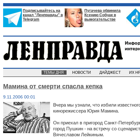
Подписывайтесь на
Пугачева обвинила
канал "Ленправды" в
Ксению Собчак в
Telegram
вымогательстве
ТЕМЫ ДНЯ
НОВОСТИ
ДАЙДЖЕСТ
ИХ Н
Мамина от смерти спасла кепка
9.11.2006 00:01
Вчера мы узнали, что избили известног
кинорежиссера Юрия Мамина.
Он приехал в пригород Санкт-Петербург
город Пушкин - на встречу со сценарис
Вячеславом Лейкиным.