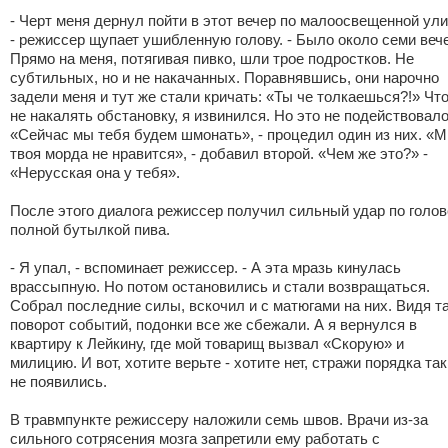
- Черт меня дернул пойти в этот вечер по малоосвещенной ули
- режиссер щупает ушибленную голову. - Было около семи веч
Прямо на меня, потягивая пивко, шли трое подростков. Не
субтильных, но и не накачанных. Поравнявшись, они нарочно
задели меня и тут же стали кричать: «Ты че толкаешься?!» Чт
не накалять обстановку, я извинился. Но это не подействовало
«Сейчас мы тебя будем шмонать», - процедил один из них. «М
твоя морда не нравится», - добавил второй. «Чем же это?» -
«Нерусская она у тебя».
После этого диалога режиссер получил сильный удар по голов
полной бутылкой пива.
- Я упал, - вспоминает режиссер. - А эта мразь кинулась
врассыпную. Но потом остановились и стали возвращаться.
Собрал последние силы, вскочил и с матюгами на них. Видя т
поворот событий, подонки все же сбежали. А я вернулся в
квартиру к Лейкину, где мой товарищ вызвал «Скорую» и
милицию. И вот, хотите верьте - хотите нет, стражи порядка так
не появились.
В травмпункте режиссеру наложили семь швов. Врачи из-за
сильного сотрясения мозга запретили ему работать с