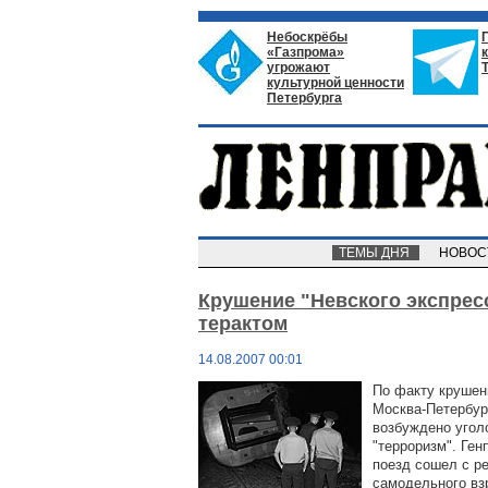
Небоскрёбы
«Газпрома»
угрожают
культурной ценности
Петербурга
ТЕМЫ ДНЯ
НОВО
Крушение "Невского экспрес
терактом
14.08.2007 00:01
По факту крушен
Москва-Петербур
возбуждено угол
"терроризм". Ген
поезд сошел с ре
самодельного вз