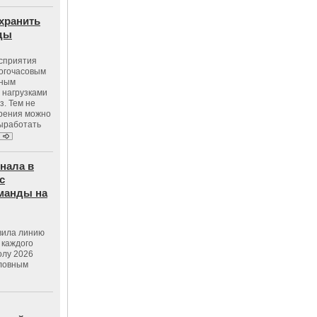
хранить
оды
осприятия
ногочасовым
нным
 нагрузками
з. Тем не
зрения можно
выработать
нала в
с
манды на
вила линию
 каждого
олу 2026
словным