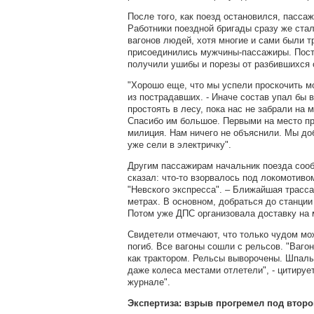
После того, как поезд остановился, пасса
Работники поездной бригады сразу же ста
вагонов людей, хотя многие и сами были 
присоединились мужчины-пассажиры. Пос
получили ушибы и порезы от разбившихся 
"Хорошо еще, что мы успели проскочить мо
из пострадавших. - Иначе состав упал бы 
простоять в лесу, пока нас не забрали на
Спасибо им большое. Первыми на место пр
милиция. Нам ничего не объяснили. Мы до
уже сели в электричку".
Другим пассажирам начальник поезда сооб
сказал: что-то взорвалось под локомотиво
"Невского экспресса". – Ближайшая трасса
метрах. В основном, добраться до станци
Потом уже ДПС организовала доставку на 
Свидетели отмечают, что только чудом мож
погиб. Все вагоны сошли с рельсов. "Ваг
как трактором. Рельсы выворочены. Шпалы
даже колеса местами отлетели", - цитируе
журнале".
Экспертиза: взрыв прогремел под втор