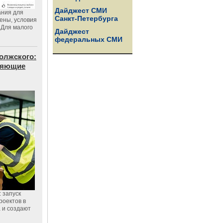
Дайджест СМИ
ания для
Санкт-Петербурга
цены, условия
 Для малого
Дайджест
федеральных СМИ
олжского:
еняющие
 запуск
роектов в
а и создают