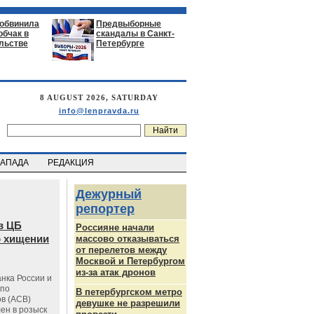
 обвинила
Предвыборные
обчак в
скандалы в Санкт-
льстве
Петербурге
8 AUGUST 2026, SATURDAY
info@lenpravda.ru
ЗАПАДА
РЕДАКЦИЯ
Дежурный
репортер
в ЦБ
Россияне начали
о хищении
массово отказываться
от перелетов между
Москвой и Петербургом
из-за атак дронов
нка России и
 по
В петербургском метро
в (АСВ)
девушке не разрешили
ен в розыск