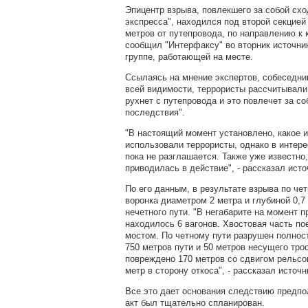
Эпицентр взрыва, повлекшего за собой схо
экспресса", находился под второй секцией
метров от путепровода, по направлению к 
сообщил "Интерфаксу" во вторник источни
группе, работающей на месте.
Ссылаясь на мнение экспертов, собеседни
всей видимости, террористы рассчитывали 
рухнет с путепровода и это повлечет за с
последствия".
"В настоящий момент установлено, какое 
использовали террористы, однако в интер
пока не разглашается. Также уже известно
приводилась в действие", - рассказал исто
По его данным, в результате взрыва по че
воронка диаметром 2 метра и глубиной 0,7
нечетного пути. "В негабарите на момент 
находилось 6 вагонов. Хвостовая часть по
мостом. По четному пути разрушен полност
750 метров пути и 50 метров несущего тро
повреждено 170 метров со сдвигом рельсо
метр в сторону откоса", - рассказал источн
Все это дает основания следствию предпо
акт был тщательно спланирован.