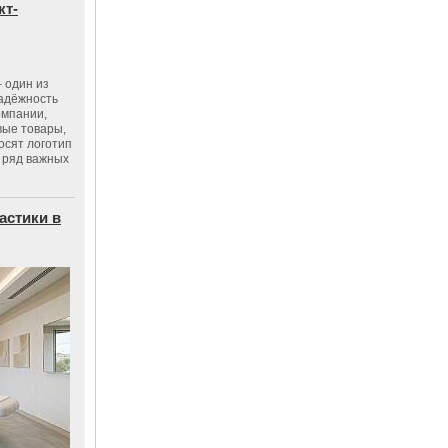
кт-
 один из
адёжность
омпании,
вые товары,
осят логотип
 ряд важных
астики в