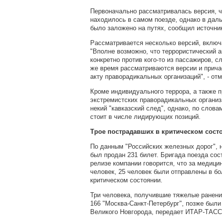
Первоначально рассматривалась версия, ч
находилось в самом поезде, однако в даль
было заложено на путях, сообщил источни
Рассматривается несколько версий, включ
"Вполне возможно, что террористический а
конкретно против кого-то из пассажиров, 
же время рассматриваются версии и прича
акту праворадикальных организаций", - от
Кроме индивидуального террора, а также п
экстремистских праворадикальных организ
некий "кавказский след", однако, по слова
стоит в числе лидирующих позиций.
Трое пострадавших в критическом сост
По данным "Российских железных дорог", н
был продан 231 билет. Бригада поезда сост
релизе компании говорится, что за медиц
человек, 25 человек были отправлены в бол
критическом состоянии.
Три человека, получившие тяжелые ранени
166 "Москва-Санкт-Петербург", позже был
Великого Новгорода, передает ИТАР-ТАСС