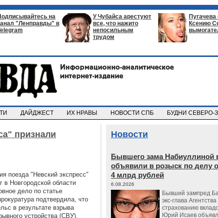
Подписывайтесь на
У Чубайса арестуют
Пугачева
канал "Ленправды" в
все, что нажито
Ксению С
Telegram
непосильным
вымогате
трудом
СТИ
ДАЙДЖЕСТ
ИХ НРАВЫ
НОВОСТИ СПБ
БУДНИ СЕВЕРО-
са" признали
Новости
Бывшего зама Набиуллиной 
объявили в розыск по делу 
ия поезда "Невский экспресс"
4 млрд рублей
г в Новгородской области
6.08.2026
овное дело по статье
Бывший зампред Ба
прокуратура подтвердила, что
экс-глава Агентства
льс в результате взрыва
страхованию вкладо
Юрий Исаев объявл
рывного устройства (СВУ),