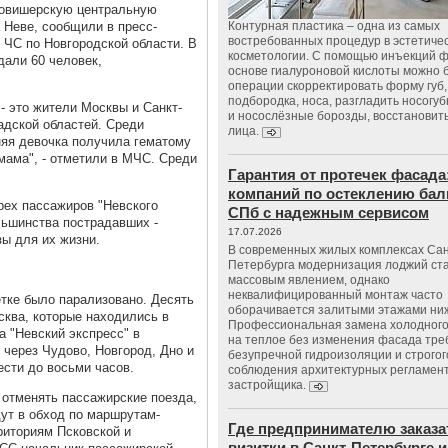
ловишерскую центральную
 Неве, сообщили в пресс-
Контурная пластика – одна из самых
востребованных процедур в эстетиче
 ЧС по Новгородской области. В
косметологии. С помощью инъекций 
дали 60 человек,
основе гиалуроновой кислоты можно 
операции скорректировать форму губ, 
подбородка, носа, разгладить носогу
 это жители Москвы и Санкт-
и носослёзные борозды, восстановить
адской областей. Среди
лица.
няя девочка получила гематому
мама", - отметили в МЧС. Среди
Гарантия от протечек фасада
компаний по остеклению бал
рех пассажиров "Невского
СПб с надежным сервисом
льшинства пострадавших -
17.07.2026
ы для их жизни.
В современных жилых комплексах Сан
Петербурга модернизация лоджий ст
массовым явлением, однако
неквалифицированный монтаж часто
етке было парализовано. Десять
оборачивается залитыми этажами ни
сква, которые находились в
Профессиональная замена холодного
а "Невский экспресс" в
на теплое без изменения фасада тре
 через Чудово, Новгород, Дно и
безупречной гидроизоляции и строгог
ести до восьми часов.
соблюдения архитектурных регламен
застройщика.
 отменять пассажирские поезда,
дут в обход по маршрутам-
Где предпринимателю заказа
риториям Псковской и
визитки в Санкт-Петербурге и