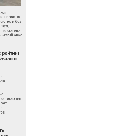
ской
филлеров на
быстро и без
скул,
бные складки
 чёткий овал
: рейтинг
конов в
кт-
ала
же.
 остекления
бует
о
тов
ть
 что