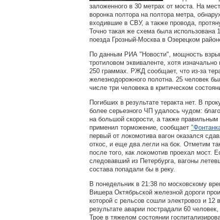
заложенного в 30 метрах от моста. На мес
воронка полтора на полтора метра, обнар
входившие в СВУ, а также провода, протян
Точно такая же схема была использована 
поезда Грозный-Москва в Озерецком район
По данным РИА "Новости", мощность взрыв
тротиловом эквиваленте, хотя изначально 
250 граммах. РЖД сообщает, что из-за тер
железнодорожного полотна. 25 человек бы
числе три человека в критическом состоян
Погибших в результате теракта нет. В прок
более серьезного ЧП удалось чудом: благо
на большой скорости, а также правильным
применил торможение, сообщает
"Фонтанка
первый от локомотива вагон оказался сдав
откос, и еще два легли на бок. Отметим та
после того, как локомотив проехал мост. Е
следовавший из Петербурга, вагоны летев
состава попадали бы в реку.
В понедельник в 21:38 по московскому вре
Вишера Октябрьской железной дороги прои
которой с рельсов сошли электровоз и 12 
результате аварии пострадали 60 человек,
Трое в тяжелом состоянии госпитализиро