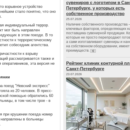
сувениров с логотипом в Сан
то взрывное устройство
Петербурге, у которых есть
нейшем стало понятно, что оно
собственное производство
к.
25.07.2026
Наличие собственного производства –
ая индивидуальный террор.
ключевых факторов, определяющих н
кт мог быть направлен
поставщика сувенирной продукции. К
следующих в этом поезде. В то
которые не просто перепродают гото
стности к террористическому
а сами изготавливают сувениры и нан
метил собеседник агентства.
на собственном оборудовании, имеют
преимуществ.
ричастности к взрыву
аций рассматривается также и
Рейтинг клиник контурной пл
м оперативников, эта версия не
Санкт-Петербурге
23.07.2026
оянии
а поезд "Невский экспресс"
ояла из 20 человек. В пресс-
инской помощью обратились 60
ьницы, в том числе трое - в
я при крушении поезда номер
и направлены в больницы
.