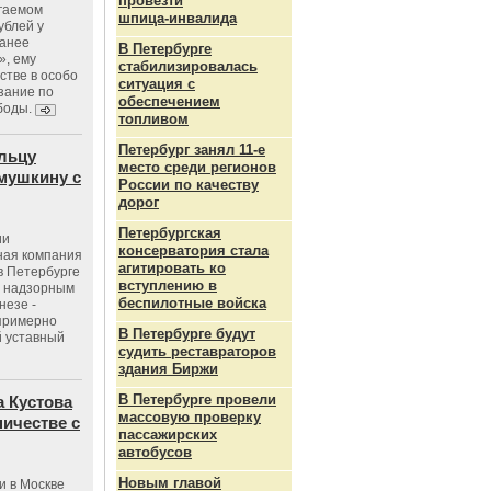
провезти
агаемом
шпица‑инвалида
ублей у
ранее
В Петербурге
», ему
стабилизировалась
тве в особо
ситуация с
зание по
обеспечением
боды.
топливом
Петербург занял 11-е
льцу
место среди регионов
мушкину с
России по качеству
дорог
Петербургская
ии
консерватория стала
ная компания
агитировать ко
в Петербурге
вступлению в
с надзорным
беспилотные войска
незе -
 примерно
В Петербурге будут
 уставный
судить реставраторов
здания Биржи
В Петербурге провели
 Кустова
массовую проверку
ичестве с
пассажирских
автобусов
Новым главой
и в Москве