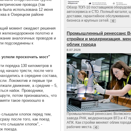
ектрические провода (так
Обзор ТОП-10 поставщиков оборудов
ма была использована 12 июня
автосервиса и СТО. Полный каталог, 
сква
в Озерецком районе
доставки, гарантийное обслуживание.
бизнеса и крупных сетей.
оящий момент ожидают решения
Промышленный ренессанс В
и железнодорожное полотно и
ыкание аналогичных проводов и
стройки и модернизация, м
ли подсоединены к
облик города
8.07.2026
 успели проскочить мост"
ти порядка 130 километров в
зд начало трясти, после чего
 находились в середине состава,
исли. Локомотив и первые три
лжали движение, а средние – 5,
аться набок. Проводники,
шруте, потом признавались, что
памяти такое произошло в
Промышленный ренессанс Волжского:
о слышали хлопок перед тем,
завода РНК, модернизация ВТЗ и 47 п
сразу после того, как поезд
АПК. Как стройки меняют облик город
 что слышали хлопок", -
рабочие места.
ок поезда.