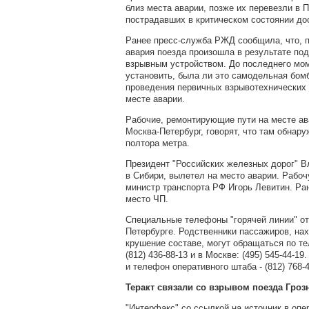
близ места аварии, позже их перевезли в 
пострадавших в критическом состоянии до
Ранее пресс-служба РЖД сообщила, что, 
авария поезда произошла в результате по
взрывным устройством. До последнего мом
установить, была ли это самодельная бом
проведения первичных взрывотехнических 
месте аварии.
Рабочие, ремонтирующие пути на месте ав
Москва-Петербург, говорят, что там обнару
полтора метра.
Президент "Российских железных дорог" 
в Сибири, вылетел на место аварии. Рабоч
министр транспорта РФ Игорь Левитин. Ра
место ЧП.
Специальные телефоны "горячей линии" от
Петербурге. Родственники пассажиров, на
крушение составе, могут обращаться по те
(812) 436-88-13 и в Москве: (495) 545-44-1
и телефон оперативного штаба - (812) 768-4
Теракт связали со взрывом поезда Гро
"Интерфакс" со ссылкой на источник в опе