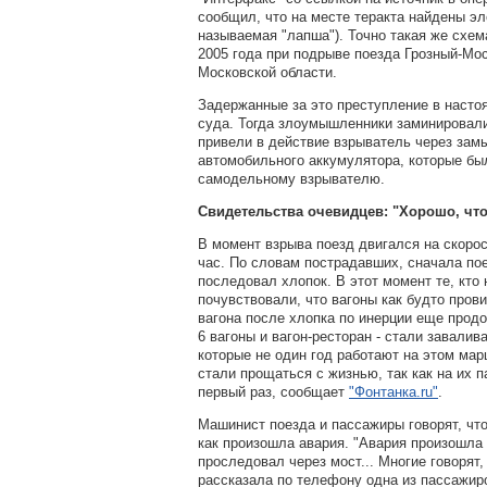
сообщил, что на месте теракта найдены эл
называемая "лапша"). Точно такая же схе
2005 года
при подрыве поезда Грозный-Мо
Московской области.
Задержанные за это преступление в наст
суда. Тогда злоумышленники заминировал
привели в действие взрыватель через зам
автомобильного аккумулятора, которые бы
самодельному взрывателю.
Свидетельства очевидцев: "Хорошо, что
В момент взрыва поезд двигался на скорос
час. По словам пострадавших, сначала пое
последовал хлопок. В этот момент те, кто
почувствовали, что вагоны как будто пров
вагона после хлопка по инерции еще продо
6 вагоны и вагон-ресторан - стали завалив
которые не один год работают на этом мар
стали прощаться с жизнью, так как на их 
первый раз, сообщает
"Фонтанка.ru"
.
Машинист поезда и пассажиры говорят, чт
как произошла авария. "Авария произошла 
проследовал через мост... Многие говорят,
рассказала по телефону одна из пассажир