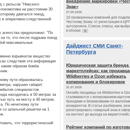
внедрению маркировки «Чес
д с рельсов "Невского
Знак»
 локомотива на расстоянии 30
27.05.2026
которому двигался поезд,
10 проверенных компаний для подклю
к в оперативно-следственной
Честному Знаку: от регистрации в ЦР
аутсорсинга. Список, плюсы, как выбр
в обзоре.
к агентства предположил: "По
на то, что после подрыва поезд
обой максимальные
Дайджест СМИ Санкт-
Петербурга
именно взрывчатое вещество
есах следствия эта информация
Юридическая защита бренда 
, каким образом бомба
маркетплейсах: как продавц
чник.
Wildberries и Ozon избежать
тному пути образовалась
копирования и блокировок
 метра, нарушен габарит
31.07.2026
прибытия специалистов
Онлайн продавцы на Wildberries и Oz
езда находилась в 50 метрах за
сталкиваются с копированием карточе
ью путь на мосту в 40 метров,
брендами и блокировками по жалобам
са. По нечетному пути
конкурентов. В статье разбираем, зач
в со шпальной решетки на 1
регистрировать товарный знак и офо
ик.
на контент до выхода на маркетплейс
ложить, что террористический
Рейтинг компаний по изгото