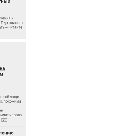
тный
чения к
ПТ до полного
ать – читайте
на
ам
on всё чаще
к, похожими
ем
рмлять права
.
влению