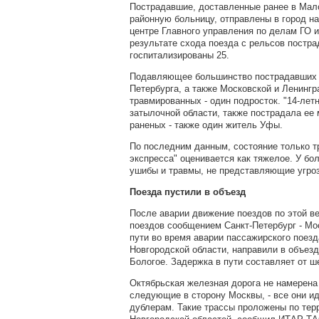
Пострадавшие, доставленные ранее в Ма
районную больницу, отправлены в город на
центре Главного управления по делам ГО и
результате схода поезда с рельсов постра
госпитализированы 25.
Подавляющее большинство пострадавших -
Петербурга, а также Московской и Ленингр
травмированных - один подросток. "14-лет
затылочной области, также пострадала ее 
раненых - также один житель Уфы.
По последним данным, состояние только т
экспресса" оценивается как тяжелое. У бо
ушибы и травмы, не представляющие угроз
Поезда пустили в объезд
После аварии движение поездов по этой в
поездов сообщением Санкт-Петербург - Мо
пути во время аварии пассажирского поезд
Новгородской области, направили в объезд
Бологое. Задержка в пути составляет от ш
Октябрьская железная дорога не намерена
следующие в сторону Москвы, - все они и
дублерам. Такие трассы проложены по тер