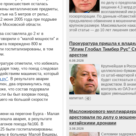
по делу о предпол
те происшествия осталась
хищении 4,3 млрд р
ужены металлические предметы,
возглавляемой им 
утые на 5 метров от рельс.
госкорпорации. По данным «Известий
12 июня 2005 года при подрыве
предъявлено обвинение в мошенничес
е Московской области.
крупном размере. Максимальное нака
этой статье — до 10 лет лишения сво
а составляла до 2 кг в
говорили о "малой мощности" и
Прокуратура пришла к владе
акта повреждено 800 м
"Илим Глобал Тимбер Рус" С
ли госпитализированы, в том
ии.
арестом
6.08.2026
уратуре отметили, что избежать
Крупнейшая в Росс
даря тому, что поезд следовал
целлюлозно-бумаж
 действиям машиниста, который
со штаб-квартирой 
.ру"
. В результате аварии
будет состязаться 
лен, два опрокинулись под
ведомством. В анам
кже, что состав подорвали
контроль из ОАЭ и
вдвое уменьшенный
сли бы был взорван поезд,
капитал.
шего на большой скорости
Масложирового миллиардера
мени на перегоне Бурга - Малая
арестовали по делу о мошенн
зошла авария, в результате
китайскими дронами
вагонов поезда №166. В
 25 были госпитализированы.
3.08.2026
ваны в больницу Малой Вишеры,
Силовики задержал