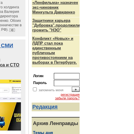
«Ленфильма» назначен
та
го холдинга
экс-чиновник
ра Валерия
Минкульта Давиденко
ндиректора
Защитники карьера
енко. Обоих
енничестве в
"Дубровка".продолжили
К РФ).
громить "НЭО"
Конфликт «Новых» и
ЛДПР стал пока
 СМИ
единственным
публичным
противостоянием на
в
выборах в Петербурге.
са и СТО
Логин
Пароль
запомнить меня
регистрация
забыли пароль?
Редакция
Архив Ленправды
Темы дня