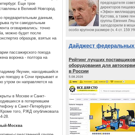
председателя сове
Петербург. Еще трое
директоров пищево
ставлены в Великий Новгород.
«Эфко» миллиарде
Кустова, а также ге
по предварительным данным,
группы Евгения Ляш
дрыва пути самодельным
заподозрили в мош
ента оговаривались: точно
особо крупном размере (ч. 4 ст. 159 У
ба, можно будет после
экспертиз образцов, взятых на
Дайджест федеральных
арии пассажирского поезда
жена воронка - полтора на
Рейтинг лучших поставщико
оборудования для автосерви
в России
Владимир Якунин, находившийся
ую поездку в Сочи прерывает и
5.08.2026
но утром он направляется на
крыты в Москве и Санкт-
ходившихся в потерпевшем
лефону в Санкт-Петербурге:
9. Кроме того, РЖД опубликовала
4-28.
зный-Москва
ративно-следственной группе