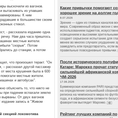
жиры выскочили из вагонов.
Какие привычки помогают со
ли вытаскивать из упавших
хорошее зрение на долгие г
травмированы. К ним
8.07.2026
традавшие в большинстве своем
Зрение — один из главных каналов в
оконных стекол.
мира. Современный образ жизни с м
использованием гаджетов, искусстве
ст, - рассказала изданию одна
освещением и высокими зрительными
в речку. Нам два часа пришлось
создает серьезное испытание для гла
 машинах местные жители.
менее во многих случаях ухудшение 
ибыли "скорые". Потом
замедлить или предотвратить, если 
брались до станции, а потом
правильные повседневные привычки.
После исторического полуфи
щил, что произошел теракт. "Он
Катаре: Марокко прочат стату
м, – рассказал другой пассажир
 от места крушения была в 600
сильнейшей африканской ко
и помогали местные жители.
ЧМ-2026
машинах и автобусах".
17.06.2026
Букмекерская компания PARI предста
но объяснить то, что никто не
на определение сильнейшей сборной
оны при падении вспахали землю
региона на чемпионате мира по футб
 вырваны. От двух вагонов
года, и в африканском сегменте безу
т издание запись в "Живом
фаворитом выглядит Марокко.
Рейтинг лучших компаний по
ой секцией локомотива