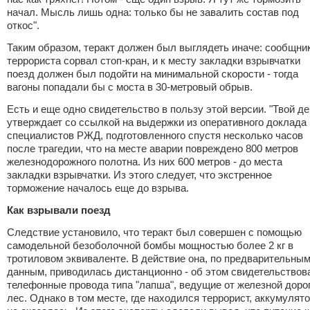
начал. Мысль лишь одна: только бы не завалить состав под
откос".
Таким образом, теракт должен был выглядеть иначе: сообщни
террориста сорвал стоп-кран, и к месту закладки взрывчатки
поезд должен был подойти на минимальной скорости - тогда
вагоны попадали бы с моста в 30-метровый обрыв.
Есть и еще одно свидетельство в пользу этой версии. "Твой де
утверждает со ссылкой на выдержки из оперативного доклада
специалистов РЖД, подготовленного спустя несколько часов
после трагедии, что на месте аварии повреждено 800 метров
железнодорожного полотна. Из них 600 метров - до места
закладки взрывчатки. Из этого следует, что экстренное
торможение началось еще до взрыва.
Как взрывали поезд
Следствие установило, что теракт был совершен с помощью
самодельной безоболочной бомбы мощностью более 2 кг в
тротиловом эквиваленте. В действие она, по предварительны
данным, приводилась дистанционно - об этом свидетельствов
телефонные провода типа "лапша", ведущие от железной дорог
лес. Однако в том месте, где находился террорист, аккумулят