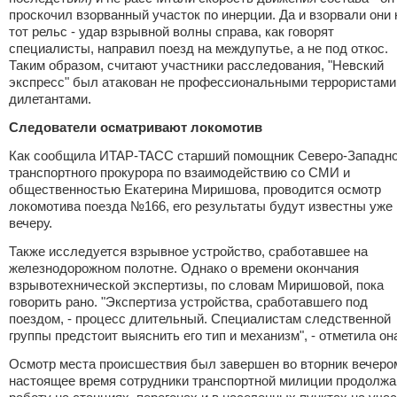
проскочил взорванный участок по инерции. Да и взорвали они 
тот рельс - удар взрывной волны справа, как говорят
специалисты, направил поезд на междупутье, а не под откос.
Таким образом, считают участники расследования, "Невский
экспресс" был атакован не профессиональными террористами,
дилетантами.
Следователи осматривают локомотив
Как сообщила ИТАР-ТАСС старший помощник Северо-Западно
транспортного прокурора по взаимодействию со СМИ и
общественностью Екатерина Миришова, проводится осмотр
локомотива поезда №166, его результаты будут известны уже 
вечеру.
Также исследуется взрывное устройство, сработавшее на
железнодорожном полотне. Однако о времени окончания
взрывотехнической экспертизы, по словам Миришовой, пока
говорить рано. "Экспертиза устройства, сработавшего под
поездом, - процесс длительный. Специалистам следственной
группы предстоит выяснить его тип и механизм", - отметила он
Осмотр места происшествия был завершен во вторник вечеро
настоящее время сотрудники транспортной милиции продолж