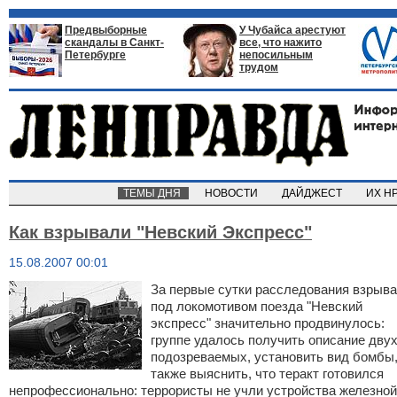
Предвыборные
У Чубайса арестуют
скандалы в Санкт-
все, что нажито
Петербурге
непосильным
трудом
ТЕМЫ ДНЯ
НОВОСТИ
ДАЙДЖЕСТ
ИХ Н
Как взрывали "Невский Экспресс"
15.08.2007 00:01
За первые сутки расследования взрыва
под локомотивом поезда "Невский
экспресс" значительно продвинулось:
группе удалось получить описание дву
подозреваемых, установить вид бомбы,
также выяснить, что теракт готовился
непрофессионально: террористы не учли устройства железной