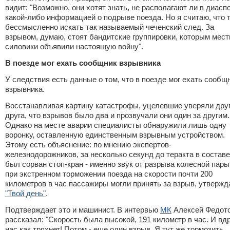
видит: "Возможно, они хотят знать, не располагают ли в диасп
какой-либо информацией о подрыве поезда. Но я считаю, что 
бессмысленно искать так называемый чеченский след. За
взрывом, думаю, стоят бандитские группировки, которым мес
силовики объявили настоящую войну".
В поезде мог ехать сообщник взрывника
У следствия есть данные о том, что в поезде мог ехать сообщ
взрывника.
Восстанавливая картину катастрофы, уцелевшие уверяли дру
друга, что взрывов было два и прозвучали они один за другим.
Однако на месте аварии специалисты обнаружили лишь одну
воронку, оставленную единственным взрывным устройством.
Этому есть объяснение: по мнению экспертов-
железнодорожников, за несколько секунд до теракта в составе
был сорван стоп-кран - именно звук от разрыва колесной пары
при экстренном торможении поезда на скорости почти 200
километров в час пассажиры могли принять за взрыв, утвержд
"Твой день"
.
Подтверждает это и машинист. В интервью
МК
Алексей Федот
рассказал: "Скорость была высокой, 191 километр в час. И вд
нас как тряхнет! Потом - еще один взрыв. Я тут же тормозить