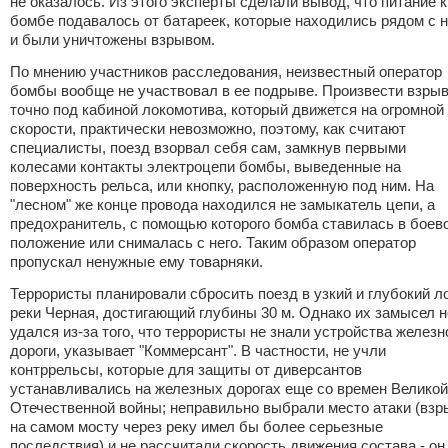
не оказалось. Из этого эксперты сделали вывод, что питание к
бомбе подавалось от батареек, которые находились рядом с 
и были уничтожены взрывом.
По мнению участников расследования, неизвестный оператор
бомбы вообще не участвовал в ее подрыве. Произвести взры
точно под кабиной локомотива, который движется на огромной
скорости, практически невозможно, поэтому, как считают
специалисты, поезд взорвал себя сам, замкнув первыми
колесами контакты электроцепи бомбы, выведенные на
поверхность рельса, или кнопку, расположенную под ним. На
"лесном" же конце провода находился не замыкатель цепи, а
предохранитель, с помощью которого бомба ставилась в боев
положение или снималась с него. Таким образом оператор
пропускал ненужные ему товарняки.
Террористы планировали сбросить поезд в узкий и глубокий л
реки Черная, достигающий глубины 30 м. Однако их замысел н
удался из-за того, что террористы не знали устройства железн
дороги, указывает "Коммерсант". В частности, не учли
контррельсы, которые для защиты от диверсантов
устанавливались на железных дорогах еще со времен Великой
Отечественной войны; неправильно выбрали место атаки (взр
на самом мосту через реку имел бы более серьезные
последствия) и не рассчитали скорость движения состава - он