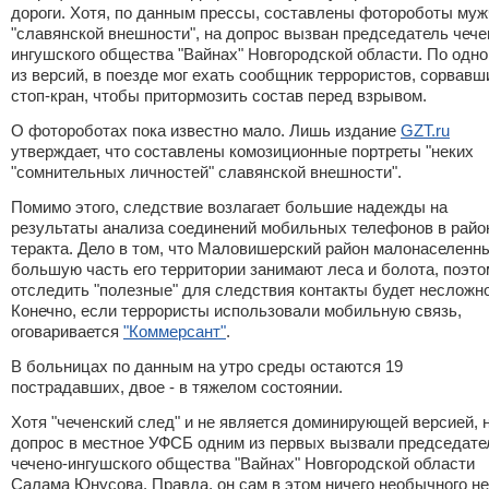
дороги. Хотя, по данным прессы, составлены фотороботы муж
"славянской внешности", на допрос вызван председатель чече
ингушского общества "Вайнах" Новгородской области. По одно
из версий, в поезде мог ехать сообщник террористов, сорвавш
стоп-кран, чтобы притормозить состав перед взрывом.
О фотороботах пока известно мало. Лишь издание
GZT.ru
утверждает, что составлены комозиционные портреты "неких
"сомнительных личностей" славянской внешности".
Помимо этого, следствие возлагает большие надежды на
результаты анализа соединений мобильных телефонов в райо
теракта. Дело в том, что Маловишерский район малонаселенны
большую часть его территории занимают леса и болота, поэто
отследить "полезные" для следствия контакты будет несложно
Конечно, если террористы использовали мобильную связь,
оговаривается
"Коммерсант"
.
В больницах по данным на утро среды остаются 19
пострадавших, двое - в тяжелом состоянии.
Хотя "чеченский след" и не является доминирующей версией, 
допрос в местное УФСБ одним из первых вызвали председате
чечено-ингушского общества "Вайнах" Новгородской области
Салама Юнусова. Правда, он сам в этом ничего необычного не