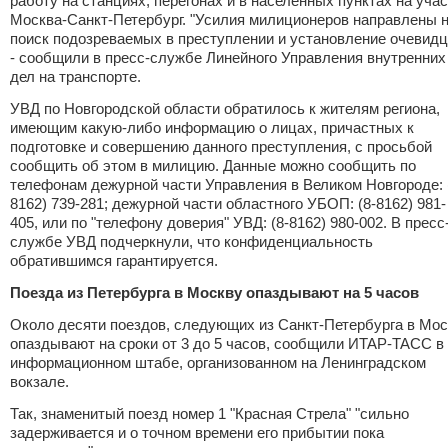
работу на станциях, перегонах и в населенных пунктах на уча
Москва-Санкт-Петербург. "Усилия милиционеров направлены 
поиск подозреваемых в преступлении и установление очевидц
- сообщили в пресс-службе Линейного Управления внутренних
дел на транспорте.
УВД по Новгородской области обратилось к жителям региона,
имеющим какую-либо информацию о лицах, причастных к
подготовке и совершению данного преступления, с просьбой
сообщить об этом в милицию. Данные можно сообщить по
телефонам дежурной части Управления в Великом Новгороде: 
8162) 739-281; дежурной части областного УБОП: (8-8162) 981-
405, или по "телефону доверия" УВД: (8-8162) 980-002. В пресс
службе УВД подчеркнули, что конфиденциальность
обратившимся гарантируется.
Поезда из Петербурга в Москву опаздывают на 5 часов
Около десяти поездов, следующих из Санкт-Петербурга в Мос
опаздывают на сроки от 3 до 5 часов, сообщили ИТАР-ТАСС в
информационном штабе, организованном на Ленинградском
вокзале.
Так, знаменитый поезд номер 1 "Красная Стрела" "сильно
задерживается и о точном времени его прибытии пока