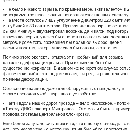
- Не было никакого взрыва, по крайней мере, эквивалентом в 2
килограмма тротила, - заявил ветеран отечественных спецслу
- На месте осталось лишь углубление диаметром 120 сантиме
и глубиной в 30 сантиметров. При заявленном взрыве осталас
бы как минимум двухметровая воронка, да и вагон, под котор
произошел взрыв, улетел бы с полотна на несколько десятков
метров. Кроме того, произошел бы большой выброс щебня
насыпи полотна, которым посекло бы вагоны, а этого нет.
Помимо этого эксперты отмечают и необычный для взрыва
характер деформации рельса. При взрыве он был бы
существенно искривлен. В данном же конкретном случае рель
фактически выбит, что подтверждает, скорее, версию техничес
причины деформации.
Объяснение найдено даже для обнаруженных неподалеку в
овраге проводов якобы взрывного устройства:
- Найти вдоль наших дорог провода – дело несложное, - поясн
«Твоему ДНЮ» эксперт Минтранса. - Это могли быть, к пример
провода системы центральной блокировки.
Еще более запутало ситуацию и то, что в первую очередь - ок
четырех часов утра - с места крушения был убран локомотив.