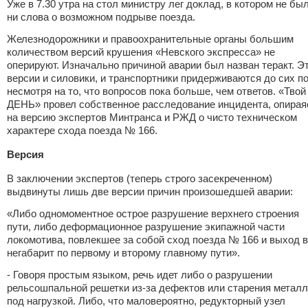
Уже в 7.30 утра на стол министру лег доклад, в котором не бы
ни слова о возможном подрыве поезда.
Железнодорожники и правоохранительные органы большим
количеством версий крушения «Невского экспресса» не
оперируют. Изначально причиной аварии был назван теракт. Э
версии и силовики, и транспортники придерживаются до сих по
несмотря на то, что вопросов пока больше, чем ответов. «Твой
ДЕНЬ» провел собственное расследование инцидента, опирая
на версию экспертов Минтранса и РЖД о чисто техническом
характере схода поезда № 166.
Версия
В заключении экспертов (теперь строго засекреченном)
выдвинуты лишь две версии причин произошедшей аварии:
«Либо одномоментное острое разрушение верхнего строения
пути, либо деформационное разрушение экипажной части
локомотива, повлекшее за собой сход поезда № 166 и выход в
негабарит по первому и второму главному пути».
- Говоря простым языком, речь идет либо о разрушении
рельсошпальной решетки из-за дефектов или старения метал
под нагрузкой. Либо, что маловероятно, редукторный узел