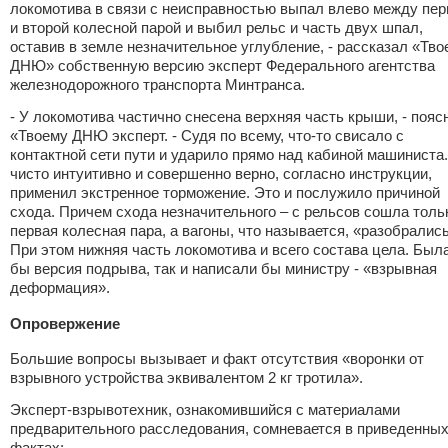
локомотива в связи с неисправностью выпал влево между пер
и второй колесной парой и выбил рельс и часть двух шпал,
оставив в земле незначительное углубление, - рассказал «Тво
ДНЮ» собственную версию эксперт Федерального агентства
железнодорожного транспорта Минтранса.
- У локомотива частично снесена верхняя часть крыши, - пояс
«Твоему ДНЮ эксперт. - Судя по всему, что-то свисало с
контактной сети пути и ударило прямо над кабиной машиниста
чисто интуитивно и совершенно верно, согласно инструкции,
применил экстренное торможение. Это и послужило причиной
схода. Причем схода незначительного – с рельсов сошла толь
первая колесная пара, а вагоны, что называется, «разобрались
При этом нижняя часть локомотива и всего состава цела. Был
бы версия подрыва, так и написали бы министру - «взрывная
деформация».
Опровержение
Большие вопросы вызывает и факт отсутствия «воронки от
взрывного устройства эквивалентом 2 кг тротила».
Эксперт-взрывотехник, ознакомившийся с материалами
предварительного расследования, сомневается в приведенны
фактах: