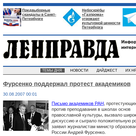
Предвыборные
Небоскрёбы
скандалы в Санкт-
«Газпрома»
Петербурге
угрожают
культурной ценности
Петербурга
ТЕМЫ ДНЯ
НОВОСТИ
ДАЙДЖЕСТ
ИХ Н
Фурсенко поддержал протест академиков
30.08.2007 00:01
Письмо академиков РАН
, протестующи
против преподавания в школах основ
православной культуры, вызвало широ
дискуссию и сыграло положительную р
заявил журналистам министр образова
России Андрей Фурсенко.